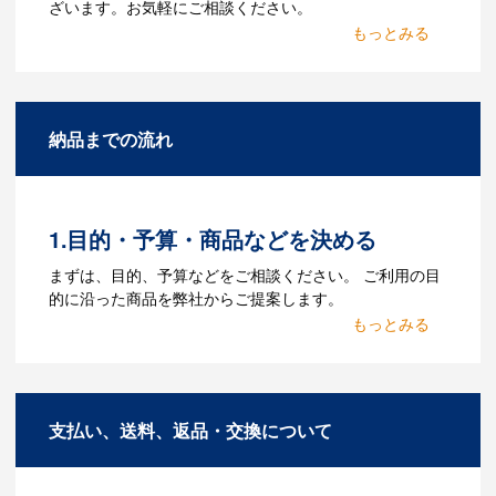
ざいます。お気軽にご相談ください。
Q：名入れするには何が必要
になりますか？
A：名入れのためのデータを作成する必要
納品までの流れ
があります。Adobe illustratorのaiファイ
ルをお持ちであれればそのまま入稿でき
る場合がございます。どのようなデータ
をお持ちなのかご連絡ください。
1.目的・予算・商品などを決める
Q：ウェブサイトに掲載され
まずは、目的、予算などをご相談ください。 ご利用の目
ていないオリジナルのノベル
的に沿った商品を弊社からご提案します。
ティを製作したいのですが可
2.仕様の決定・お見積
能ですか？
商品の色や名入れの色数・包装形態など
A：多数の協力会社があり、数多くの実績
詳細を決めます。仕様が決まった段階で
もございます。ご希望内容に合ったカス
支払い、送料、返品・交換について
お見積を弊社からお出しします。
タマイズが可能です。お気軽にご相談く
ださい。
3.発注・データ入稿
よくあるご質問をもっとみる