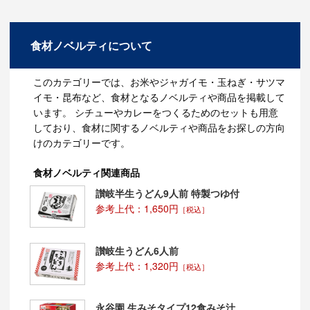
可能で、常温でも数ヶ月は保存が可能な食材です。
タマネギを切ると涙が出るのは、タマネギの細胞がスラ
食材ノベルティについて
イスされた時に発生する物質が気化し、目・鼻の粘膜を
刺激するためで、ゴーグルや鼻をつまむなど、
粘膜からの侵入を防ぐことで、防ぐことが出来ます。
このカテゴリーでは、お米やジャガイモ・玉ねぎ・サツマ
イモ・昆布など、食材となるノベルティや商品を掲載して
タマネギは、イヌやネコのペットに食べさせてしまう
います。 シチューやカレーをつくるためのセットも用意
と、タマネギ中毒の原因となりますので、避けてくださ
しており、食材に関するノベルティや商品をお探しの方向
い。
けのカテゴリーです。
食材ノベルティ関連商品
讃岐半生うどん9人前 特製つゆ付
参考上代：1,650円
［税込］
讃岐生うどん6人前
参考上代：1,320円
［税込］
永谷園 生みそタイプ12食みそ汁