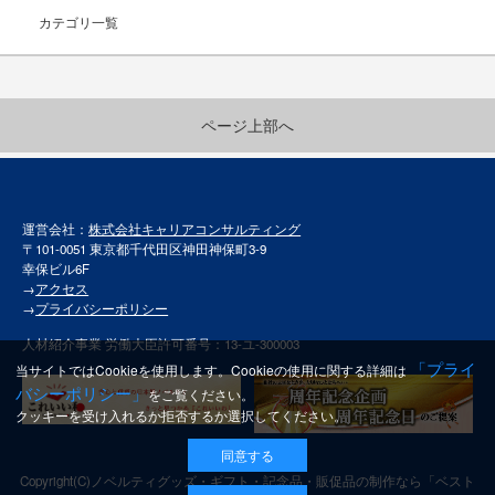
カテゴリ一覧
ページ上部へ
運営会社：
株式会社キャリアコンサルティング
〒101-0051 東京都千代田区神田神保町3-9
幸保ビル6F
→
アクセス
→
プライバシーポリシー
人材紹介事業 労働大臣許可番号：13-ユ-300003
「プライ
当サイトではCookieを使用します。Cookieの使用に関する詳細は
バシーポリシー」
をご覧ください。
クッキーを受け入れるか拒否するか選択してください。
同意する
Copyright(C)
ノベルティグッズ・ギフト・記念品・販促品の制作なら「ベスト