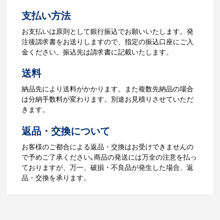
お見積書を元に、製作が決定しました
支払い方法
ら、ご注文書をお送りします。
【名入れをする場合】名入れに必要なデ
お支払いは原則として銀行振込でお願いいたします。発
ータをご入稿頂き、名入れイメージをデ
注後請求書をお送りしますので、指定の振込口座にご入
ータでご確認いただきます。
金ください。振込先は請求書に記載いたします。
4.納品
送料
【名入れをする場合】データのご入稿後
納品先により送料がかかります。また複数先納品の場合
３週間程度で納品となります。
は分納手数料が変わります。別途お見積りさせていただ
【名入れなしの場合】在庫がある場合、3
きます。
～5営業日程度で納品となります。
返品・交換について
ご利用ガイドをもっとみる
お客様のご都合による返品・交換はお受けできませんの
で予めご了承ください｡商品の発送には万全の注意を払っ
ておりますが、万一、破損・不良品が発生した場合、返
品・交換を承ります。