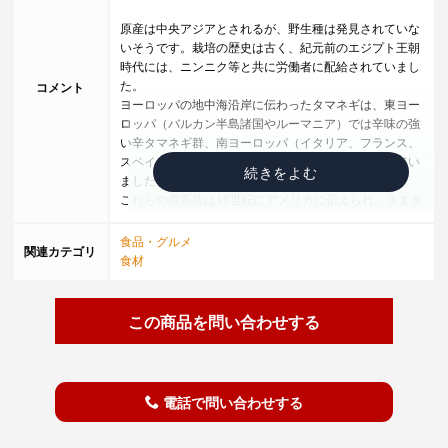
原産は中央アジアとされるが、野生種は発見されていな
いそうです。栽培の歴史は古く、紀元前のエジプト王朝
時代には、ニンニク等と共に労働者に配給されていまし
た。
コメント
ヨーロッパの地中海沿岸に伝わったタマネギは、東ヨー
ロッパ（バルカン半島諸国やルーマニア）では辛味の強
い辛タマネギ群、南ヨーロッパ（イタリア、フランス、
スペイン）では辛味の少ない甘タマネギ群が作られてい
ました。
これらの両系統は16世紀にアメリカに伝えられ、さまざ
まな品種が作られた。
食品・グルメ
関連カテゴリ
その一方、原産地から東のアジアには伝わらず、日本で
食材
は江戸時代に長崎に伝わったが、観賞用だったようで
す。
食用としては、1871年（明治4年）に札幌で試験栽培さ
この商品を問い合わせする
れたのが最初で、1878年（明治11年）、札幌農学校教
官のブルックスにより本格的な栽培が始まったそうで
す。
その後の1880年（明治13年）に、札幌の中村磯吉が農
電話で問い合わせする
家として初めて栽培を行い、北海道がたまねぎの大産地
となりました。
タマネギは収穫後、表皮を乾燥させておけば長期保存が