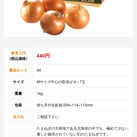
参考上代
440円
（税込価格）
最低ロット
54
サイズ
Mサイズ中心の取混ぜ:4～7玉
重量
1kg
包装
持ち手付化粧箱:204×114×113mm
名入れ
ご相談下さい
たまねぎの大産地である北海道の中でも、極めて少ない
量しか栽培されていない幻のたまねぎです。