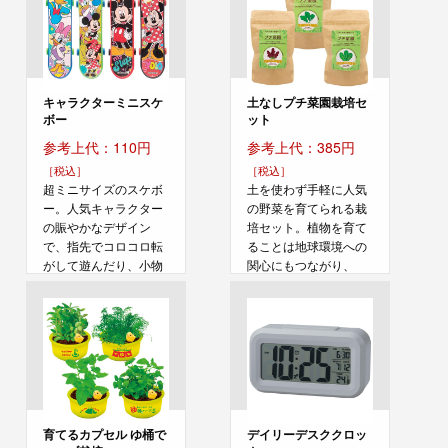
キャラクターミニスケ
土なしプチ菜園栽培セ
ボー
ット
参考上代：110円
参考上代：385円
［税込］
［税込］
超ミニサイズのスケボ
土を使わず手軽に人気
ー。人気キャラクター
の野菜を育てられる栽
の賑やかなデザイン
培セット。植物を育て
で、指先でコロコロ転
ることは地球環境への
がして遊んだり、小物
関心にもつながり、
を...
環...
育てるカプセル ゆ桶で
デイリーデスククロッ