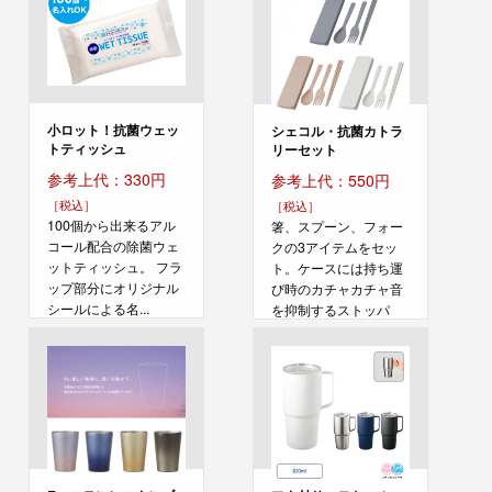
小ロット！抗菌ウェッ
シェコル・抗菌カトラ
トティッシュ
リーセット
参考上代：330円
参考上代：550円
［税込］
［税込］
100個から出来るアル
箸、スプーン、フォー
コール配合の除菌ウェ
クの3アイテムをセッ
ットティッシュ。 フラ
ト。ケースには持ち運
ップ部分にオリジナル
び時のカチャカチャ音
シールによる名...
を抑制するストッパ
ー...