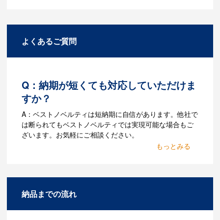
よくあるご質問
Q：納期が短くても対応していただけま
すか？
A：ベストノベルティは短納期に自信があります。他社で
は断られてもベストノベルティでは実現可能な場合もご
ざいます。お気軽にご相談ください。
Q：名入れするには何が必要
になりますか？
A：名入れのためのデータを作成する必要
納品までの流れ
があります。Adobe illustratorのaiファイ
ルをお持ちであれればそのまま入稿でき
る場合がございます。どのようなデータ