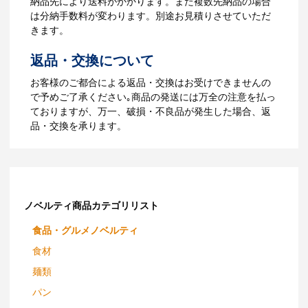
納品先により送料がかかります。また複数先納品の場合
３週間程度で納品となります。
は分納手数料が変わります。別途お見積りさせていただ
【名入れなしの場合】在庫がある場合、3
きます。
～5営業日程度で納品となります。
返品・交換について
ご利用ガイドをもっとみる
お客様のご都合による返品・交換はお受けできませんの
で予めご了承ください｡商品の発送には万全の注意を払っ
ておりますが、万一、破損・不良品が発生した場合、返
品・交換を承ります。
ノベルティ商品カテゴリリスト
食品・グルメノベルティ
食材
麺類
パン