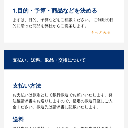
をお持ちなのかご連絡ください。
1.目的・予算・商品などを決める
Q：ウェブサイトに掲載され
まずは、目的、予算などをご相談ください。 ご利用の目
ていないオリジナルのノベル
的に沿った商品を弊社からご提案します。
ティを製作したいのですが可
2.仕様の決定・お見積
能ですか？
商品の色や名入れの色数・包装形態など
A：多数の協力会社があり、数多くの実績
詳細を決めます。仕様が決まった段階で
もございます。ご希望内容に合ったカス
支払い、送料、返品・交換について
お見積を弊社からお出しします。
タマイズが可能です。お気軽にご相談く
ださい。
3.発注・データ入稿
よくあるご質問をもっとみる
お見積書を元に、製作が決定しました
支払い方法
ら、ご注文書をお送りします。
【名入れをする場合】名入れに必要なデ
お支払いは原則として銀行振込でお願いいたします。発
ータをご入稿頂き、名入れイメージをデ
注後請求書をお送りしますので、指定の振込口座にご入
ータでご確認いただきます。
金ください。振込先は請求書に記載いたします。
4.納品
送料
【名入れをする場合】データのご入稿後