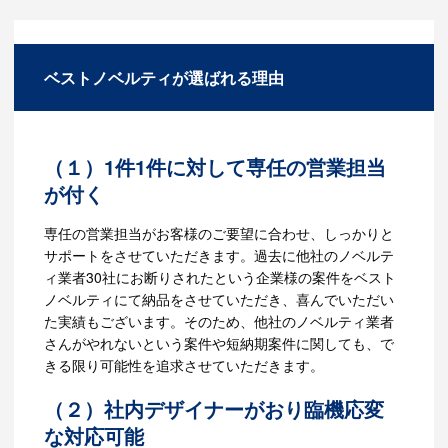
お客様から喜びの声をいただいております。
す。丁寧かつスピーディーをモットーに、お客
様の幅広いニーズにお応えしていきます。お客
様のオリジナルノベルティをお作りすることも
ベストノベルティが選ばれる理由
可能です。お気軽にお問い合わせください。
（１）1件1件に対して専任の営業担当
が付く
専任の営業担当がお客様のご要望に合わせ、しっかりと
サポートをさせていただきます。過去に他社のノベルテ
ィ業者30社にお断りされたという企業様の案件をベスト
ノベルティにて納品をさせていただき、喜んでいただい
た実績もございます。そのため、他社のノベルティ業者
さんがやれないという案件や短納期案件に関しても、で
きる限り可能性を追求させていただきます。
（２）社内デザイナーがおり臨機応変
な対応可能