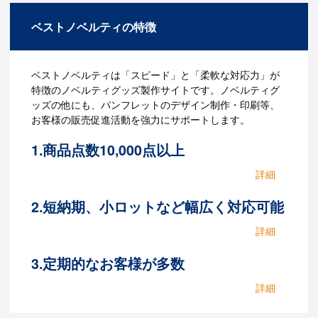
ー
ジ
ベストノベルティの特徴
ベストノベルティは「スピード」と「柔軟な対応力」が
特徴のノベルティグッズ製作サイトです。ノベルティグ
ッズの他にも、パンフレットのデザイン制作・印刷等、
お客様の販売促進活動を強力にサポートします。
1.商品点数10,000点以上
3,800社以上の取引実績を誇るベストノベルティ
では、多数の取り扱い商品の中から、お客様の
ニーズに合わせて最適なノベルティグッズやプ
2.短納期、小ロットなど幅広く対応可能
ロモーションメソッドを提案いたします。商品
対応力に自信あります。他社で断られた場合も
が決まっているお客様はもちろん、ノベルティ
お気軽にお問い合わせください。当社では数多
グッズを決めかねているお客様もお気軽にご相
くのノベルティ製作業者と取引がありますの
3.定期的なお客様が多数
談ください。お客様のニーズに合わせてスピー
で、できる限りお客様のご要望にお応えいたし
ディーにご提案いたします。
ベストノベルティでは定期的に依頼していただ
ます。これまでも「他では断られたのに、ベス
くお客様が多くいらっしゃいます。多い理由の
トノベルティで作ることができた！」と多くの
一つに、「対応への信頼」があると思っていま