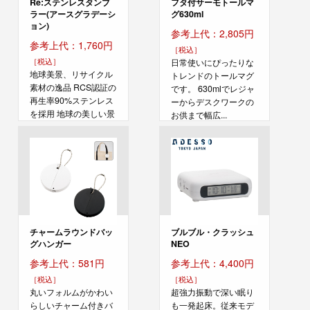
Re:ステンレスタンブ
フタ付サーモトールマ
ラー(アースグラデーシ
グ630ml
ョン)
参考上代：2,805円
参考上代：1,760円
［税込］
［税込］
日常使いにぴったりな
地球美景、リサイクル
トレンドのトールマグ
素材の逸品 RCS認証の
です。 630mlでレジャ
再生率90%ステンレス
ーからデスクワークの
を採用 地球の美しい景
お供まで幅広...
色からイ...
チャームラウンドバッ
ブルブル・クラッシュ
グハンガー
NEO
参考上代：581円
参考上代：4,400円
［税込］
［税込］
丸いフォルムがかわい
超強力振動で深い眠り
らしいチャーム付きバ
も一発起床。従来モデ