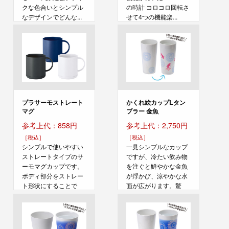
クな色合いとシンプル
の時計 コロコロ回転さ
なデザインでどんな...
せて4つの機能楽...
プラサーモストレート
かくれ絵カップLタン
マグ
ブラー 金魚
参考上代：858円
参考上代：2,750円
［税込］
［税込］
シンプルで使いやすい
一見シンプルなカップ
ストレートタイプのサ
ですが、冷たい飲み物
ーモマグカップです。
を注ぐと鮮やかな金魚
ボディ部分をストレー
が浮かび、涼やかな水
ト形状にすることで
面が広がります。驚
印...
き...