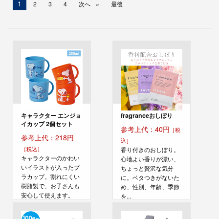
現
1
2
3
4
次へ
最後
在
の
ペ
ー
ジ
キャラクター エンジョ
fragranceおしぼり
イカップ 2個セット
参考上代：40円
［税
参考上代：218円
込］
［税込］
香り付きのおしぼり。
キャラクターのかわい
心地よい香りが漂い、
いイラストが入ったプ
ちょっと贅沢な気分
ラカップ。割れにくい
に。ベタつきがないた
樹脂製で、お子さんも
め、性別、年齢、季節
安心して使えます。
を...
園...