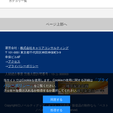
カテゴリ一覧
ページ上部へ
運営会社：
株式会社キャリアコンサルティング
〒101-0051 東京都千代田区神田神保町3-9
幸保ビル6F
→
アクセス
→
プライバシーポリシー
人材紹介事業 労働大臣許可番号：13-ユ-300003
「プライ
当サイトではCookieを使用します。Cookieの使用に関する詳細は
バシーポリシー」
をご覧ください。
クッキーを受け入れるか拒否するか選択してください。
同意する
Copyright(C)
ノベルティグッズ・ギフト・記念品・販促品の制作なら「ベスト
拒否する
ノベルティ」
All rights reserved.