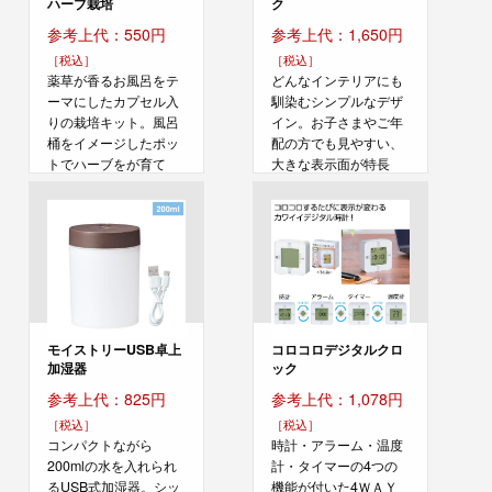
ハーブ栽培
ク
参考上代：550円
参考上代：1,650円
［税込］
［税込］
薬草が香るお風呂をテ
どんなインテリアにも
ーマにしたカプセル入
馴染むシンプルなデザ
りの栽培キット。風呂
イン。お子さまやご年
桶をイメージしたポッ
配の方でも見やすい、
トでハーブをが育て
大きな表示面が特長
る...
の...
モイストリーUSB卓上
コロコロデジタルクロ
加湿器
ック
参考上代：825円
参考上代：1,078円
［税込］
［税込］
コンパクトながら
時計・アラーム・温度
200mlの水を入れられ
計・タイマーの4つの
るUSB式加湿器。シッ
機能が付いた4ＷＡＹ