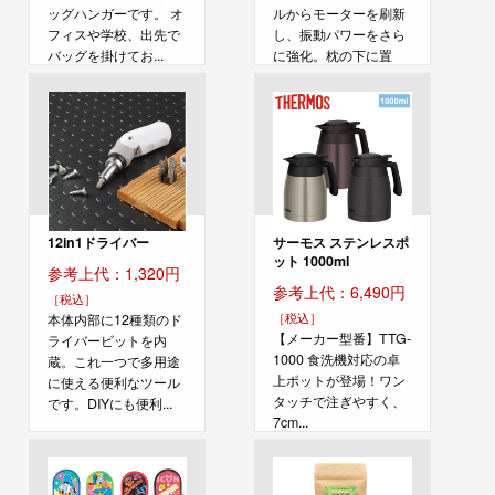
ッグハンガーです。 オ
ルからモーターを刷新
フィスや学校、出先で
し、振動パワーをさら
バッグを掛けてお...
に強化。枕の下に置
く...
12in1ドライバー
サーモス ステンレスポ
ット 1000ml
参考上代：1,320円
参考上代：6,490円
［税込］
［税込］
本体内部に12種類のド
【メーカー型番】TTG-
ライバービットを内
1000 食洗機対応の卓
蔵。これ一つで多用途
上ポットが登場！ワン
に使える便利なツール
タッチで注ぎやすく、
です。DIYにも便利...
7cm...