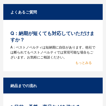
よくあるご質問
Q：納期が短くても対応していただけま
すか？
A：ベストノベルティは短納期に自信があります。他社で
は断られてもベストノベルティでは実現可能な場合もご
ざいます。お気軽にご相談ください。
Q：名入れするには何が必要
になりますか？
A：名入れのためのデータを作成する必要
納品までの流れ
があります。Adobe illustratorのaiファイ
ルをお持ちであれればそのまま入稿でき
る場合がございます。どのようなデータ
をお持ちなのかご連絡ください。