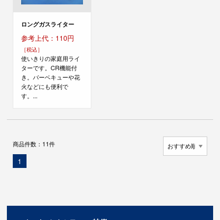
ロングガスライター
参考上代：110円
［税込］
使いきりの家庭用ライ
ターです。CR機能付
き。バーベキューや花
火などにも便利で
す。...
商品件数：11件
現
1
在
の
ペ
ー
ジ