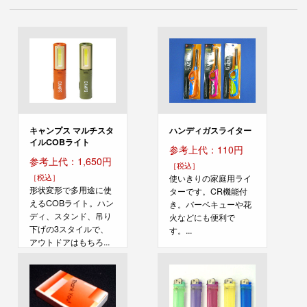
の
ペ
ー
ジ
キャンプス マルチスタ
ハンディガスライター
イルCOBライト
参考上代：110円
参考上代：1,650円
［税込］
［税込］
使いきりの家庭用ライ
形状変形で多用途に使
ターです。CR機能付
えるCOBライト。ハン
き。バーベキューや花
ディ、スタンド、吊り
火などにも便利で
下げの3スタイルで、
す。...
アウトドアはもちろ...