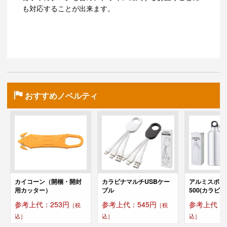
も対応することが出来ます。
おすすめノベルティ
カイコーン（開梱・開封
カラビナマルチUSBケー
アルミスポー
用カッター）
ブル
500(カラビナ
参考上代：253円
参考上代：545円
参考上代：5
［税
［税
込］
込］
込］