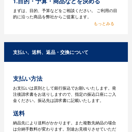
1.目的・予算・商品などを決める
Q：ウェブサイトに掲載され
まずは、目的、予算などをご相談ください。 ご利用の目
ていないオリジナルのノベル
的に沿った商品を弊社からご提案します。
ティを製作したいのですが可
2.仕様の決定・お見積
能ですか？
商品の色や名入れの色数・包装形態など
A：多数の協力会社があり、数多くの実績
詳細を決めます。仕様が決まった段階で
もございます。ご希望内容に合ったカス
支払い、送料、返品・交換について
お見積を弊社からお出しします。
タマイズが可能です。お気軽にご相談く
ださい。
3.発注・データ入稿
よくあるご質問をもっとみる
お見積書を元に、製作が決定しました
支払い方法
ら、ご注文書をお送りします。
【名入れをする場合】名入れに必要なデ
お支払いは原則として銀行振込でお願いいたします。発
ータをご入稿頂き、名入れイメージをデ
注後請求書をお送りしますので、指定の振込口座にご入
ータでご確認いただきます。
金ください。振込先は請求書に記載いたします。
4.納品
送料
【名入れをする場合】データのご入稿後
納品先により送料がかかります。また複数先納品の場合
３週間程度で納品となります。
は分納手数料が変わります。別途お見積りさせていただ