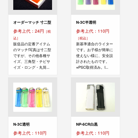
オーダーマッチ 寸二型
N-3C半透明
参考上代：24円
参考上代：110円
［税
込］
［税込］
販促品の定番アイテム
新基準適合のライター
のマッチ!写真は寸二型
です。お子様が簡単に
ですが、その他各種サ
使えない様に、安全設
イズ、三角型・チビサ
計されたものです。
イズ・ロング・丸筒...
※PSC取得済み。I...
N-3C透明
NP-6CR白黒
参考上代：110円
参考上代：110円