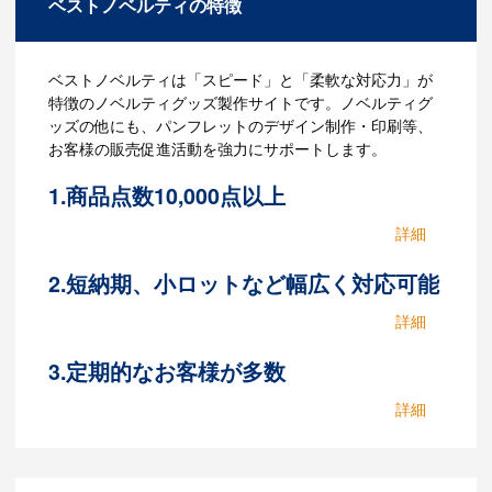
ベストノベルティの特徴
ベストノベルティは「スピード」と「柔軟な対応力」が
特徴のノベルティグッズ製作サイトです。ノベルティグ
ッズの他にも、パンフレットのデザイン制作・印刷等、
お客様の販売促進活動を強力にサポートします。
1.商品点数10,000点以上
3,800社以上の取引実績を誇るベストノベルティ
では、多数の取り扱い商品の中から、お客様の
ニーズに合わせて最適なノベルティグッズやプ
2.短納期、小ロットなど幅広く対応可能
ロモーションメソッドを提案いたします。商品
対応力に自信あります。他社で断られた場合も
が決まっているお客様はもちろん、ノベルティ
お気軽にお問い合わせください。当社では数多
グッズを決めかねているお客様もお気軽にご相
くのノベルティ製作業者と取引がありますの
3.定期的なお客様が多数
談ください。お客様のニーズに合わせてスピー
で、できる限りお客様のご要望にお応えいたし
ディーにご提案いたします。
ベストノベルティでは定期的に依頼していただ
ます。これまでも「他では断られたのに、ベス
くお客様が多くいらっしゃいます。多い理由の
トノベルティで作ることができた！」と多くの
一つに、「対応への信頼」があると思っていま
お客様から喜びの声をいただいております。
す。丁寧かつスピーディーをモットーに、お客