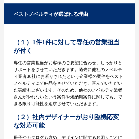
様の幅広いニーズにお応えしていきます。お客
様のオリジナルノベルティをお作りすることも
ベストノベルティが選ばれる理由
可能です。お気軽にお問い合わせください。
（１）1件1件に対して専任の営業担当
が付く
専任の営業担当がお客様のご要望に合わせ、しっかりと
サポートをさせていただきます。過去に他社のノベルテ
ィ業者30社にお断りされたという企業様の案件をベスト
ノベルティにて納品をさせていただき、喜んでいただい
た実績もございます。そのため、他社のノベルティ業者
さんがやれないという案件や短納期案件に関しても、で
きる限り可能性を追求させていただきます。
（２）社内デザイナーがおり臨機応変
な対応可能
冊子やカタログも含め、デザインに関するお困りごとに