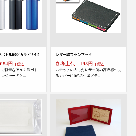
ボトル500(カラビナ付)
レザー調フセンブック
594円
参考上代：193円
［税込］
［税込］
ュで軽量なアルミ製ボト
ステッチの入ったレザー調の高級感のあ
レジャーのと...
るカバーに5色の付箋メモ...