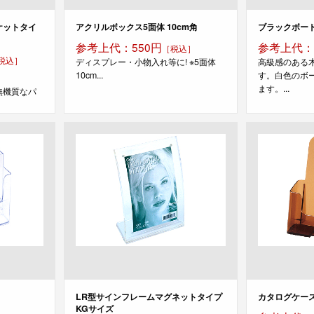
ケットタイ
アクリルボックス5面体 10cm角
ブラックボー
参考上代：550円
参考上代：3
［税込］
税込］
ディスプレー・小物入れ等に! ※5面体
高級感のある
10cm...
す。白色のボ
ます。...
無機質なパ
LR型サインフレームマグネットタイプ
カタログケース 
KGサイズ