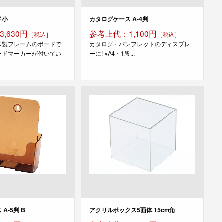
ド小
カタログケース A-4判
,630円
参考上代：1,100円
［税込］
［税込］
木製フレームのボードで
カタログ・パンフレットのディスプレ
ードマーカーが付いてい
ーに! ※A4・1段...
A-5判 B
アクリルボックス5面体 15cm角