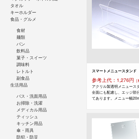
ジ
タオル
キーホルダー
食品・グルメ
食材
麺類
パン
飲料品
菓子・スイーツ
調味料
レトルト
スマートメニュースタンド
副食品
参考上代：1,276円
［
生活用品
アクリル製透明メニュース
全面にも配慮し、エッジ部
バス・洗面用品
てあります。メニュー幅20mm
お掃除・洗濯
メディカル用品
ティッシュ
キッチン用品
傘・雨具
防犯・防災