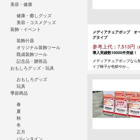
美容・健康
健康・癒しグッズ
美容・コスメグッズ
装飾・イベント
メディアチェアポップ オ
グタイプ
装飾什器
参考上代：7,513円
［
オリジナル装飾ツール
導入実績数10000件突破！
既成装飾ツール
メディアチェアポップなら
記念品・贈答品
イプ椅子が色鮮やか...
おもしろグッズ・玩具
おもしろグッズ
玩具
季節商品
春
夏
秋
冬
正月
バレンタイン