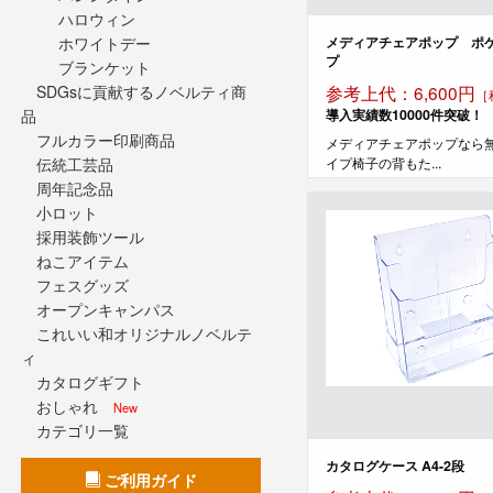
ハロウィン
ホワイトデー
メディアチェアポップ ポ
プ
ブランケット
SDGsに貢献するノベルティ商
参考上代：6,600円
［
品
導入実績数10000件突破！
フルカラー印刷商品
メディアチェアポップなら
伝統工芸品
イプ椅子の背もた...
周年記念品
小ロット
採用装飾ツール
ねこアイテム
フェスグッズ
オープンキャンパス
これいい和オリジナルノベルテ
ィ
カタログギフト
おしゃれ
New
カテゴリ一覧
カタログケース A4-2段
ご利用ガイド