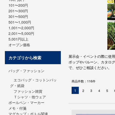
101〜200円
201〜300円
301〜500円
501〜1,000円
1,001〜2,000円
2,001〜5,000円
5,001円以上
オープン価格
展示会・イベントの際に使
カテゴリから検索
ポップやバルーン、カタロ
で、ぜひご相談ください。
バッグ・ファッション
エコバッグ・コットンバッ
商品件数：116件
グ・紙袋
現
1
2
3
4
5
ファッション雑貨
在
Ｔシャツ・他ウェア
の
ボールペン・マーカー
ペ
メモ・付箋
ー
マグカップ・ボトル関連