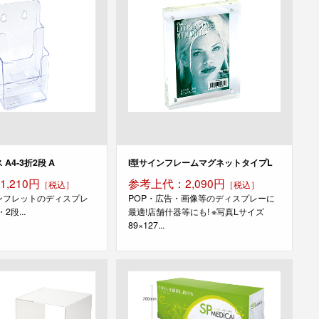
A4-3折2段 A
I型サインフレームマグネットタイプL
,210円
参考上代：2,090円
［税込］
［税込］
ンフレットのディスプレ
POP・広告・画像等のディスプレーに
2段...
最適!店舗什器等にも! ※写真Lサイズ
89×127...