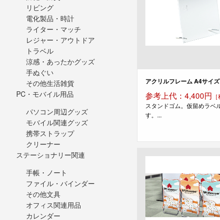
リビング
電化製品・時計
ライター・マッチ
レジャー・アウトドア
トラベル
涼感・あったかグッズ
手ぬぐい
アクリルフレーム A4サイズ
その他生活雑貨
PC・モバイル用品
参考上代：4,400円
［
スタンドゴム。仮留めラベ
パソコン周辺グッズ
す。...
モバイル関連グッズ
携帯ストラップ
クリーナー
ステーショナリー関連
手帳・ノート
ファイル・バインダー
その他文具
オフィス関連用品
カレンダー