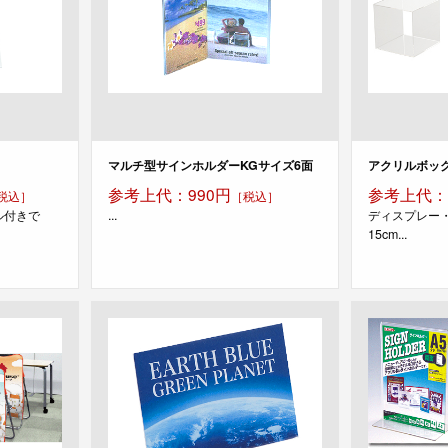
マルチ型サインホルダーKGサイズ6面
アクリルボックス
参考上代：990円
参考上代：1
税込］
［税込］
ル付きで
...
ディスプレー・
15cm...