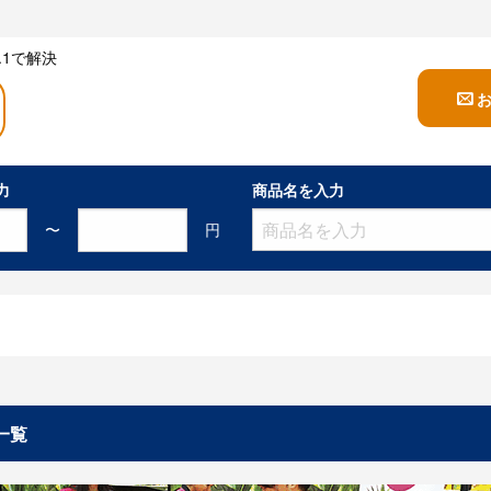
1で解決
力
商品名を入力
〜
円
一覧