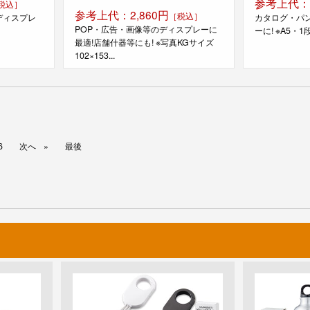
参考上代：
税込］
参考上代：2,860円
［税込］
ディスプレ
カタログ・パ
POP・広告・画像等のディスプレーに
ーに! ※A5・1段.
最適!店舗什器等にも! ※写真KGサイズ
102×153...
6
次へ
最後