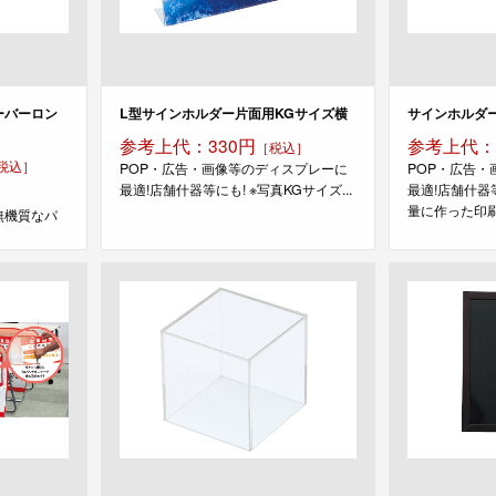
ーバーロン
L型サインホルダー片面用KGサイズ横
サインホルダー
参考上代：330円
参考上代：
［税込］
税込］
POP・広告・画像等のディスプレーに
POP・広告
最適!店舗什器等にも! ※写真KGサイズ...
最適!店舗什器
量に作った印刷
無機質なパ