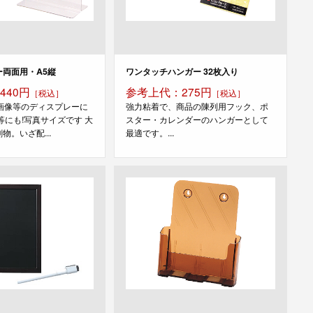
両面用・A5縦
ワンタッチハンガー 32枚入り
440円
参考上代：275円
［税込］
［税込］
・画像等のディスプレーに
強力粘着で、商品の陳列用フック、ポ
等にも!写真サイズです 大
スター・カレンダーのハンガーとして
物。いざ配...
最適です。...