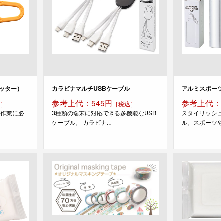
ッター）
カラビナマルチUSBケーブル
アルミスポーツ
参考上代：545円
参考上代：
込］
［税込］
梱作業に必
3種類の端末に対応できる多機能なUSB
スタイリッシ
ケーブル。 カラビナ...
ル。スポーツや