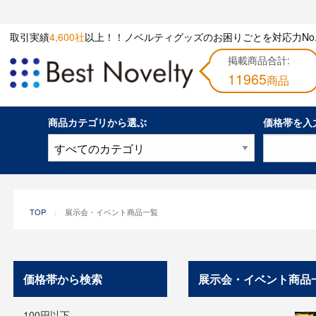
取引実績
4,600社
以上！！ノベルティグッズのお困りごとを対応力No.
掲載商品合計:
11965
商品
商品カテゴリから選ぶ
価格帯を入
TOP
展示会・イベント商品一覧
価格帯から検索
展示会・イベント商品
100円以下