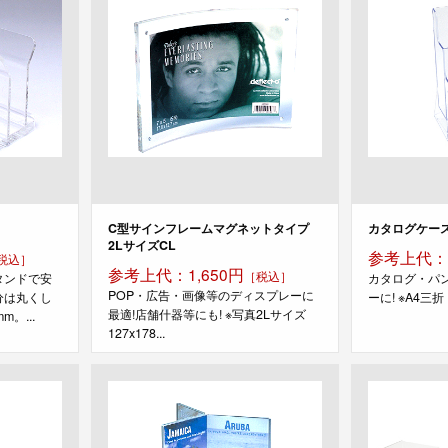
C型サインフレームマグネットタイプ
カタログケース 
2LサイズCL
参考上代：1
税込］
参考上代：1,650円
［税込］
タンドで安
カタログ・パ
POP・広告・画像等のディスプレーに
分は丸くし
ーに! ※A4三折・
最適!店舗什器等にも! ※写真2Lサイズ
。...
127x178...