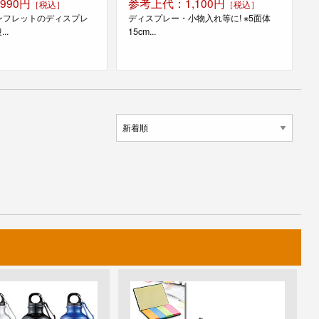
990円
参考上代：1,100円
［税込］
［税込］
ンフレットのディスプレ
ディスプレー・小物入れ等に! ※5面体
..
15cm...