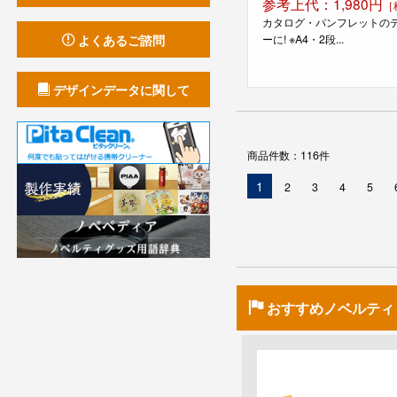
参考上代：1,980円
［
カタログ・パンフレットの
ーに! ※A4・2段...
よくあるご諮問
デザインデータに関して
商品件数：116件
現
1
2
3
4
5
在
の
ペ
ー
ジ
おすすめノベルティ