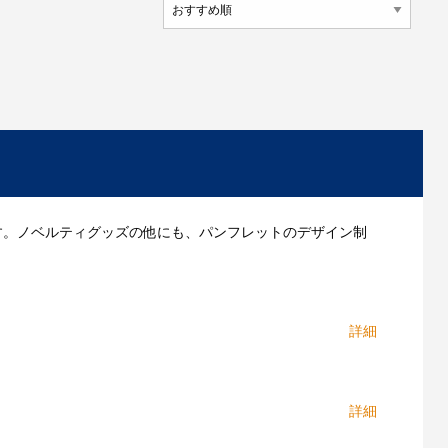
す。ノベルティグッズの他にも、パンフレットのデザイン制
のニーズに合わせて最適なノベルティグッズやプロモー
を決めかねているお客様もお気軽にご相談ください。お
くのノベルティ製作業者と取引がありますので、できる
ィで作ることができた！」と多くのお客様から喜びの声