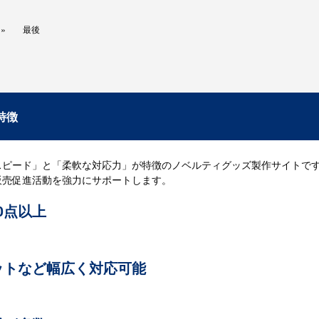
最後
特徴
スピード」と「柔軟な対応力」が特徴のノベルティグッズ製作サイトで
販売促進活動を強力にサポートします。
00点以上
実績を誇るベストノベルティでは、多数の取り扱い商品の中から、お客様
いたします。商品が決まっているお客様はもちろん、ノベルティグッズ
てスピーディーにご提案いたします。
ットなど幅広く対応可能
。他社で断られた場合もお気軽にお問い合わせください。当社では数多
お応えいたします。これまでも「他では断られたのに、ベストノベルテ