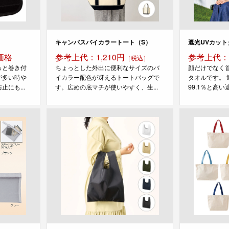
キャンバスバイカラートート（S）
遮光UVカット
価格
参考上代：1,210円
参考上代：1
［税込］
っと巻き付
ちょっとした外出に便利なサイズのバ
顔だけでなく
が多い時や
イカラー配色が冴えるトートバッグで
タオルです。 遮
にも...
す。広めの底マチが使いやすく、生...
99.1％と高い遮