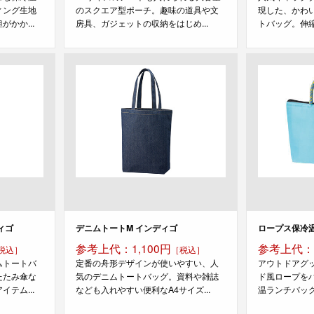
ィング生地
のスクエア型ポーチ。趣味の道具や文
現した、かわ
かか...
房具、ガジェットの収納をはじめ...
トバッグ。伸縮
ィゴ
デニムトートM インディゴ
ロープス保冷
参考上代：1,100円
参考上代：
税込］
［税込］
ムトートバ
定番の舟形デザインが使いやすい、人
アウトドアグ
たたみ傘な
気のデニムトートバッグ。資料や雑誌
ド風ロープを
テム...
なども入れやすい便利なA4サイズ...
温ランチバッグ