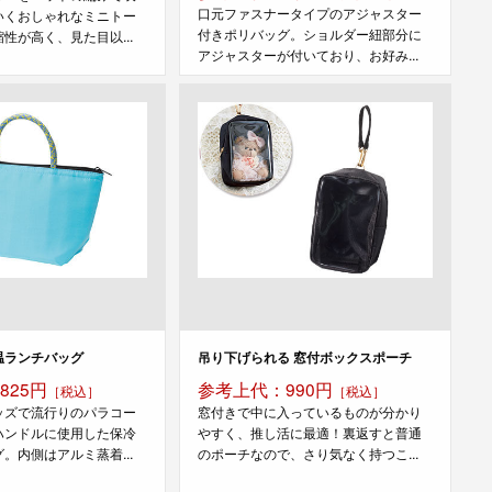
口元ファスナータイプのアジャスター
いくおしゃれなミニトー
付きポリバッグ。ショルダー紐部分に
性が高く、見た目以...
アジャスターが付いており、お好み...
温ランチバッグ
吊り下げられる 窓付ボックスポーチ
825円
参考上代：990円
［税込］
［税込］
ッズで流行りのパラコー
窓付きで中に入っているものが分かり
ハンドルに使用した保冷
やすく、推し活に最適！裏返すと普通
。内側はアルミ蒸着...
のポーチなので、さり気なく持つこ...