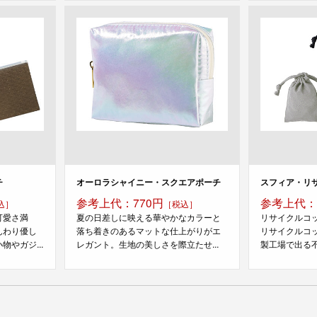
チ
オーロラシャイニー・スクエアポーチ
スフィア・リサ
参考上代：770円
参考上代：
込］
［税込］
可愛さ満
夏の日差しに映える華やかなカラーと
リサイクルコ
んわり優し
落ち着きのあるマットな仕上がりがエ
リサイクルコ
やガジ...
レガント。生地の美しさを際立たせ...
製工場で出る不