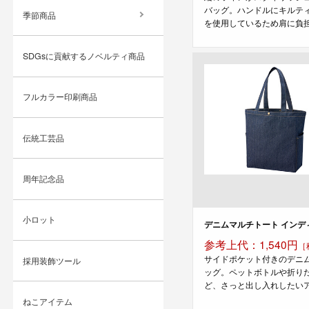
バッグ。ハンドルにキルテ
季節商品
を使用しているため肩に負担が
SDGsに貢献するノベルティ商品
フルカラー印刷商品
伝統工芸品
周年記念品
小ロット
デニムマルチトート インデ
参考上代：1,540円
［
サイドポケット付きのデニ
採用装飾ツール
ッグ。ペットボトルや折り
ど、さっと出し入れしたいアイ
ねこアイテム