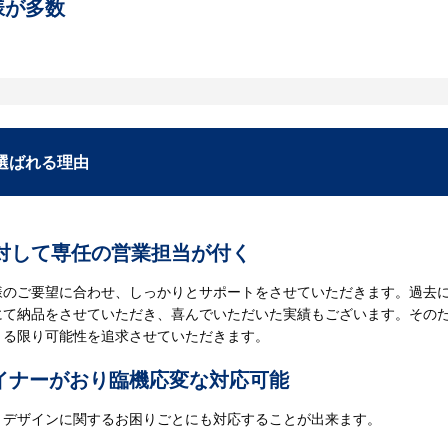
。
様が多数
定期的に依頼していただくお客様が多くいらっしゃいます。多い理由の
ットーに、お客様の幅広いニーズにお応えしていきます。お客様のオリ
い。
選ばれる理由
に対して専任の営業担当が付く
様のご要望に合わせ、しっかりとサポートをさせていただきます。過去に
にて納品をさせていただき、喜んでいただいた実績もございます。その
きる限り可能性を追求させていただきます。
イナーがおり臨機応変な対応可能
、デザインに関するお困りごとにも対応することが出来ます。