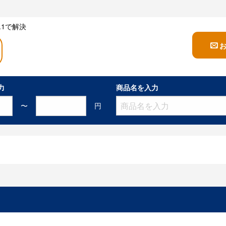
1で解決
力
商品名を入力
〜
円