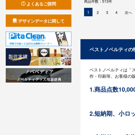
商品件数：513件
よくあるご諮問
現
1
2
3
4
次へ
在
デザインデータに関して
の
ペ
ー
ジ
ベストノベルティの
ベストノベルティは「
作・印刷等、お客様の
1.商品点数10,0
3,800社以上の取引
ションメソッドを提案
客様のニーズに合わせ
2.短納期、小ロ
対応力に自信あります
限りお客様のご要望に