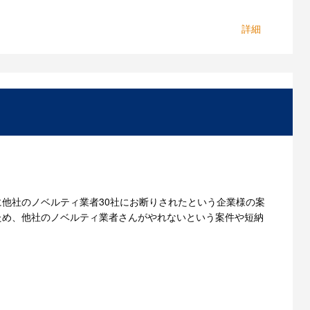
一つに、「対応への信頼」があると思っています。丁寧
ジナルノベルティをお作りすることも可能です。お気軽
他社のノベルティ業者30社にお断りされたという企業様の案
ため、他社のノベルティ業者さんがやれないという案件や短納