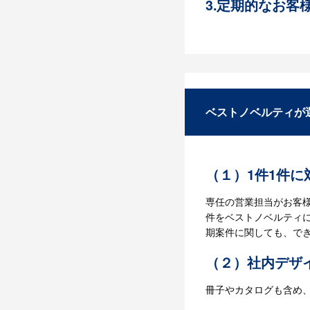
をいただいております
3.定期的なお客
ベストノベルティでは
かつスピーディーをモ
にお問い合わせくださ
ベストノベルティが
（１）1件1件
専任の営業担当がお客
件をベストノベルティ
期案件に関しても、で
（２）社内デザ
冊子やカタログも含め