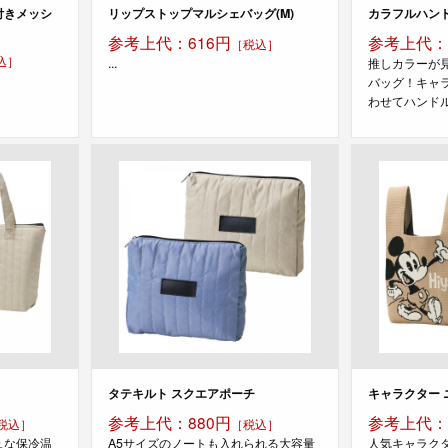
付きメッシ
リップストップマルシェバッグ(M)
カラフルハン
参考上代：616円
参考上代：1
［税込］
込］
...
推しカラーが
バッグ！キャ
わせてハンドル
タテキルト スクエアポーチ
キャラクター 
参考上代：880円
参考上代：1
税込］
［税込］
ュな保冷温
A5サイズのノートも入れられる大容量
人気キャラク