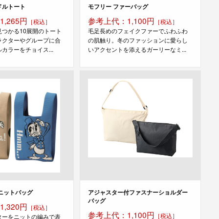
ドルトート
モフリー ファーバッグ
,265円
参考上代：1,100円
［税込］
［税込］
見つかる10展開のトート
毛足長めのフェイクファーでふわふわ
ラクターやグループに合
の肌触り。冬のファッションに愛らし
カラーをチョイス...
いアクセントを添えるガーリーなミ...
ニットバッグ
アジャスター付ファスナーショルダー
バッグ
,320円
［税込］
参考上代：1,100円
［税込］
ターをニットの編みで表