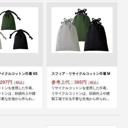
イクルコットン巾着 XS
スフィア・リサイクルコットン巾着 M
297円
参考上代：385円
［税込］
［税込］
ットンを使用した巾着。
リサイクルコットンを使用した巾着。
ットンは、紡績向上や縫
リサイクルコットンは、紡績向上や縫
要な生地から作られ...
製工場で出る不要な生地から作られ...