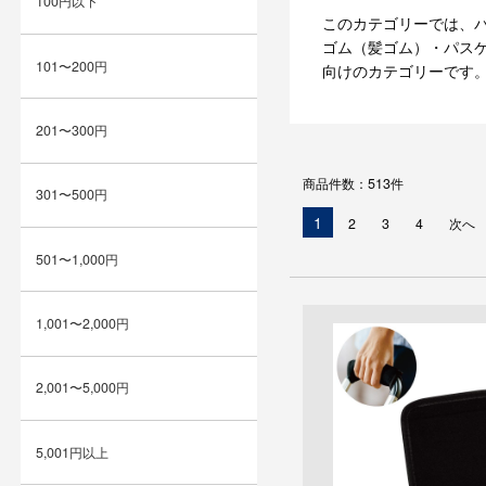
100円以下
このカテゴリーでは、
ゴム（髪ゴム）・パス
101〜200円
向けのカテゴリーです
201〜300円
商品件数：513件
301〜500円
現
1
2
3
4
次へ
在
501〜1,000円
の
ペ
ー
1,001〜2,000円
ジ
2,001〜5,000円
5,001円以上