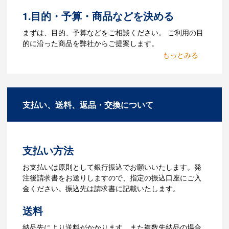
をお持ちなのかご連絡ください。
1.目的・予算・商品などを決める
Q：ウェブサイトに掲載され
まずは、目的、予算などをご相談ください。 ご利用の目
ていないオリジナルのノベル
的に沿った商品を弊社からご提案します。
ティを製作したいのですが可
2.仕様の決定・お見積
能ですか？
商品の色や名入れの色数・包装形態など
A：多数の協力会社があり、数多くの実績
詳細を決めます。仕様が決まった段階で
もございます。ご希望内容に合ったカス
支払い、送料、返品・交換について
お見積を弊社からお出しします。
タマイズが可能です。お気軽にご相談く
ださい。
3.発注・データ入稿
よくあるご質問をもっとみる
お見積書を元に、製作が決定しました
支払い方法
ら、ご注文書をお送りします。
【名入れをする場合】名入れに必要なデ
お支払いは原則として銀行振込でお願いいたします。発
ータをご入稿頂き、名入れイメージをデ
注後請求書をお送りしますので、指定の振込口座にご入
ータでご確認いただきます。
金ください。振込先は請求書に記載いたします。
4.納品
送料
【名入れをする場合】データのご入稿後
納品先により送料がかかります。また複数先納品の場合