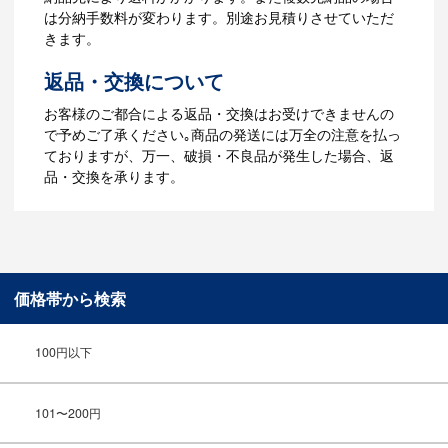
３週間程度で納品となります。
は分納手数料が変わります。別途お見積りさせていただ
【名入れなしの場合】在庫がある場合、3
きます。
～5営業日程度で納品となります。
返品・交換について
ご利用ガイドをもっとみる
お客様のご都合による返品・交換はお受けできませんの
で予めご了承ください｡商品の発送には万全の注意を払っ
ておりますが、万一、破損・不良品が発生した場合、返
品・交換を承ります。
価格帯から検索
100円以下
101〜200円