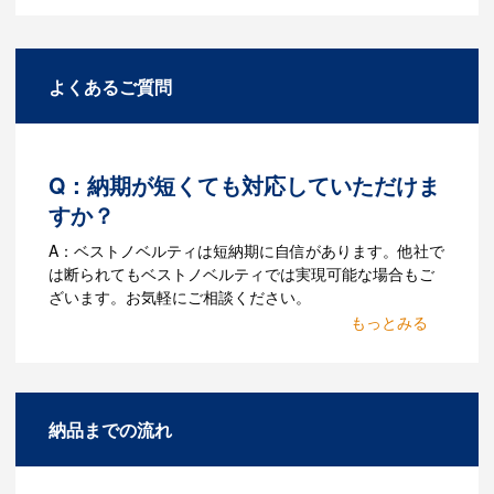
よくあるご質問
Q：納期が短くても対応していただけま
すか？
A：ベストノベルティは短納期に自信があります。他社で
は断られてもベストノベルティでは実現可能な場合もご
ざいます。お気軽にご相談ください。
Q：名入れするには何が必要
になりますか？
A：名入れのためのデータを作成する必要
納品までの流れ
があります。Adobe illustratorのaiファイ
ルをお持ちであれればそのまま入稿でき
る場合がございます。どのようなデータ