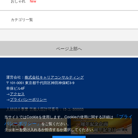
おしゃれ
New
カテゴリ一覧
ページ上部へ
運営会社：
株式会社キャリアコンサルティング
〒101-0051 東京都千代田区神田神保町3-9
幸保ビル6F
→
アクセス
→
プライバシーポリシー
人材紹介事業 労働大臣許可番号：13-ユ-300003
「プライ
当サイトではCookieを使用します。Cookieの使用に関する詳細は
バシーポリシー」
をご覧ください。
クッキーを受け入れるか拒否するか選択してください。