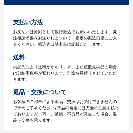
ださい。
3.発注・データ入稿
よくあるご質問をもっとみる
お見積書を元に、製作が決定しました
支払い方法
ら、ご注文書をお送りします。
【名入れをする場合】名入れに必要なデ
お支払いは原則として銀行振込でお願いいたします。発
ータをご入稿頂き、名入れイメージをデ
注後請求書をお送りしますので、指定の振込口座にご入
ータでご確認いただきます。
金ください。振込先は請求書に記載いたします。
4.納品
送料
【名入れをする場合】データのご入稿後
納品先により送料がかかります。また複数先納品の場合
３週間程度で納品となります。
は分納手数料が変わります。別途お見積りさせていただ
【名入れなしの場合】在庫がある場合、3
きます。
～5営業日程度で納品となります。
返品・交換について
ご利用ガイドをもっとみる
お客様のご都合による返品・交換はお受けできませんの
で予めご了承ください｡商品の発送には万全の注意を払っ
ておりますが、万一、破損・不良品が発生した場合、返
品・交換を承ります。