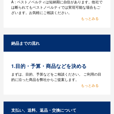
A：ベストノベルティは短納期に自信があります。他社で
は断られてもベストノベルティでは実現可能な場合もご
ざいます。お気軽にご相談ください。
Q：名入れするには何が必要
になりますか？
A：名入れのためのデータを作成する必要
納品までの流れ
があります。Adobe illustratorのaiファイ
ルをお持ちであれればそのまま入稿でき
る場合がございます。どのようなデータ
をお持ちなのかご連絡ください。
1.目的・予算・商品などを決める
Q：ウェブサイトに掲載され
まずは、目的、予算などをご相談ください。 ご利用の目
ていないオリジナルのノベル
的に沿った商品を弊社からご提案します。
ティを製作したいのですが可
2.仕様の決定・お見積
能ですか？
商品の色や名入れの色数・包装形態など
A：多数の協力会社があり、数多くの実績
詳細を決めます。仕様が決まった段階で
もございます。ご希望内容に合ったカス
支払い、送料、返品・交換について
お見積を弊社からお出しします。
タマイズが可能です。お気軽にご相談く