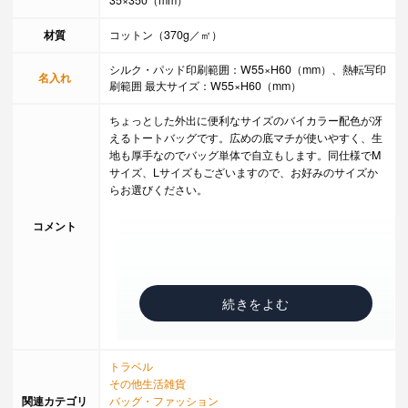
35×350（mm）
材質
コットン（370g／㎡）
シルク・パッド印刷範囲：W55×H60（mm）、熱転写印
名入れ
刷範囲 最大サイズ：W55×H60（mm）
ちょっとした外出に便利なサイズのバイカラー配色が冴
えるトートバッグです。広めの底マチが使いやすく、生
地も厚手なのでバッグ単体で自立もします。同仕様でM
サイズ、Lサイズもございますので、お好みのサイズか
らお選びください。
コメント
トラベル
その他生活雑貨
関連カテゴリ
バッグ・ファッション