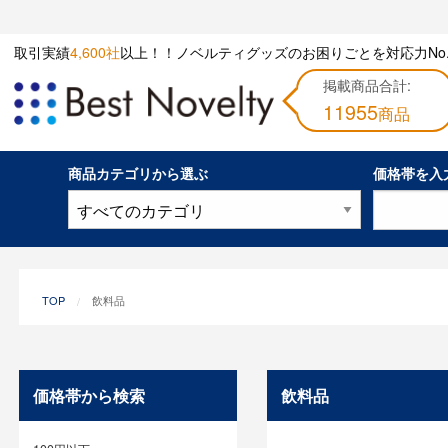
取引実績
4,600社
以上！！ノベルティグッズのお困りごとを対応力No.
掲載商品合計:
11955
商品
商品カテゴリから選ぶ
価格帯を入
TOP
飲料品
価格帯から検索
飲料品