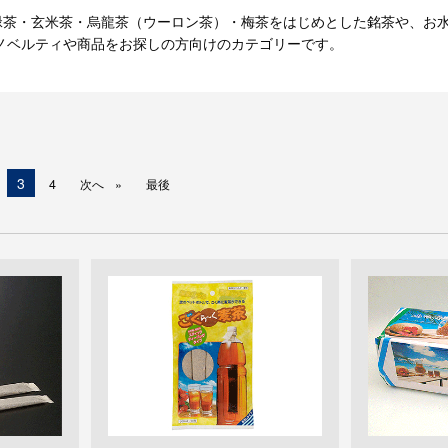
緑茶・玄米茶・烏龍茶（ウーロン茶）・梅茶をはじめとした銘茶や、お
ノベルティや商品をお探しの方向けのカテゴリーです。
現
3
4
次へ
最後
在
の
ペ
ー
ジ