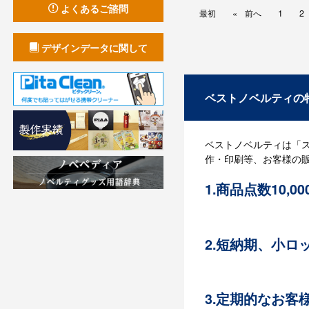
よくあるご諮問
最初
前へ
1
2
デザインデータに関して
ベストノベルティの
ベストノベルティは「
作・印刷等、お客様の
1.商品点数10,0
3,800社以上の取引
ションメソッドを提案
客様のニーズに合わせ
2.短納期、小ロ
対応力に自信あります
限りお客様のご要望に
をいただいております
3.定期的なお客