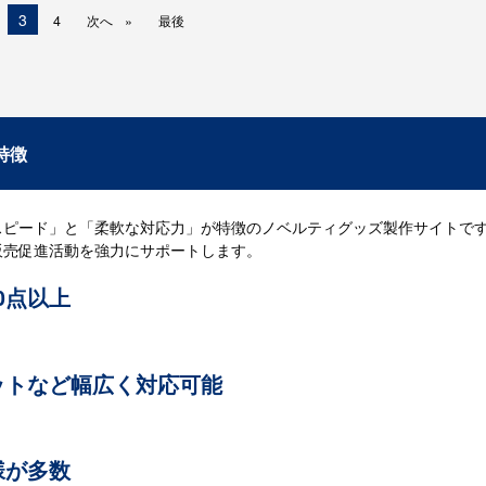
現
3
4
次へ
最後
在
の
ペ
ー
ジ
特徴
スピード」と「柔軟な対応力」が特徴のノベルティグッズ製作サイトで
販売促進活動を強力にサポートします。
00点以上
実績を誇るベストノベルティでは、多数の取り扱い商品の中から、お客様
いたします。商品が決まっているお客様はもちろん、ノベルティグッズ
てスピーディーにご提案いたします。
ットなど幅広く対応可能
。他社で断られた場合もお気軽にお問い合わせください。当社では数多
お応えいたします。これまでも「他では断られたのに、ベストノベルテ
。
様が多数