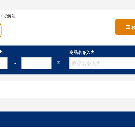
1で解決
力
商品名を入力
〜
円