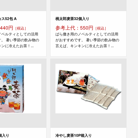
ス52包 A
桃太郎麦茶32個入り
440円
参考上代：550円
［税込］
［税込］
ノベルティとしての活用
ばら撒き用のノベルティとしての活用
す。 暑い季節の飲み物の
がおすすめです。 暑い季節の飲み物の
ンに冷えたお茶！...
言えば、キンキンに冷えたお茶！...
個入り
冷やし麦茶10P箱入り