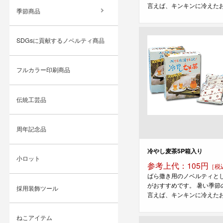
言えば、キンキンに冷えたお茶
季節商品
SDGsに貢献するノベルティ商品
フルカラー印刷商品
伝統工芸品
周年記念品
冷やし麦茶5P箱入り
小ロット
参考上代：105円
［税
ばら撒き用のノベルティと
がおすすめです。 暑い季節
採用装飾ツール
言えば、キンキンに冷えたお茶
ねこアイテム