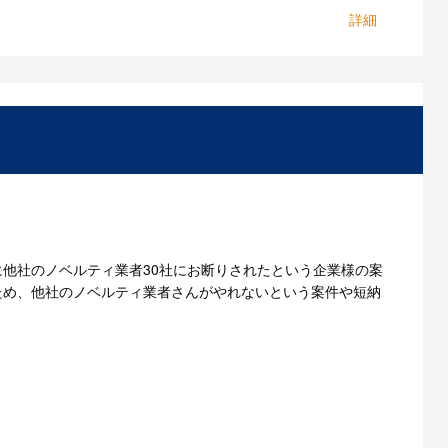
一つに、「対応への信頼」があると思っています。丁寧
ジナルノベルティをお作りすることも可能です。お気軽
他社のノベルティ業者30社にお断りされたという企業様の案
ため、他社のノベルティ業者さんがやれないという案件や短納