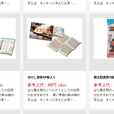
！...
言えば、キンキンに冷えたお茶！...
言えば、キンキ
冷やし麦茶4P箱入り
桃太郎麦茶3
参考上代：88円
参考上代：
込］
［税込］
しての活用
ばら撒き用のノベルティとしての活用
ばら撒き用の
の飲み物の
がおすすめです。 暑い季節の飲み物の
がおすすめで
！...
言えば、キンキンに冷えたお茶！...
言えば、キンキ