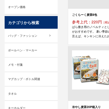
オープン価格
ごくらーく麦茶8包
参考上代：220円
カテゴリから検索
［税
ばら撒き用のノベルティと
がおすすめです。 暑い季節
バッグ・ファッション
言えば、キンキンに冷えたお茶
ボールペン・マーカー
メモ・付箋
マグカップ・ボトル関連
タオル
冷やし麦茶20P箱入り
キーホルダー