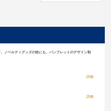
す。ノベルティグッズの他にも、パンフレットのデザイン制
のニーズに合わせて最適なノベルティグッズやプロモー
を決めかねているお客様もお気軽にご相談ください。お
くのノベルティ製作業者と取引がありますので、できる
ィで作ることができた！」と多くのお客様から喜びの声