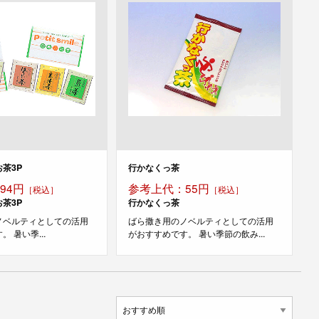
茶3P
行かなくっ茶
94円
参考上代：55円
［税込］
［税込］
茶3P
行かなくっ茶
ノベルティとしての活用
ばら撒き用のノベルティとしての活用
 暑い季...
がおすすめです。 暑い季節の飲み...