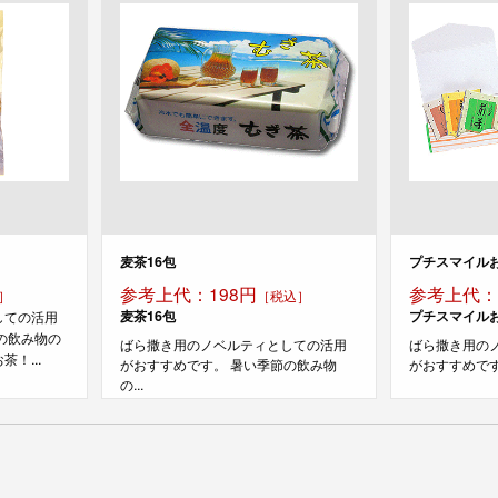
麦茶16包
プチスマイルお
参考上代：198円
参考上代：
］
［税込］
麦茶16包
プチスマイルお
しての活用
の飲み物の
ばら撒き用のノベルティとしての活用
ばら撒き用の
！...
がおすすめです。 暑い季節の飲み物
がおすすめです。
の...