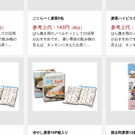
ごくらーく麦茶5包
麦茶ハイビスカ
参考上代：143円
参考上代：
込］
［税込］
しての活用
ばら撒き用のノベルティとしての活用
ばら撒き用の
の飲み物の
がおすすめです。 暑い季節の飲み物の
がおすすめで
！...
言えば、キンキンに冷えたお茶！...
言えば、キンキ
冷やし麦茶16P箱入り
桃太郎麦茶12