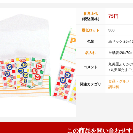
参考上代
75円
（税込価格）
最低ロット
300
包装
紙サック:85×1
名入れ
台紙表:20×70
丸美屋ふりかけ
コメント
※丸美屋たまご
食品・グルメ
関連カテゴリ
調味料
この商品を問い合わせす