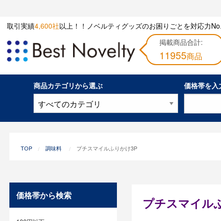
取引実績
4,600社
以上！！ノベルティグッズのお困りごとを対応力No.
掲載商品合計:
11955
商品
商品カテゴリから選ぶ
価格帯を入
TOP
調味料
プチスマイルふりかけ3P
価格帯から検索
プチスマイルふ