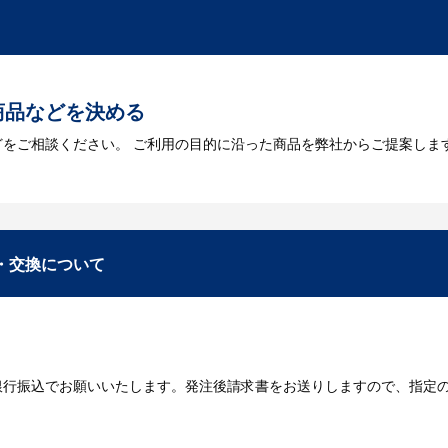
トに掲載されていないオリジナルのノベルティを製
あり、数多くの実績もございます。ご希望内容に合ったカスタマイズが可
商品などを決める
どをご相談ください。 ご利用の目的に沿った商品を弊社からご提案しま
お見積
数・包装形態など詳細を決めます。仕様が決まった段階でお見積を弊社
入稿
・交換について
が決定しましたら、ご注文書をお送りします。
名入れに必要なデータをご入稿頂き、名入れイメージをデータでご確認
銀行振込でお願いいたします。発注後請求書をお送りしますので、指定
データのご入稿後３週間程度で納品となります。
庫がある場合、3～5営業日程度で納品となります。