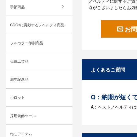
ノベルティに関するご質
季節商品
点がございましたらお気
SDGsに貢献するノベルティ商品
お問
フルカラー印刷商品
伝統工芸品
よくあるご質問
周年記念品
Q：納期が短く
小ロット
A：ベストノベルティ
採用装飾ツール
Q：名入れする
A：名入れのためのデータ
ねこアイテム
す。どのようなデータ