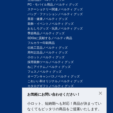
PC・モバイル用品ノベルティ グッズ
ステーショナリー関連ノベルティ グッズ
バッグ・ファッションノベルティ グッズ
美容・健康ノベルティ グッズ
装飾・イベントノベルティ グッズ
おもしろグッズ・玩具ノベルティ グッズ
季節商品ノベルティ グッズ
SDGsに貢献するノベルティ商品
フルカラー印刷商品
伝統工芸品ノベルティ グッズ
周年記念品ノベルティ グッズ
小ロットノベルティ グッズ
採用装飾ツールノベルティ グッズ
ねこアイテムノベルティ グッズ
フェスノベルティ グッズ
オープンキャンパスノベルティ グッズ
これいい和オリジナルノベルティ グッズ
カタログギフトノベルティ グッズ
×
お気軽にお問い合わせください！
小ロット、短納期へも対応！商品が決まってい
なくてもピッタリの商品をご提案いたします。