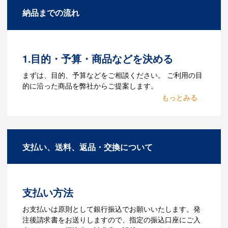
A：名入れのためのデータを作成する必要
納品までの流れ
があります。Adobe illustratorのaiファイ
ルをお持ちであれればそのまま入稿でき
る場合がございます。どのようなデータ
をお持ちなのかご連絡ください。
1.目的・予算・商品などを決める
Q：ウェブサイトに掲載され
まずは、目的、予算などをご相談ください。 ご利用の目
ていないオリジナルのノベル
的に沿った商品を弊社からご提案します。
ティを製作したいのですが可
2.仕様の決定・お見積
能ですか？
商品の色や名入れの色数・包装形態など
A：多数の協力会社があり、数多くの実績
詳細を決めます。仕様が決まった段階で
もございます。ご希望内容に合ったカス
支払い、送料、返品・交換について
お見積を弊社からお出しします。
タマイズが可能です。お気軽にご相談く
ださい。
3.発注・データ入稿
よくあるご質問をもっとみる
お見積書を元に、製作が決定しました
支払い方法
ら、ご注文書をお送りします。
【名入れをする場合】名入れに必要なデ
お支払いは原則として銀行振込でお願いいたします。発
ータをご入稿頂き、名入れイメージをデ
注後請求書をお送りしますので、指定の振込口座にご入
ータでご確認いただきます。