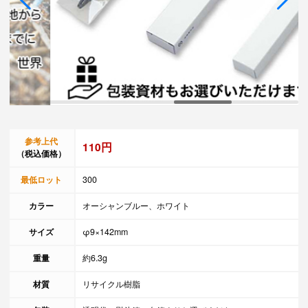
参考上代
110円
（税込価格）
最低ロット
300
カラー
オーシャンブルー、ホワイト
サイズ
φ9×142mm
重量
約6.3g
材質
リサイクル樹脂