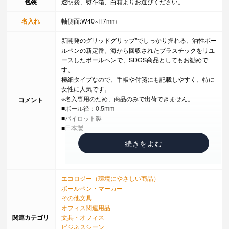
包装
透明袋、熨斗箱、白箱よりお選びください。
名入れ
軸側面:W40×H7mm
新開発のグリッドグリップ"でしっかり握れる、油性ボー
ルペンの新定番。海から回収されたプラスチックをリユ
ースしたボールペンで、SDGS商品としてもお勧めで
す。
極細タイプなので、手帳や付箋にも記載しやすく、特に
女性に人気です。
※名入専用のため、商品のみで出荷できません。
コメント
■ボール径：0.5mm
■パイロット製
■日本製
エコロジー（環境にやさしい商品）
ボールペン・マーカー
その他文具
オフィス関連用品
関連カテゴリ
文具・オフィス
ビジネスシーン