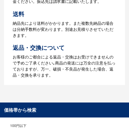
金ください。振込先は請求書に記載いたします。
4.納品
送料
【名入れをする場合】データのご入稿後
納品先により送料がかかります。また複数先納品の場合
３週間程度で納品となります。
は分納手数料が変わります。別途お見積りさせていただ
【名入れなしの場合】在庫がある場合、3
きます。
～5営業日程度で納品となります。
返品・交換について
ご利用ガイドをもっとみる
お客様のご都合による返品・交換はお受けできませんの
で予めご了承ください｡商品の発送には万全の注意を払っ
ておりますが、万一、破損・不良品が発生した場合、返
品・交換を承ります。
価格帯から検索
100円以下