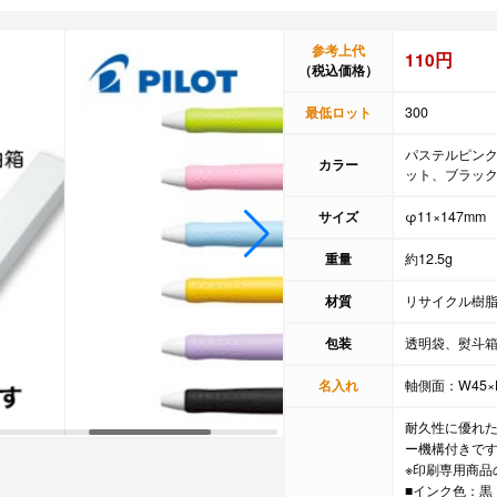
参考上代
110円
（税込価格）
最低ロット
300
パステルピン
カラー
ット、ブラッ
サイズ
φ11×147mm
重量
約12.5g
材質
リサイクル樹
包装
透明袋、熨斗
名入れ
軸側面：W45×
耐久性に優れ
ー機構付きで
※印刷専用商品
■インク色：黒