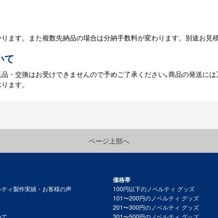
庫がある場合、3～5営業日程度で納品となります。
かります。また複数先納品の場合は分納手数料が変わります。別途お見
いて
返品・交換はお受けできませんので予めご了承ください｡商品の発送には
承ります。
ページ上部へ
価格帯
ルティ製作実績・お客様の声
100円以下のノベルティ グッズ
101〜200円のノベルティ グッズ
201〜300円のノベルティ グッズ
いて
301〜500円のノベルティ グッズ