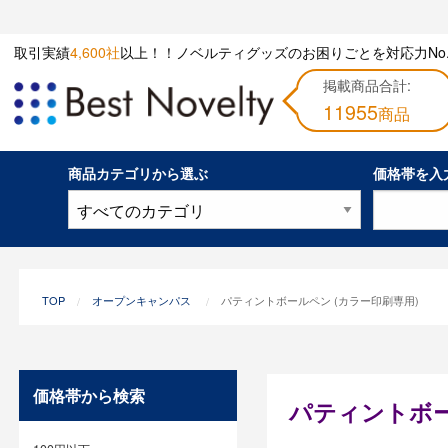
取引実績
4,600社
以上！！ノベルティグッズのお困りごとを対応力No.
掲載商品合計:
11955
商品
商品カテゴリから選ぶ
価格帯を入
TOP
オープンキャンパス
パティントボールペン (カラー印刷専用)
価格帯から検索
パティントボー