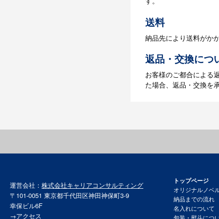
す。
【名入れなしの場合】在
送料
納品先により送料がか
返品・交換につ
お客様のご都合による
た場合、返品・交換を
トップページ
運営会社：
株式会社キャリアコンサルティング
オリジナルノベ
〒101-0051 東京都千代田区神田神保町3-9
納品までの流れ
幸保ビル6F
名入れについて
→
アクセス
包装・熨斗につ