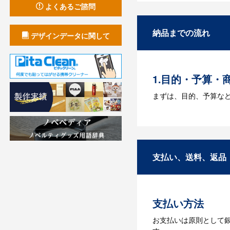
よくあるご諮問
A：名入れのためのデータ
す。どのようなデータ
納品までの流れ
デザインデータに関して
Q：ウェブサイ
A：多数の協力会社が
1.目的・予算・
まずは、目的、予算な
2.仕様の決定・
商品の色や名入れの色
3.発注・データ
支払い、送料、返品
お見積書を元に、製作
【名入れをする場合】
支払い方法
4.納品
お支払いは原則として
【名入れをする場合】