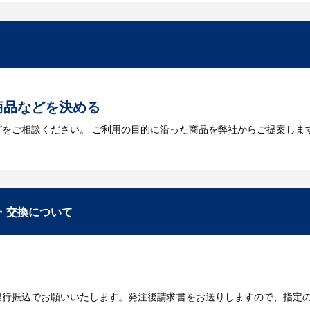
を作成する必要があります。Adobe illustratorのaiファイルを
をお持ちなのかご連絡ください。
トに掲載されていないオリジナルのノベルティを製
あり、数多くの実績もございます。ご希望内容に合ったカスタマイズが可
商品などを決める
どをご相談ください。 ご利用の目的に沿った商品を弊社からご提案しま
お見積
数・包装形態など詳細を決めます。仕様が決まった段階でお見積を弊社
入稿
・交換について
が決定しましたら、ご注文書をお送りします。
名入れに必要なデータをご入稿頂き、名入れイメージをデータでご確認
銀行振込でお願いいたします。発注後請求書をお送りしますので、指定
データのご入稿後３週間程度で納品となります。