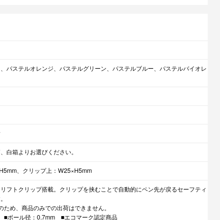
ク、パステルオレンジ、パステルグリーン、パステルブルー、パステルバイオレ
ク
脂
箱、白箱よりお選びください。
H5mm、クリップ上：W25×H5mm
たリフトクリップ搭載。クリップを挟むことで自動的にペン先が戻るセーフティ
す。
のため、商品のみでの出荷はできません。
 ■ボール径：0.7mm ■エコマーク認定商品