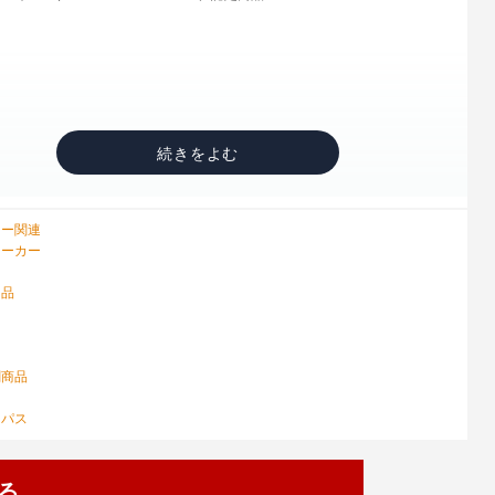
リー関連
マーカー
用品
ス
ン
刷商品
ンパス
る