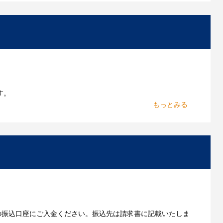
お持ちであれればそのまま入稿できる場合がございま
作したいのですが可能ですか？
能です。お気軽にご相談ください。
よくあるご質問をもっとみる
す。
からお出しします。
いただきます。
の振込口座にご入金ください。振込先は請求書に記載いたしま