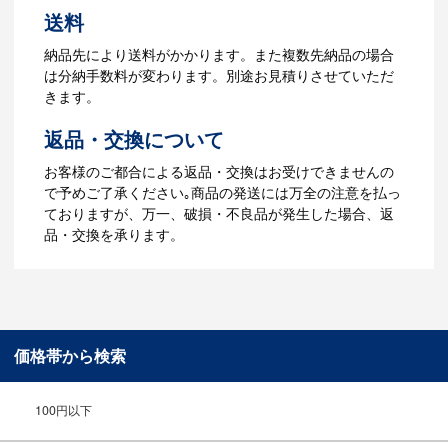
4.納品
送料
【名入れをする場合】データのご入稿後
納品先により送料がかかります。また複数先納品の場合
３週間程度で納品となります。
は分納手数料が変わります。別途お見積りさせていただ
【名入れなしの場合】在庫がある場合、3
きます。
～5営業日程度で納品となります。
返品・交換について
ご利用ガイドをもっとみる
お客様のご都合による返品・交換はお受けできませんの
で予めご了承ください｡商品の発送には万全の注意を払っ
ておりますが、万一、破損・不良品が発生した場合、返
品・交換を承ります。
価格帯から検索
100円以下