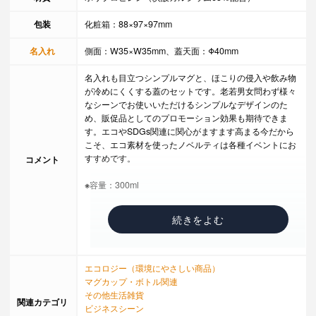
包装
化粧箱：88×97×97mm
名入れ
側面：W35×W35mm、蓋天面：Φ40mm
名入れも目立つシンプルマグと、ほこりの侵入や飲み物
が冷めにくくする蓋のセットです。老若男女問わず様々
なシーンでお使いいただけるシンプルなデザインのた
め、販促品としてのプロモーション効果も期待できま
す。エコやSDGs関連に関心がますます高まる今だから
こそ、エコ素材を使ったノベルティは各種イベントにお
すすめです。
コメント
※容量：300ml
エコロジー（環境にやさしい商品）
マグカップ・ボトル関連
その他生活雑貨
関連カテゴリ
ビジネスシーン