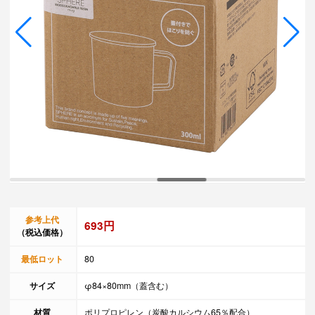
参考上代
693円
（税込価格）
最低ロット
80
サイズ
φ84×80mm（蓋含む）
材質
ポリプロピレン（炭酸カルシウム65％配合）