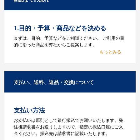
があります。Adobe illustratorのaiファイ
ルをお持ちであれればそのまま入稿でき
る場合がございます。どのようなデータ
をお持ちなのかご連絡ください。
1.目的・予算・商品などを決める
Q：ウェブサイトに掲載され
まずは、目的、予算などをご相談ください。 ご利用の目
ていないオリジナルのノベル
的に沿った商品を弊社からご提案します。
ティを製作したいのですが可
2.仕様の決定・お見積
能ですか？
商品の色や名入れの色数・包装形態など
A：多数の協力会社があり、数多くの実績
詳細を決めます。仕様が決まった段階で
もございます。ご希望内容に合ったカス
支払い、送料、返品・交換について
お見積を弊社からお出しします。
タマイズが可能です。お気軽にご相談く
ださい。
3.発注・データ入稿
よくあるご質問をもっとみる
お見積書を元に、製作が決定しました
支払い方法
ら、ご注文書をお送りします。
【名入れをする場合】名入れに必要なデ
お支払いは原則として銀行振込でお願いいたします。発
ータをご入稿頂き、名入れイメージをデ
注後請求書をお送りしますので、指定の振込口座にご入
ータでご確認いただきます。
金ください。振込先は請求書に記載いたします。