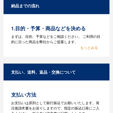
A：名入れのためのデータを作成する必要
納品までの流れ
があります。Adobe illustratorのaiファイ
ルをお持ちであれればそのまま入稿でき
る場合がございます。どのようなデータ
をお持ちなのかご連絡ください。
1.目的・予算・商品などを決める
Q：ウェブサイトに掲載され
まずは、目的、予算などをご相談ください。 ご利用の目
ていないオリジナルのノベル
的に沿った商品を弊社からご提案します。
ティを製作したいのですが可
2.仕様の決定・お見積
能ですか？
商品の色や名入れの色数・包装形態など
A：多数の協力会社があり、数多くの実績
詳細を決めます。仕様が決まった段階で
もございます。ご希望内容に合ったカス
支払い、送料、返品・交換について
お見積を弊社からお出しします。
タマイズが可能です。お気軽にご相談く
ださい。
3.発注・データ入稿
よくあるご質問をもっとみる
お見積書を元に、製作が決定しました
支払い方法
ら、ご注文書をお送りします。
【名入れをする場合】名入れに必要なデ
お支払いは原則として銀行振込でお願いいたします。発
ータをご入稿頂き、名入れイメージをデ
注後請求書をお送りしますので、指定の振込口座にご入
ータでご確認いただきます。