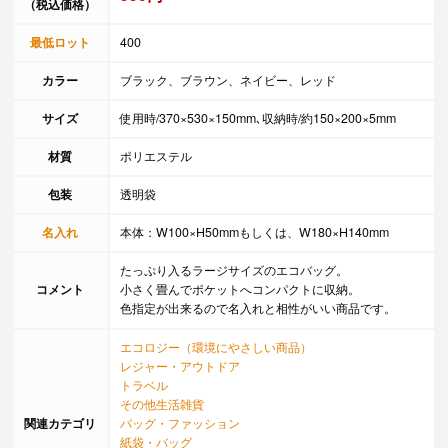
（税込価格）
最低ロット
400
カラー
ブラック、ブラウン、ネイビー、レッド
サイズ
使用時/370×530×150mm､収納時/約150×200×5mm
材質
ポリエステル
包装
透明袋
名入れ
本体：W100×H50mmもしくは、W180×H140mm
たっぷり入るラージサイズのエコバッグ。
コメント
小さく畳んでポケットへコンパクトに収納。
色指定が出来るので名入れと相性がいい商品です。
エコロジー（環境にやさしい商品）
レジャー・アウトドア
トラベル
その他生活雑貨
関連カテゴリ
バッグ・ファッション
紙袋・バッグ