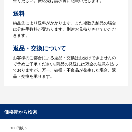
金ください。振込先は請求書に記載いたします。
4.納品
送料
【名入れをする場合】データのご入稿後
納品先により送料がかかります。また複数先納品の場合
３週間程度で納品となります。
は分納手数料が変わります。別途お見積りさせていただ
【名入れなしの場合】在庫がある場合、3
きます。
～5営業日程度で納品となります。
返品・交換について
ご利用ガイドをもっとみる
お客様のご都合による返品・交換はお受けできませんの
で予めご了承ください｡商品の発送には万全の注意を払っ
ておりますが、万一、破損・不良品が発生した場合、返
品・交換を承ります。
価格帯から検索
100円以下