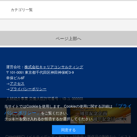
カテゴリ一覧
ページ上部へ
運営会社：
株式会社キャリアコンサルティング
〒101-0051 東京都千代田区神田神保町3-9
幸保ビル6F
→
アクセス
→
プライバシーポリシー
人材紹介事業 労働大臣許可番号：13-ユ-300003
「プライ
当サイトではCookieを使用します。Cookieの使用に関する詳細は
バシーポリシー」
をご覧ください。
クッキーを受け入れるか拒否するか選択してください。
同意する
Copyright(C)
ノベルティグッズ・ギフト・記念品・販促品の制作なら「ベスト