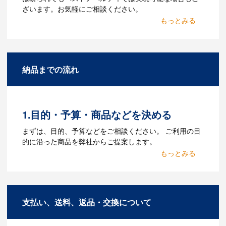
ざいます。お気軽にご相談ください。
Q：名入れするには何が必要
になりますか？
A：名入れのためのデータを作成する必要
納品までの流れ
があります。Adobe illustratorのaiファイ
ルをお持ちであれればそのまま入稿でき
る場合がございます。どのようなデータ
をお持ちなのかご連絡ください。
1.目的・予算・商品などを決める
Q：ウェブサイトに掲載され
まずは、目的、予算などをご相談ください。 ご利用の目
ていないオリジナルのノベル
的に沿った商品を弊社からご提案します。
ティを製作したいのですが可
2.仕様の決定・お見積
能ですか？
商品の色や名入れの色数・包装形態など
A：多数の協力会社があり、数多くの実績
詳細を決めます。仕様が決まった段階で
もございます。ご希望内容に合ったカス
支払い、送料、返品・交換について
お見積を弊社からお出しします。
タマイズが可能です。お気軽にご相談く
ださい。
3.発注・データ入稿