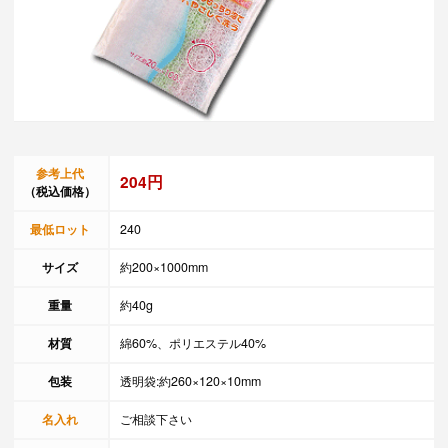
参考上代
204円
（税込価格）
最低ロット
240
サイズ
約200×1000mm
重量
約40g
材質
綿60%、ポリエステル40%
包装
透明袋:約260×120×10mm
名入れ
ご相談下さい