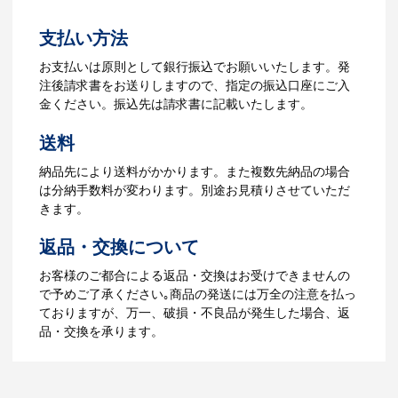
よくあるご質問をもっとみる
お見積書を元に、製作が決定しました
支払い方法
ら、ご注文書をお送りします。
【名入れをする場合】名入れに必要なデ
お支払いは原則として銀行振込でお願いいたします。発
ータをご入稿頂き、名入れイメージをデ
注後請求書をお送りしますので、指定の振込口座にご入
ータでご確認いただきます。
金ください。振込先は請求書に記載いたします。
4.納品
送料
【名入れをする場合】データのご入稿後
納品先により送料がかかります。また複数先納品の場合
３週間程度で納品となります。
は分納手数料が変わります。別途お見積りさせていただ
【名入れなしの場合】在庫がある場合、3
きます。
～5営業日程度で納品となります。
返品・交換について
ご利用ガイドをもっとみる
お客様のご都合による返品・交換はお受けできませんの
で予めご了承ください｡商品の発送には万全の注意を払っ
ておりますが、万一、破損・不良品が発生した場合、返
品・交換を承ります。