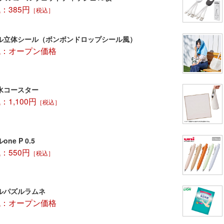
：385円
［税込］
ル立体シール（ボンボンドロップシール風）
代：オープン価格
水コースター
1,100円
［税込］
ne P 0.5
：550円
［税込］
ルパズルラムネ
代：オープン価格