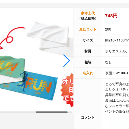
参考上代
748円
（税込価格）
最低ロット
200
サイズ
約210×1100m
材質
ポリエステル、
包装
なし
名入れ
表面：W100×H
まるで写真の
よりクオリテ
昇華転写印刷
裏面はふわふ
なフルカラー
ベントの販促
コメント