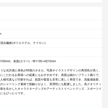
m
混合繊維(ポリエステル、ナイロン)
150mm、表面(カラー)：W1100×H210mm
ような光沢感と発色が特徴のタオル。写真やイラストデザインの再現性が高く、
ィにこだわるお客様への提案にもおすすめです。表面は細かいフラット織りで、
で人物写真など印刷すれば、肌質や髪質も非常に美しく再現でき、高級感抜群。
わのシャーリング素材で肌触りがよく、実用性にも配慮しました。高クオリティ
印刷を生かしたキャラクターグッズやアーティストイベントグッズ、スポーツイ
品にもぴったりです。