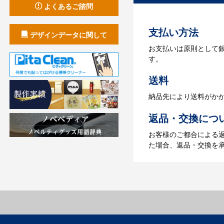
お見積書を元に、製作
よくあるご諮問
【名入れをする場合】
支払い方法
4.納品
デザインデータに関して
お支払いは原則として
【名入れをする場合】
す。
【名入れなしの場合】在
送料
納品先により送料がか
返品・交換につ
お客様のご都合による
た場合、返品・交換を