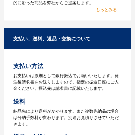
ていないオリジナルのノベル
的に沿った商品を弊社からご提案します。
ティを製作したいのですが可
2.仕様の決定・お見積
能ですか？
商品の色や名入れの色数・包装形態など
A：多数の協力会社があり、数多くの実績
詳細を決めます。仕様が決まった段階で
もございます。ご希望内容に合ったカス
支払い、送料、返品・交換について
お見積を弊社からお出しします。
タマイズが可能です。お気軽にご相談く
ださい。
3.発注・データ入稿
よくあるご質問をもっとみる
お見積書を元に、製作が決定しました
支払い方法
ら、ご注文書をお送りします。
【名入れをする場合】名入れに必要なデ
お支払いは原則として銀行振込でお願いいたします。発
ータをご入稿頂き、名入れイメージをデ
注後請求書をお送りしますので、指定の振込口座にご入
ータでご確認いただきます。
金ください。振込先は請求書に記載いたします。
4.納品
送料
【名入れをする場合】データのご入稿後
納品先により送料がかかります。また複数先納品の場合
３週間程度で納品となります。
は分納手数料が変わります。別途お見積りさせていただ
【名入れなしの場合】在庫がある場合、3
きます。
～5営業日程度で納品となります。