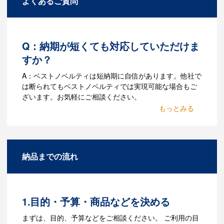
よくあるご質問
Q：納期が短くても対応していただけま
すか？
A：ベストノベルティは短納期に自信があります。他社で
は断られてもベストノベルティでは実現可能な場合もご
ざいます。お気軽にご相談ください。
Q：名入れするには何が必要
になりますか？
A：名入れのためのデータを作成する必要
納品までの流れ
があります。Adobe illustratorのaiファイ
ルをお持ちであれればそのまま入稿でき
る場合がございます。どのようなデータ
をお持ちなのかご連絡ください。
1.目的・予算・商品などを決める
Q：ウェブサイトに掲載され
まずは、目的、予算などをご相談ください。 ご利用の目