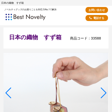
日本の織物 すず箱
ノベルティグッズのお困りごとを対応力No.1で解決
お問い合わせ
電話する
日本の織物 すず箱
商品コード：33588