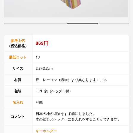
参考上代
869円
（税込価格）
最低ロット
10
サイズ
2.3×2.3cm
材質
綿、レーヨン（織物により異なります）、木
包装
OPP 袋（ヘッダー付）
名入れ
可能
日本各地の織物をすず箱にしました。
コメント
木の部分とヘッダーに名入れをすることができます。
キーホルダー