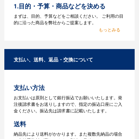
1.目的・予算・商品などを決める
Q：ウェブサイトに掲載され
まずは、目的、予算などをご相談ください。 ご利用の目
ていないオリジナルのノベル
的に沿った商品を弊社からご提案します。
ティを製作したいのですが可
2.仕様の決定・お見積
能ですか？
商品の色や名入れの色数・包装形態など
A：多数の協力会社があり、数多くの実績
詳細を決めます。仕様が決まった段階で
もございます。ご希望内容に合ったカス
支払い、送料、返品・交換について
お見積を弊社からお出しします。
タマイズが可能です。お気軽にご相談く
ださい。
3.発注・データ入稿
よくあるご質問をもっとみる
お見積書を元に、製作が決定しました
支払い方法
ら、ご注文書をお送りします。
【名入れをする場合】名入れに必要なデ
お支払いは原則として銀行振込でお願いいたします。発
ータをご入稿頂き、名入れイメージをデ
注後請求書をお送りしますので、指定の振込口座にご入
ータでご確認いただきます。
金ください。振込先は請求書に記載いたします。
4.納品
送料
【名入れをする場合】データのご入稿後
納品先により送料がかかります。また複数先納品の場合
３週間程度で納品となります。