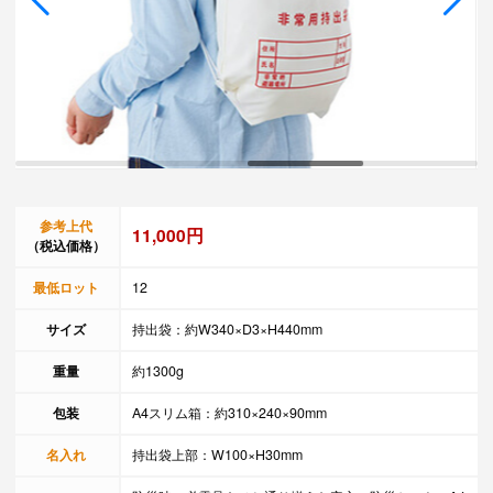
参考上代
11,000円
（税込価格）
最低ロット
12
サイズ
持出袋：約W340×D3×H440mm
重量
約1300g
包装
A4スリム箱：約310×240×90mm
名入れ
持出袋上部：W100×H30mm