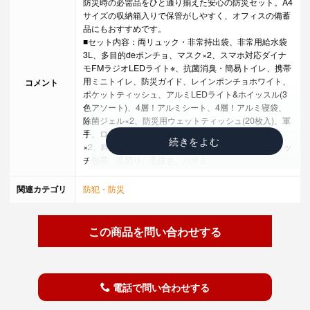
防災時の必需品をひと通り揃えた安心の防災セット。A4
サイズの収納箱入りで保管がしやすく、オフィスの備蓄
品にもおすすめです。
■セット内容：両リュック・非常持出袋、非常用給水袋
3L、多目的deポンチョ、マスク×2、スマホ対応ダイナ
モFMラジオLEDライト※、抗菌消臭・簡易トイレ、携帯
用ミニトイレ、防災ガイド、レインポンチョホワイト、
コメント
ポケットティッシュ、アルミLEDライト&ホイッスル(3
色アソート)、4層！アルミシート、4層！アルミ寝袋、
除菌ジェル×2、防災用ウェットティッシュ(20枚入)、軍
手、ロープ、笛、新反射安全タスキ、eco便利バッグ
×2、絆創膏5枚、綿棒10P、コットンパフ3枚、ワンタッ
チ包帯、爪切り、毛抜き、ハサミ
※携帯電話充電機能はスマートフォン対応可(一部未対応
機種あり)。スマートフォンのケーブルは付属していませ
関連カテゴリ
防犯・防災
ん。
この商品を問い合わせする
電話で問い合わせする