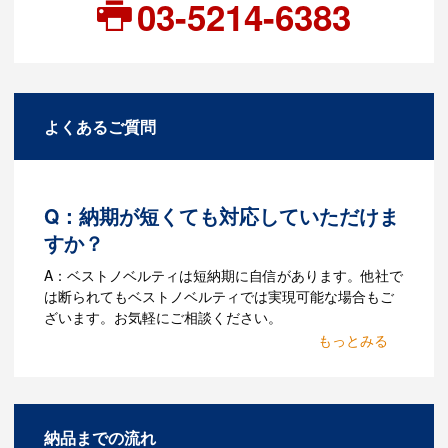
03-5214-6383
よくあるご質問
Q：納期が短くても対応していただけま
すか？
A：ベストノベルティは短納期に自信があります。他社で
は断られてもベストノベルティでは実現可能な場合もご
ざいます。お気軽にご相談ください。
Q：名入れするには何が必要
になりますか？
A：名入れのためのデータを作成する必要
納品までの流れ
があります。Adobe illustratorのaiファイ