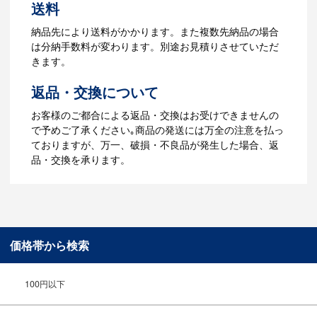
4.納品
送料
【名入れをする場合】データのご入稿後
納品先により送料がかかります。また複数先納品の場合
３週間程度で納品となります。
は分納手数料が変わります。別途お見積りさせていただ
【名入れなしの場合】在庫がある場合、3
きます。
～5営業日程度で納品となります。
返品・交換について
ご利用ガイドをもっとみる
お客様のご都合による返品・交換はお受けできませんの
で予めご了承ください｡商品の発送には万全の注意を払っ
ておりますが、万一、破損・不良品が発生した場合、返
品・交換を承ります。
価格帯から検索
100円以下