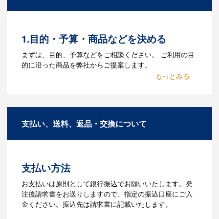
ルをお持ちであれればそのまま入稿でき
る場合がございます。どのようなデータ
をお持ちなのかご連絡ください。
1.目的・予算・商品などを決める
Q：ウェブサイトに掲載され
まずは、目的、予算などをご相談ください。 ご利用の目
ていないオリジナルのノベル
的に沿った商品を弊社からご提案します。
ティを製作したいのですが可
2.仕様の決定・お見積
能ですか？
商品の色や名入れの色数・包装形態など
A：多数の協力会社があり、数多くの実績
詳細を決めます。仕様が決まった段階で
もございます。ご希望内容に合ったカス
支払い、送料、返品・交換について
お見積を弊社からお出しします。
タマイズが可能です。お気軽にご相談く
ださい。
3.発注・データ入稿
よくあるご質問をもっとみる
お見積書を元に、製作が決定しました
支払い方法
ら、ご注文書をお送りします。
【名入れをする場合】名入れに必要なデ
お支払いは原則として銀行振込でお願いいたします。発
ータをご入稿頂き、名入れイメージをデ
注後請求書をお送りしますので、指定の振込口座にご入
ータでご確認いただきます。
金ください。振込先は請求書に記載いたします。