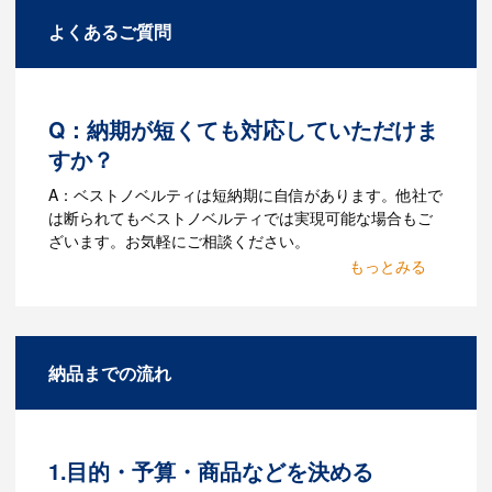
よくあるご質問
Q：納期が短くても対応していただけま
すか？
A：ベストノベルティは短納期に自信があります。他社で
は断られてもベストノベルティでは実現可能な場合もご
ざいます。お気軽にご相談ください。
Q：名入れするには何が必要
になりますか？
A：名入れのためのデータを作成する必要
納品までの流れ
があります。Adobe illustratorのaiファイ
ルをお持ちであれればそのまま入稿でき
る場合がございます。どのようなデータ
をお持ちなのかご連絡ください。
1.目的・予算・商品などを決める