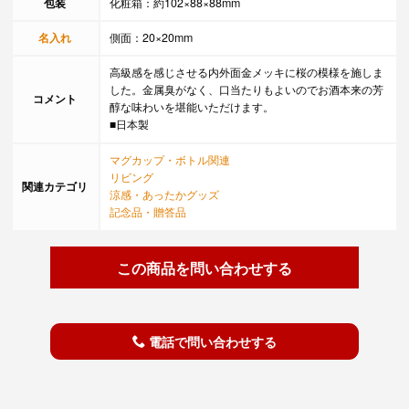
包装
化粧箱：約102×88×88mm
名入れ
側面：20×20mm
高級感を感じさせる内外面金メッキに桜の模様を施しま
した。金属臭がなく、口当たりもよいのでお酒本来の芳
コメント
醇な味わいを堪能いただけます。
■日本製
マグカップ・ボトル関連
リビング
関連カテゴリ
涼感・あったかグッズ
記念品・贈答品
この商品を問い合わせする
電話で問い合わせする