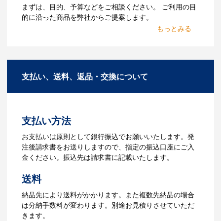
Q：ウェブサイトに掲載され
まずは、目的、予算などをご相談ください。 ご利用の目
ていないオリジナルのノベル
的に沿った商品を弊社からご提案します。
ティを製作したいのですが可
2.仕様の決定・お見積
能ですか？
商品の色や名入れの色数・包装形態など
A：多数の協力会社があり、数多くの実績
詳細を決めます。仕様が決まった段階で
もございます。ご希望内容に合ったカス
支払い、送料、返品・交換について
お見積を弊社からお出しします。
タマイズが可能です。お気軽にご相談く
ださい。
3.発注・データ入稿
よくあるご質問をもっとみる
お見積書を元に、製作が決定しました
支払い方法
ら、ご注文書をお送りします。
【名入れをする場合】名入れに必要なデ
お支払いは原則として銀行振込でお願いいたします。発
ータをご入稿頂き、名入れイメージをデ
注後請求書をお送りしますので、指定の振込口座にご入
ータでご確認いただきます。
金ください。振込先は請求書に記載いたします。
4.納品
送料
【名入れをする場合】データのご入稿後
納品先により送料がかかります。また複数先納品の場合
３週間程度で納品となります。
は分納手数料が変わります。別途お見積りさせていただ
【名入れなしの場合】在庫がある場合、3
きます。