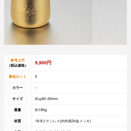
参考上代
9,900円
（税込価格）
最低ロット
5
カラー
--
サイズ
約φ80×90mm
重量
約180g
材質
18-8ステンレス(内外面24金メッキ)