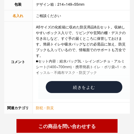
包装
デザイン箱：214×149×55mm
名入れ
ご相談ください
A5サイズの化粧箱に収めた防災用品8点セット。収納し
やすいボックス入りで、リビングや玄関の棚・デスクの
引き出しなど、すぐ手の届くところに保管しておけま
す。簡易トイレや吸水バッグなどの必需品に加え、防災
ブックも入っているので、情報面でのサポートも万全で
す。
■セット内容：給水バッグ3L・レインポンチョ・アルミ
コメント
シート(1400×700mm)・携帯簡易トイレ・ポリ袋×1・ホ
イッスル・不織布マスク・防災ブック
関連カテゴリ
防犯・防災
この商品を問い合わせする