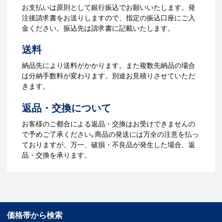
【名入れをする場合】名入れに必要なデ
お支払いは原則として銀行振込でお願いいたします。発
ータをご入稿頂き、名入れイメージをデ
注後請求書をお送りしますので、指定の振込口座にご入
ータでご確認いただきます。
金ください。振込先は請求書に記載いたします。
4.納品
送料
【名入れをする場合】データのご入稿後
納品先により送料がかかります。また複数先納品の場合
３週間程度で納品となります。
は分納手数料が変わります。別途お見積りさせていただ
【名入れなしの場合】在庫がある場合、3
きます。
～5営業日程度で納品となります。
返品・交換について
ご利用ガイドをもっとみる
お客様のご都合による返品・交換はお受けできませんの
で予めご了承ください｡商品の発送には万全の注意を払っ
ておりますが、万一、破損・不良品が発生した場合、返
品・交換を承ります。
価格帯から検索