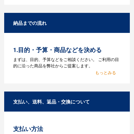
Q：名入れするには何が必要
になりますか？
A：名入れのためのデータを作成する必要
納品までの流れ
があります。Adobe illustratorのaiファイ
ルをお持ちであれればそのまま入稿でき
る場合がございます。どのようなデータ
をお持ちなのかご連絡ください。
1.目的・予算・商品などを決める
Q：ウェブサイトに掲載され
まずは、目的、予算などをご相談ください。 ご利用の目
ていないオリジナルのノベル
的に沿った商品を弊社からご提案します。
ティを製作したいのですが可
2.仕様の決定・お見積
能ですか？
商品の色や名入れの色数・包装形態など
A：多数の協力会社があり、数多くの実績
詳細を決めます。仕様が決まった段階で
もございます。ご希望内容に合ったカス
支払い、送料、返品・交換について
お見積を弊社からお出しします。
タマイズが可能です。お気軽にご相談く
ださい。
3.発注・データ入稿
よくあるご質問をもっとみる
お見積書を元に、製作が決定しました
支払い方法
ら、ご注文書をお送りします。