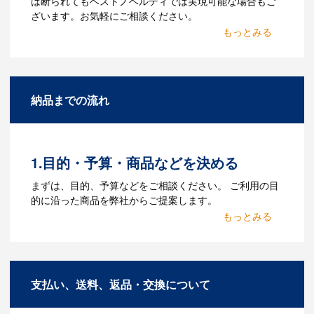
は断られてもベストノベルティでは実現可能な場合もご
ざいます。お気軽にご相談ください。
Q：名入れするには何が必要
になりますか？
A：名入れのためのデータを作成する必要
納品までの流れ
があります。Adobe illustratorのaiファイ
ルをお持ちであれればそのまま入稿でき
る場合がございます。どのようなデータ
をお持ちなのかご連絡ください。
1.目的・予算・商品などを決める
Q：ウェブサイトに掲載され
まずは、目的、予算などをご相談ください。 ご利用の目
ていないオリジナルのノベル
的に沿った商品を弊社からご提案します。
ティを製作したいのですが可
2.仕様の決定・お見積
能ですか？
商品の色や名入れの色数・包装形態など
A：多数の協力会社があり、数多くの実績
詳細を決めます。仕様が決まった段階で
もございます。ご希望内容に合ったカス
支払い、送料、返品・交換について
お見積を弊社からお出しします。
タマイズが可能です。お気軽にご相談く
ださい。
3.発注・データ入稿