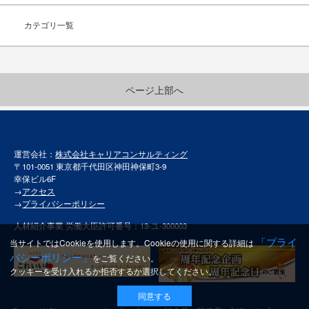
カテゴリ一覧
ページ上部へ
運営会社：
株式会社キャリアコンサルティング
〒101-0051 東京都千代田区神田神保町3-9
幸保ビル6F
→
アクセス
→
プライバシーポリシー
人材紹介事業 労働大臣許可番号：13-ユ-300003
「プライ
当サイトではCookieを使用します。Cookieの使用に関する詳細は
バシーポリシー」
をご覧ください。
クッキーを受け入れるか拒否するか選択してください。
同意する