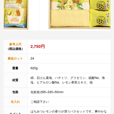
参考上代
2,750円
（税込価格）
最低ロット
24
重量
620g
綿、石けん素地、ハチミツ、グリセリン、硫酸Na、海
材質
塩、ヒアルロン酸Na、レモン果実エキス、他
包装
化粧箱:295×330×50mm
名入れ
ご相談下さい
はちみつレモンの香りが漂うバスセットです。爽やかな
コメント