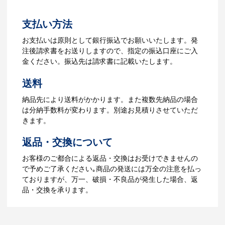
よくあるご質問をもっとみる
お見積書を元に、製作が決定しました
支払い方法
ら、ご注文書をお送りします。
【名入れをする場合】名入れに必要なデ
お支払いは原則として銀行振込でお願いいたします。発
ータをご入稿頂き、名入れイメージをデ
注後請求書をお送りしますので、指定の振込口座にご入
ータでご確認いただきます。
金ください。振込先は請求書に記載いたします。
4.納品
送料
【名入れをする場合】データのご入稿後
納品先により送料がかかります。また複数先納品の場合
３週間程度で納品となります。
は分納手数料が変わります。別途お見積りさせていただ
【名入れなしの場合】在庫がある場合、3
きます。
～5営業日程度で納品となります。
返品・交換について
ご利用ガイドをもっとみる
お客様のご都合による返品・交換はお受けできませんの
で予めご了承ください｡商品の発送には万全の注意を払っ
ておりますが、万一、破損・不良品が発生した場合、返
品・交換を承ります。