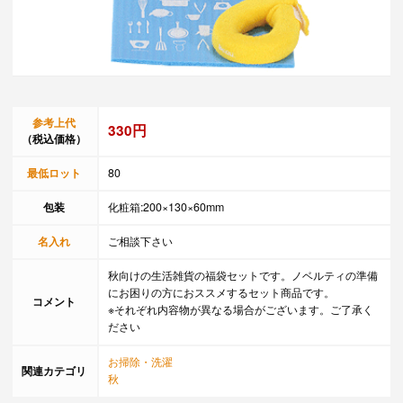
参考上代
330円
（税込価格）
最低ロット
80
包装
化粧箱:200×130×60mm
名入れ
ご相談下さい
秋向けの生活雑貨の福袋セットです。ノベルティの準備
にお困りの方におススメするセット商品です。
コメント
※それぞれ内容物が異なる場合がございます。ご了承く
ださい
お掃除・洗濯
関連カテゴリ
秋