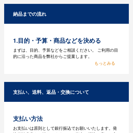
A：名入れのためのデータを作成する必要
納品までの流れ
があります。Adobe illustratorのaiファイ
ルをお持ちであれればそのまま入稿でき
る場合がございます。どのようなデータ
をお持ちなのかご連絡ください。
1.目的・予算・商品などを決める
Q：ウェブサイトに掲載され
まずは、目的、予算などをご相談ください。 ご利用の目
ていないオリジナルのノベル
的に沿った商品を弊社からご提案します。
ティを製作したいのですが可
2.仕様の決定・お見積
能ですか？
商品の色や名入れの色数・包装形態など
A：多数の協力会社があり、数多くの実績
詳細を決めます。仕様が決まった段階で
もございます。ご希望内容に合ったカス
支払い、送料、返品・交換について
お見積を弊社からお出しします。
タマイズが可能です。お気軽にご相談く
ださい。
3.発注・データ入稿
よくあるご質問をもっとみる
お見積書を元に、製作が決定しました
支払い方法
ら、ご注文書をお送りします。
【名入れをする場合】名入れに必要なデ
お支払いは原則として銀行振込でお願いいたします。発
ータをご入稿頂き、名入れイメージをデ