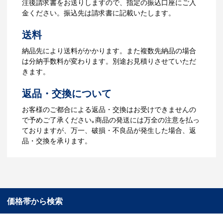
注後請求書をお送りしますので、指定の振込口座にご入
ータでご確認いただきます。
金ください。振込先は請求書に記載いたします。
4.納品
送料
【名入れをする場合】データのご入稿後
納品先により送料がかかります。また複数先納品の場合
３週間程度で納品となります。
は分納手数料が変わります。別途お見積りさせていただ
【名入れなしの場合】在庫がある場合、3
きます。
～5営業日程度で納品となります。
返品・交換について
ご利用ガイドをもっとみる
お客様のご都合による返品・交換はお受けできませんの
で予めご了承ください｡商品の発送には万全の注意を払っ
ておりますが、万一、破損・不良品が発生した場合、返
品・交換を承ります。
価格帯から検索