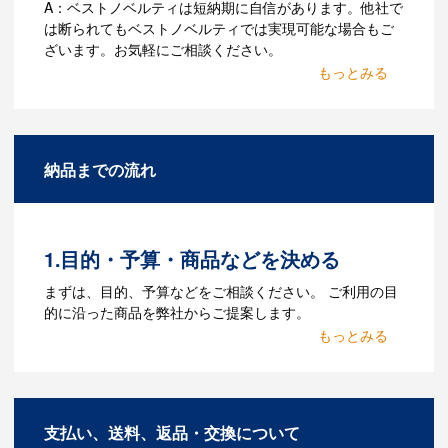
A：ベストノベルティは短納期に自信があります。他社で
は断られてもベストノベルティでは実現可能な場合もご
ざいます。お気軽にご相談ください。
Q：名入れするには何が必要
になりますか？
A：名入れのためのデータを作成する必要
納品までの流れ
があります。Adobe illustratorのaiファイ
ルをお持ちであれればそのまま入稿でき
る場合がございます。どのようなデータ
をお持ちなのかご連絡ください。
1.目的・予算・商品などを決める
Q：ウェブサイトに掲載され
まずは、目的、予算などをご相談ください。 ご利用の目
ていないオリジナルのノベル
的に沿った商品を弊社からご提案します。
ティを製作したいのですが可
2.仕様の決定・お見積
能ですか？
商品の色や名入れの色数・包装形態など
A：多数の協力会社があり、数多くの実績
詳細を決めます。仕様が決まった段階で
もございます。ご希望内容に合ったカス
支払い、送料、返品・交換について
お見積を弊社からお出しします。
タマイズが可能です。お気軽にご相談く