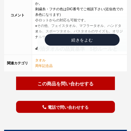
か。
刺繍糸・フチの色はDIC番号でご相談下さい(近似色での
糸色になります)
コメント
小ロットからの対応も可能です。
※その他、フェイスタオル、マフラータオル、ハンドタ
オル、スポーツタオル、バスタオルのサイズも。オリジ
ナルサイズも対応可能です。
今治タオルの品質基準 5秒ルールと
は？
タオル
関連カテゴリ
周年記念品
タオルを水に浮かべた時、5秒以内に沈み始めるかどう
か。
今治タオル最大の特徴でもある「吸水性」を保証するた
この商品を問い合わせする
めに、
今治市独自で設けた品質基準の一つです。この様な基準
を満たしたものだけが、
今治タオルのブランドマークを付けることが出来ます。
逆を言うと、どんなに今治市で作られたタオルでも、5
電話で問い合わせする
秒以内に沈み始めることが無ければ、
今治タオルではないという事になります。
この吸水性の証拠として、今治タオルは最初に洗濯をし
なくても満足に使用することが出来ます。