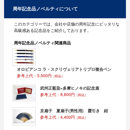
今治タオルの歴史
周年記念品ノベルティについて
その歴史はなんと約120年。
糸を撚る工場、糸を染める工場、タオルを織る工場等、
このカテゴリーでは、会社や店舗の周年記念にピッタリな
200近くもの工場が今治市には集まっており、まさにタ
高級感ある記念品をご紹介しております。
オルの聖地と祝っても過言ではないでしょう。
今では[made in今治]と呼ばれるほど海外からもその品質
周年記念品ノベルティ関連商品
が認められ、多くの方に愛されております。
今治タオルブランドロゴについて
今治ブランドマークは、
オロビアンコ ラ・スクリヴェリアトリプロ複合ペン
今治の恵まれた美しい自然、「太陽」「海」「空」
参考上代：5,500円
「水」をモチーフとして赤、青、白、の3色のカラーが
［税込］
使われています。
武州正藍染×多摩ヒノキの記念盾
今治謹製タオル
参考上代：8,800円
［税込］
例えば、卒業記念、結婚式の引き出物、周年記念の記念
品、ご挨拶回り用として、海外のお客様へのお土産とし
京扇子 夏扇子(男性用) 霞引き 紺
て…等ちょっとした贈り物に今治タオルのギフトセット
参考上代：4,400円
［税込］
はいかがでしょうか。
今治ブランドの誇るタオルは、喜んでいただけること間
違いなしのギフトです。