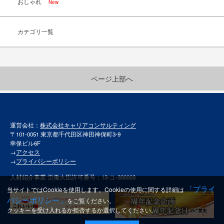
おしゃれ
New
カテゴリ一覧
ページ上部へ
運営会社：
株式会社キャリアコンサルティング
〒101-0051 東京都千代田区神田神保町3-9
幸保ビル6F
→
アクセス
→
プライバシーポリシー
人材紹介事業 労働大臣許可番号：13-ユ-300003
「プライ
当サイトではCookieを使用します。Cookieの使用に関する詳細は
バシーポリシー」
をご覧ください。
クッキーを受け入れるか拒否するか選択してください。