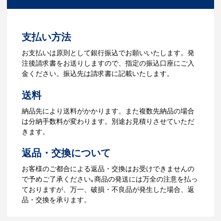
ださい。
3.発注・データ入稿
よくあるご質問をもっとみる
お見積書を元に、製作が決定しました
支払い方法
ら、ご注文書をお送りします。
【名入れをする場合】名入れに必要なデ
お支払いは原則として銀行振込でお願いいたします。発
ータをご入稿頂き、名入れイメージをデ
注後請求書をお送りしますので、指定の振込口座にご入
ータでご確認いただきます。
金ください。振込先は請求書に記載いたします。
4.納品
送料
【名入れをする場合】データのご入稿後
納品先により送料がかかります。また複数先納品の場合
３週間程度で納品となります。
は分納手数料が変わります。別途お見積りさせていただ
【名入れなしの場合】在庫がある場合、3
きます。
～5営業日程度で納品となります。
返品・交換について
ご利用ガイドをもっとみる
お客様のご都合による返品・交換はお受けできませんの
で予めご了承ください｡商品の発送には万全の注意を払っ
ておりますが、万一、破損・不良品が発生した場合、返
品・交換を承ります。