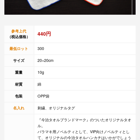
参考上代
440円
（税込価格）
最低ロット
300
サイズ
20×20cm
重量
10g
材質
綿
包装
OPP袋
名入れ
刺繍、オリジナルタグ
『今治タオルブランドマーク』のついたオリジナルタオ
ル。
バラマキ用ノベルティとして、VIP向けノベルティとし
て、オリジナルの今治タオルハンカチはいかがでしょう