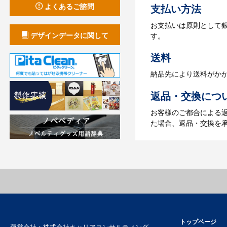
よくあるご諮問
支払い方法
4.納品
お支払いは原則として
【名入れをする場合】
デザインデータに関して
す。
【名入れなしの場合】在
送料
納品先により送料がか
返品・交換につ
お客様のご都合による
た場合、返品・交換を
トップページ
運営会社：
株式会社キャリアコンサルティング