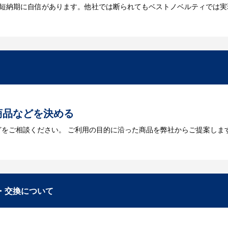
は短納期に自信があります。他社では断られてもベストノベルティでは実
には何が必要になりますか？
を作成する必要があります。Adobe illustratorのaiファイルを
をお持ちなのかご連絡ください。
トに掲載されていないオリジナルのノベルティを製
あり、数多くの実績もございます。ご希望内容に合ったカスタマイズが可
商品などを決める
どをご相談ください。 ご利用の目的に沿った商品を弊社からご提案しま
お見積
数・包装形態など詳細を決めます。仕様が決まった段階でお見積を弊社
入稿
・交換について
が決定しましたら、ご注文書をお送りします。
名入れに必要なデータをご入稿頂き、名入れイメージをデータでご確認