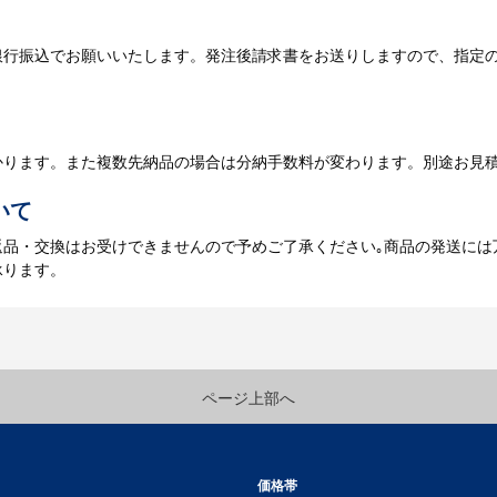
銀行振込でお願いいたします。発注後請求書をお送りしますので、指定
データのご入稿後３週間程度で納品となります。
庫がある場合、3～5営業日程度で納品となります。
かります。また複数先納品の場合は分納手数料が変わります。別途お見
いて
返品・交換はお受けできませんので予めご了承ください｡商品の発送には
承ります。
ページ上部へ
価格帯