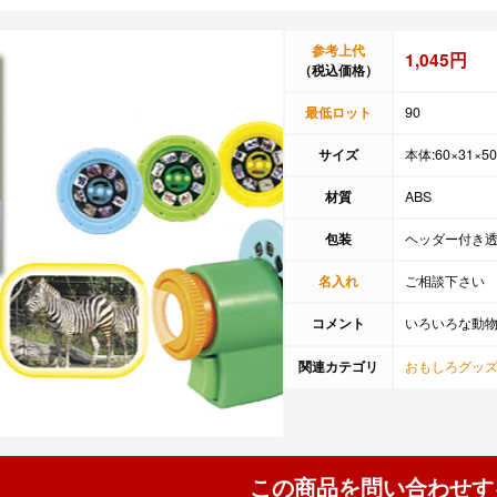
参考上代
1,045円
（税込価格）
最低ロット
90
サイズ
本体:60×31×
材質
ABS
包装
ヘッダー付き透明袋
名入れ
ご相談下さい
コメント
いろいろな動物
関連カテゴリ
おもしろグッ
この商品を問い合わせす