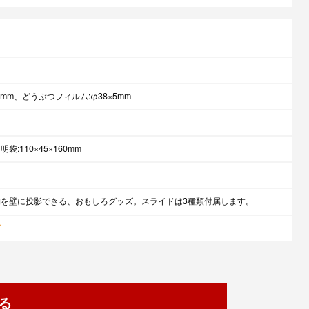
50mm、どうぶつフィルム:φ38×5mm
:110×45×160mm
を壁に投影できる、おもしろグッズ。スライドは3種類付属します。
ズ
る