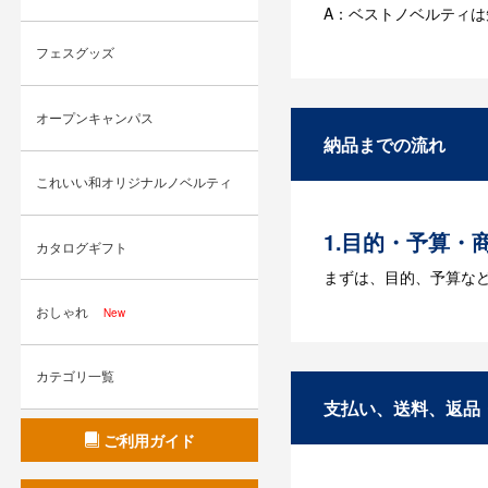
A：ベストノベルティ
フェスグッズ
Q：名入れする
A：名入れのためのデータ
オープンキャンパス
す。どのようなデータ
納品までの流れ
Q：ウェブサイ
これいい和オリジナルノベルティ
A：多数の協力会社が
1.目的・予算・
カタログギフト
まずは、目的、予算な
おしゃれ
New
2.仕様の決定・
商品の色や名入れの色
カテゴリ一覧
3.発注・データ
支払い、送料、返品
ご利用ガイド
お見積書を元に、製作
【名入れをする場合】