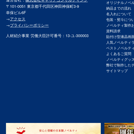
オリジナルノベ
〒101-0051 東京都千代田区神田神保町3-9
納品までの流れ
幸保ビル6F
名入れについて
→
アクセス
包装・熨斗につ
→
プライバシーポリシー
ノベルティ製作
資料請求
人材紹介事業 労働大臣許可番号：13-ユ-300003
貼付け型液晶画
人気ノベルティ
ベストノベルテ
よくあるご質問
ノベルティグッ
弊社で制作した
サイトマップ