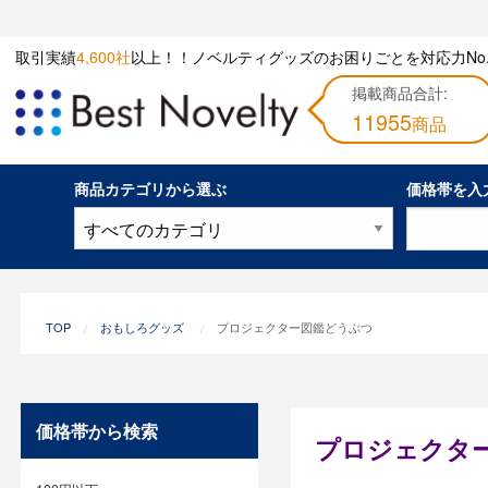
取引実績
4,600社
以上！！ノベルティグッズのお困りごとを対応力No.
掲載商品合計:
11955
商品
商品カテゴリから選ぶ
価格帯を入
TOP
おもしろグッズ
プロジェクター図鑑どうぶつ
価格帯から検索
プロジェクタ