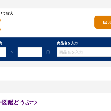
1で解決
力
商品名を入力
〜
円
ー図鑑どうぶつ