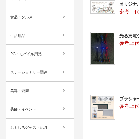
オリジナ
参考上
食品・グルメ
光る充電
生活用品
参考上代：
PC・モバイル用品
ステーショナリー関連
美容・健康
プラシャ
参考上代
装飾・イベント
おもしろグッズ・玩具