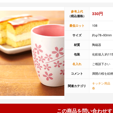
参考上代
330円
（税込価格）
最低ロット
108
サイズ
約φ78×93mm
材質
陶磁器
包装
化粧箱入:約115
名入れ
ご相談下さい
コメント
満開の桜を絵
キッチン用品
関連カテゴリ
春
この商品を問い合わせす