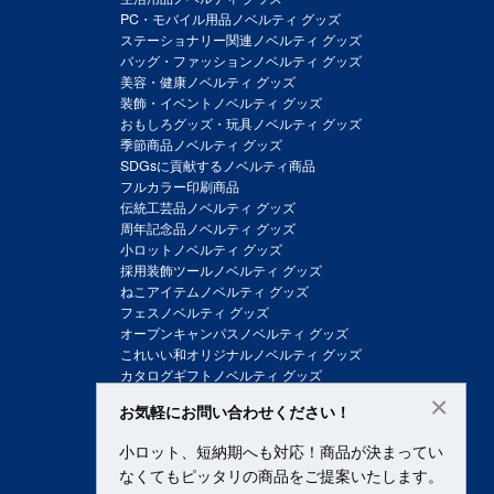
PC・モバイル用品ノベルティ グッズ
ステーショナリー関連ノベルティ グッズ
バッグ・ファッションノベルティ グッズ
美容・健康ノベルティ グッズ
装飾・イベントノベルティ グッズ
おもしろグッズ・玩具ノベルティ グッズ
季節商品ノベルティ グッズ
SDGsに貢献するノベルティ商品
フルカラー印刷商品
伝統工芸品ノベルティ グッズ
周年記念品ノベルティ グッズ
小ロットノベルティ グッズ
採用装飾ツールノベルティ グッズ
ねこアイテムノベルティ グッズ
フェスノベルティ グッズ
オープンキャンパスノベルティ グッズ
これいい和オリジナルノベルティ グッズ
カタログギフトノベルティ グッズ
×
お気軽にお問い合わせください！
小ロット、短納期へも対応！商品が決まってい
なくてもピッタリの商品をご提案いたします。