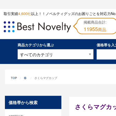
取引実績
4,600社
以上！！ノベルティグッズのお困りごとを対応力No.
掲載商品合計:
11955
商品
商品カテゴリから選ぶ
価格帯を入
TOP
春
さくらマグカップ
価格帯から検索
さくらマグカ