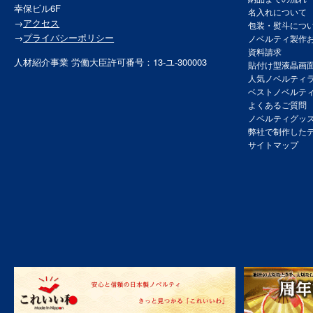
幸保ビル6F
名入れについて
→
アクセス
包装・熨斗につ
→
プライバシーポリシー
ノベルティ製作
資料請求
人材紹介事業 労働大臣許可番号：13-ユ-300003
貼付け型液晶画
人気ノベルティ
ベストノベルテ
よくあるご質問
ノベルティグッ
弊社で制作した
サイトマップ