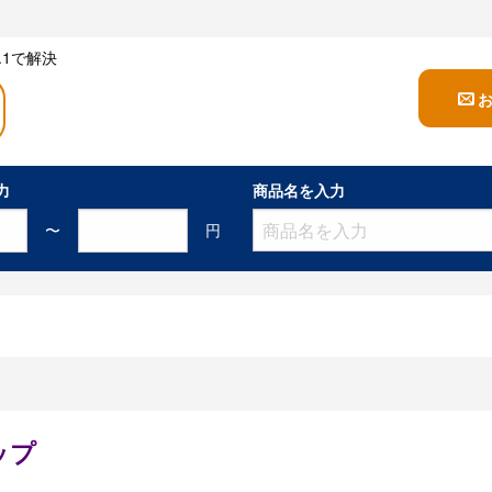
1で解決
力
商品名を入力
〜
円
ップ