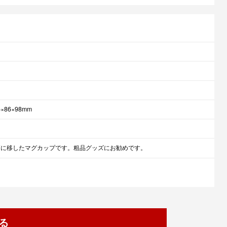
×86×98mm
柄に移したマグカップです。粗品グッズにお勧めです。
る