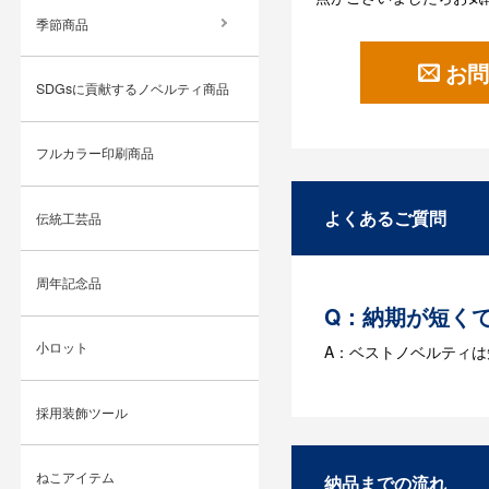
季節商品
お問
SDGsに貢献するノベルティ商品
フルカラー印刷商品
よくあるご質問
伝統工芸品
周年記念品
Q：納期が短く
小ロット
A：ベストノベルティ
Q：名入れする
採用装飾ツール
A：名入れのためのデータ
す。どのようなデータ
ねこアイテム
納品までの流れ