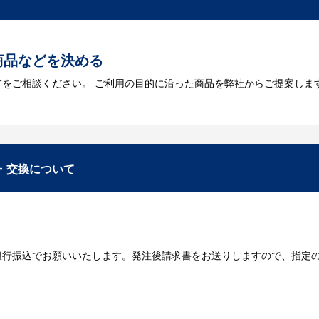
トに掲載されていないオリジナルのノベルティを製
あり、数多くの実績もございます。ご希望内容に合ったカスタマイズが可
商品などを決める
どをご相談ください。 ご利用の目的に沿った商品を弊社からご提案しま
お見積
数・包装形態など詳細を決めます。仕様が決まった段階でお見積を弊社
入稿
・交換について
が決定しましたら、ご注文書をお送りします。
名入れに必要なデータをご入稿頂き、名入れイメージをデータでご確認
銀行振込でお願いいたします。発注後請求書をお送りしますので、指定
データのご入稿後３週間程度で納品となります。
庫がある場合、3～5営業日程度で納品となります。