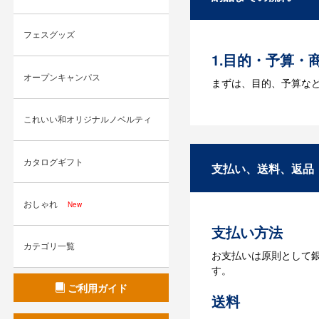
Q：ウェブサイ
A：多数の協力会社が
フェスグッズ
1.目的・予算・
オープンキャンパス
まずは、目的、予算な
2.仕様の決定・
これいい和オリジナルノベルティ
商品の色や名入れの色
カタログギフト
3.発注・データ
支払い、送料、返品
お見積書を元に、製作
おしゃれ
【名入れをする場合】
New
支払い方法
4.納品
カテゴリ一覧
お支払いは原則として
【名入れをする場合】
す。
【名入れなしの場合】在
ご利用ガイド
送料