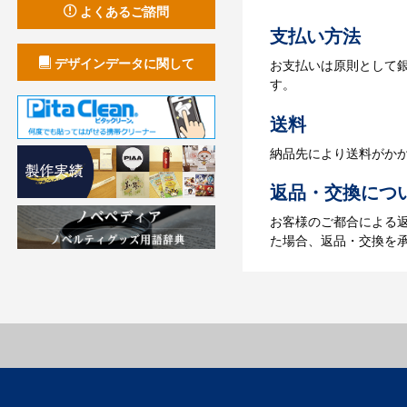
【名入れをする場合】
よくあるご諮問
支払い方法
4.納品
デザインデータに関して
お支払いは原則として
【名入れをする場合】
す。
【名入れなしの場合】在
送料
納品先により送料がか
返品・交換につ
お客様のご都合による
た場合、返品・交換を