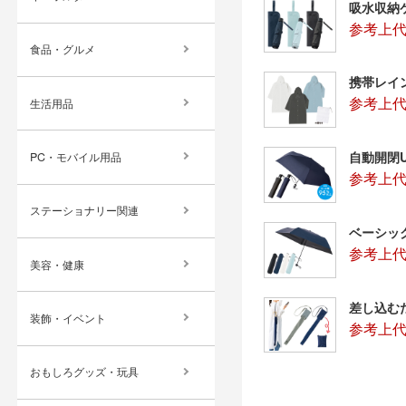
吸水収納
参考上代：
食品・グルメ
携帯レイ
参考上代：
生活用品
自動開閉
PC・モバイル用品
参考上代：
ステーショナリー関連
ベーシッ
参考上代：
美容・健康
差し込む
装飾・イベント
参考上代
おもしろグッズ・玩具