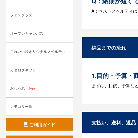
Q：納期が短く
A：ベストノベルティ
フェスグッズ
Q：名入れする
オープンキャンパス
A：名入れのためのデータ
す。どのようなデータ
納品までの流れ
これいい和オリジナルノベルティ
Q：ウェブサイ
A：多数の協力会社が
カタログギフト
1.目的・予算・
まずは、目的、予算な
おしゃれ
New
2.仕様の決定・
カテゴリ一覧
商品の色や名入れの色
3.発注・データ
支払い、送料、返品
ご利用ガイド
お見積書を元に、製作