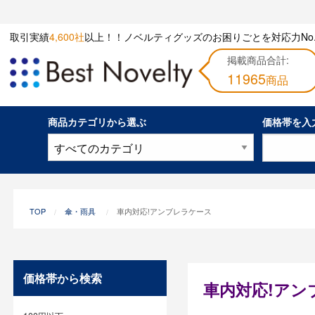
取引実績
4,600社
以上！！ノベルティグッズのお困りごとを対応力No.
掲載商品合計:
11965
商品
商品カテゴリから選ぶ
価格帯を入
TOP
傘・雨具
車内対応!アンブレラケース
価格帯から検索
車内対応!アン