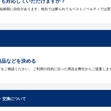
ても対応していただけますか？
は短納期に自信があります。他社では断られてもベストノベルティでは実
には何が必要になりますか？
を作成する必要があります。Adobe illustratorのaiファイルを
をお持ちなのかご連絡ください。
トに掲載されていないオリジナルのノベルティを製
あり、数多くの実績もございます。ご希望内容に合ったカスタマイズが可
商品などを決める
どをご相談ください。 ご利用の目的に沿った商品を弊社からご提案しま
お見積
数・包装形態など詳細を決めます。仕様が決まった段階でお見積を弊社
入稿
・交換について
が決定しましたら、ご注文書をお送りします。