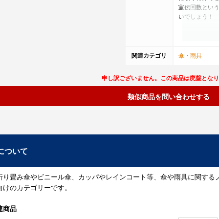
宣伝回数とい
いでしょう！
傘立て雑
関連カテゴリ
傘・雨具
世の中で販売
義されている
申し訳ございません。この商品は廃盤となり
日本衣装分類定
類似商品を問い合わせする
で収納・保管
そんな定義が
また、「立て
とも定義され
うむむ、そう
について
か・・・
ここまで読ん
折り畳み傘やビニール傘、カッパやレインコート等、傘や雨具に関する
その他にも、
向けのカテゴリーです。
り付けられて
おお！！という
連商品
わけですね！