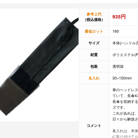
参考上代
935円
（税込価格）
最低ロット
160
サイズ
本体(ハンドル含ま
材質
ポリエステル(P
包装
透明袋
名入れ
30×150mm
車のヘッドレ
ていて、長傘4
長傘を収納す
ズです。
これがあれば
日々から解放
コメント
名入れは、本体
に取り付けても