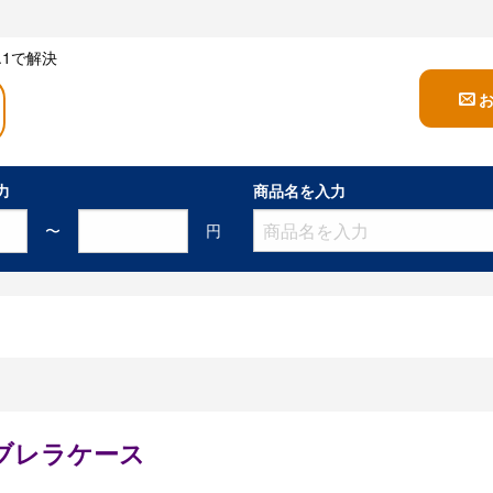
1で解決
力
商品名を入力
〜
円
ブレラケース