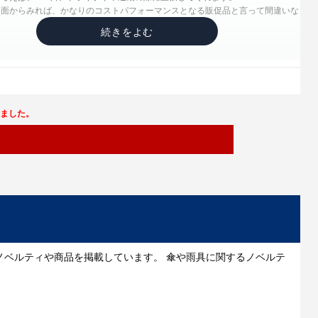
う面からみれば、かなりのコストパフォーマンスとなる販促品と言って間違いな
学
されている商品は、それぞれ様々なカテゴリーに分類され、そこでしっかりと定
ようです。
ました。
義カード（平成19年4月1日施行版）によると、傘立ては「傘や杖を立てた状態
するもの」と定義されています。
あるのか！！と感じた方は、明日の話の小ネタとしてご使用ください。
た状態でなくても、傘の使用後または一時的に収納・保管するものなども含む」
ています。
なると吸水性の傘カバーとかも、定義上は傘立てに分類されるのでしょう
で気になってしまった方は、是非ご自分で調べてみてください。
ノベルティや商品を掲載しています。 傘や雨具に関するノベルテ
傘をひとまとめにして上から入れる形で自立するタイプを「筒形」、壁などに取
おり、固定して使用するタイプを「取付型」として定義しています。
事は、今回ご紹介している「車内対応!アンブレラケース」は「取付型」になる