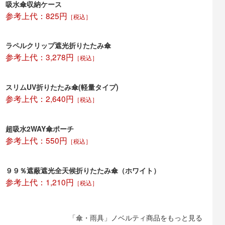
吸水傘収納ケース
ンブレラケース」は使ってもらえれば宣伝効果を見込めるグッズになります。
参考上代：825円
［税込］
ださい。
ラペルクリップ遮光折りたたみ傘
参考上代：3,278円
［税込］
スリムUV折りたたみ傘(軽量タイプ)
参考上代：2,640円
［税込］
超吸水2WAY傘ポーチ
参考上代：550円
［税込］
９９％遮蔽遮光全天候折りたたみ傘（ホワイト）
参考上代：1,210円
［税込］
「傘・雨具」ノベルティ商品をもっと見る