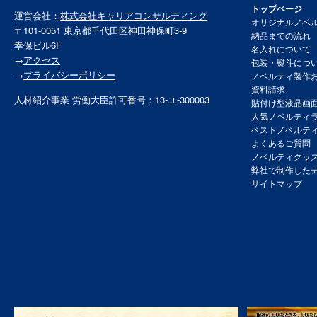
トップページ
運営会社：
株式会社キャリアコンサルティング
オリジナルノベ
〒101-0051 東京都千代田区神田神保町3-9
納品までの流れ
幸保ビル6F
名入れについて
→
アクセス
包装・熨斗につ
→
プライバシーポリシー
ノベルティ製作
資料請求
人材紹介事業 労働大臣許可番号：13-ユ-300003
貼付け型液晶画
人気ノベルティ
ベストノベルテ
よくあるご質問
ノベルティグッ
弊社で制作した
サイトマップ