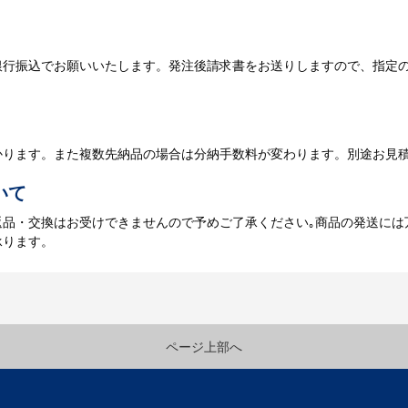
名入れに必要なデータをご入稿頂き、名入れイメージをデータでご確認
銀行振込でお願いいたします。発注後請求書をお送りしますので、指定
データのご入稿後３週間程度で納品となります。
庫がある場合、3～5営業日程度で納品となります。
かります。また複数先納品の場合は分納手数料が変わります。別途お見
いて
返品・交換はお受けできませんので予めご了承ください｡商品の発送には
承ります。
ページ上部へ