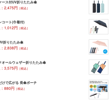
ケース付UV折りたたみ傘
「車内対応!ア
2,475円
［税込］
是非ご検討く
ンコート(巾着付)
1,012円
［税込］
UV折りたたみ傘
2,838円
［税込］
クオールウェザー折りたたみ傘
3,575円
［税込］
だけで広がる 長傘ポーチ
：880円
［税込］