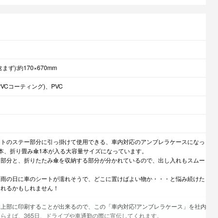
ず):約170×670mm
VCコーティング)、PVC
ストのステー部分に引っ掛けて使用できる、車内対応のアンブレラケースになっ
本、折り畳み傘1本が入る大容量サイズになっています。
る部分と、折りたたみ傘を収納する部分が分かれているので、出し入れもスムー
、雨の日に車のシートが濡れそうで、どこに置けばよい物か・・・と悩み続けた
されるかもしれません！
上部に印刷することが出来るので、この「車内対応!アンブレラケース」を社内
らえば、365日、ドライブや車通勤の際に宣伝してくれます。