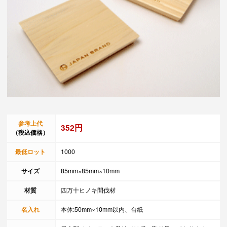
参考上代
352円
（税込価格）
最低ロット
1000
サイズ
85mm×85mm×10mm
材質
四万十ヒノキ間伐材
名入れ
本体:50mm×10mm以内、台紙