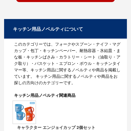
す。
しっかりとした厚みがあり、斜めにカットした側面もオ
シャレで、高級感があるのもこちらの商品のポイントで
す。
耐久性もあり、一度使い始めると、長い間使っていただ
けます。
キッチン用品ノベルティについて
名入れは、焼き印とシルク印刷が可能で、台紙をオリジ
ナルで作成することも出来るので、オリジナリティの高
このカテゴリーでは、フォークやスプーン・ナイフ・マグ
いグッズを作ることが出来ます。
カップ・包丁・キッチンペーパー、耐熱容器・氷結皿・ま
な板・キッチンばさみ・カラトリー・シート（油取り・ア
また、商品が良いというだけでなく、環境にも優しいの
ク取り）・バスケット・エプロン・ボウル・キッチンタイ
で、こちらのノベルティを作ることでCSR活動の一環と
して企業PRをすることが出来ます。
マー等、キッチン用品に関するノベルティや商品を掲載し
ています。 キッチン用品に関するノベルティや商品をお
探しの方向けのカテゴリーです。
アピールポイント
キッチン用品ノベルティ関連商品
1、 間伐材活用を通して森林保全に貢献
間伐とは、森林の成長過程で密集化する立木を間引く過
程です。
間伐が進み整備がされた森林には光が射し込み、生物多
様性も保全される為、木材を活用することは、森が豊か
になる事に繋がり、林業や地域の活性化に繋がります。
キャラクター エンジョイカップ 2個セット
2、 Made in Japan加工のクオリティ