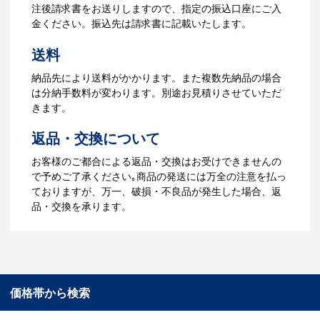
ータをご入稿頂き、名入れイメージをデ
注後請求書をお送りしますので、指定の振込口座にご入
ータでご確認いただきます。
金ください。振込先は請求書に記載いたします。
4.納品
送料
【名入れをする場合】データのご入稿後
納品先により送料がかかります。また複数先納品の場合
３週間程度で納品となります。
は分納手数料が変わります。別途お見積りさせていただ
【名入れなしの場合】在庫がある場合、3
きます。
～5営業日程度で納品となります。
返品・交換について
ご利用ガイドをもっとみる
お客様のご都合による返品・交換はお受けできませんの
で予めご了承ください｡商品の発送には万全の注意を払っ
ておりますが、万一、破損・不良品が発生した場合、返
品・交換を承ります。
価格帯から検索