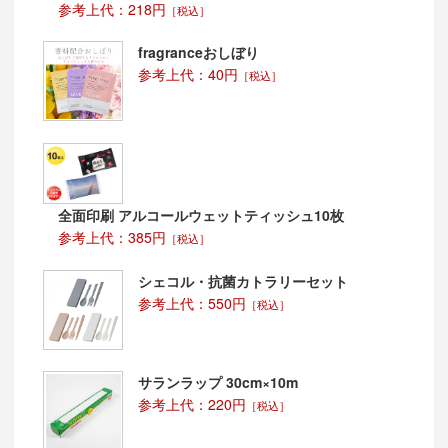
参考上代：218円
すべて国内加工～国内セットで対応しております。これ
［税込］
により、柔軟な納期対応・品質管理・急な要望対応が可
能であり、また、made in JAPAN という付加価値をご
fragranceおしぼり
提供できます。
参考上代：40円
［税込］
ヒノキの他にも杉コースターもあるので、是非お問い合
わせください。
全面印刷 アルコールウェットティッシュ10枚
参考上代：385円
［税込］
シェコル・抗菌カトラリーセット
参考上代：550円
［税込］
サランラップ 30cm×10m
参考上代：220円
［税込］