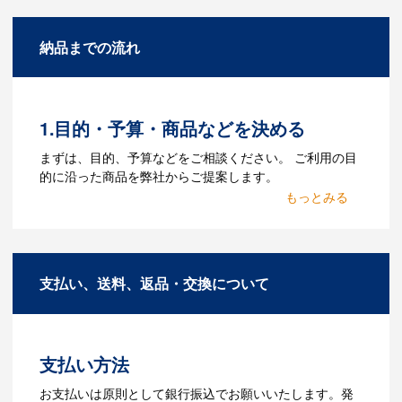
になりますか？
A：名入れのためのデータを作成する必要
納品までの流れ
があります。Adobe illustratorのaiファイ
ルをお持ちであれればそのまま入稿でき
る場合がございます。どのようなデータ
をお持ちなのかご連絡ください。
1.目的・予算・商品などを決める
Q：ウェブサイトに掲載され
まずは、目的、予算などをご相談ください。 ご利用の目
ていないオリジナルのノベル
的に沿った商品を弊社からご提案します。
ティを製作したいのですが可
2.仕様の決定・お見積
能ですか？
商品の色や名入れの色数・包装形態など
A：多数の協力会社があり、数多くの実績
詳細を決めます。仕様が決まった段階で
もございます。ご希望内容に合ったカス
支払い、送料、返品・交換について
お見積を弊社からお出しします。
タマイズが可能です。お気軽にご相談く
ださい。
3.発注・データ入稿
よくあるご質問をもっとみる
お見積書を元に、製作が決定しました
支払い方法
ら、ご注文書をお送りします。
【名入れをする場合】名入れに必要なデ
お支払いは原則として銀行振込でお願いいたします。発