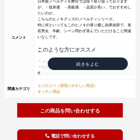
日本製ノベルティを弊社では様々取り扱っております
が、・低単価 ・高級感 ・品質が良い、でおすすめし
たいのが、
こちらのヒノキグッズのノベルティシリーズ。
特に何といってもこのヒノキの香り癒し効果抜群で、老
若男女、年齢、シーン問わず喜んでいただけること間違
いなしです。
コメント
このような方にオススメ
「メイドインジャパンのノベルティを作りたい」
「海外の人に喜ばれるような、日本らしいノベルティを
作りたい」
「捨てられないノベルティを作りたい」
「高級感は出したいけれど、あまり予算はかけられな
エコロジー（環境にやさしい商品）
関連カテゴリ
い」
キッチン用品
「嵩張らない、でも配った時の満足感、もらった感は与
えたい」等々、
ノベルティをご検討される際は、様々なご要望をいただ
この商品を問い合わせする
きますが、その様なお客様に是非ご案内したいのが、こ
ちらのヒノキグッズシリーズです。
高知県の四万十ヒノキを使ったシンプルなコースターで
す。ヒノキの香りが良く、仕事中の疲れも癒してくれま
電話で問い合わせする