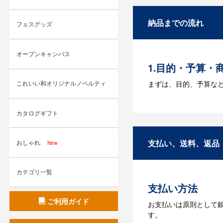
A：名入れのためのデータ
す。どのようなデータ
納品までの流れ
フェスグッズ
Q：ウェブサイ
A：多数の協力会社が
オープンキャンパス
1.目的・予算・
まずは、目的、予算な
これいい和オリジナルノベルティ
2.仕様の決定・
カタログギフト
商品の色や名入れの色
3.発注・データ
支払い、送料、返品
おしゃれ
New
お見積書を元に、製作
【名入れをする場合】
カテゴリ一覧
支払い方法
4.納品
ご利用ガイド
お支払いは原則として
【名入れをする場合】
す。
【名入れなしの場合】在