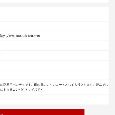
から裾迄)1000×巾1200mm
T
時の防寒用ポンチョです。雨の日のレインコートとしても役立ちます。畳んでし
トにも入るコンパクトサイズです。