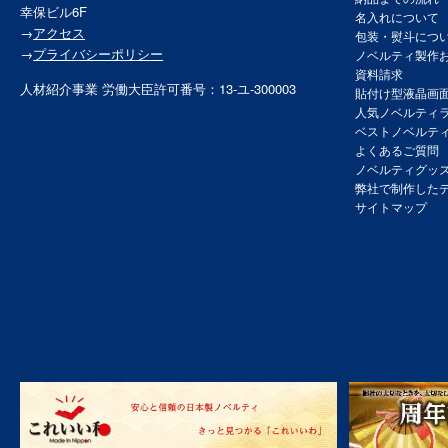
幸保ビル6F
名入れについて
→
アクセス
包装・熨斗につ
→
プライバシーポリシー
ノベルティ製作
資料請求
人材紹介事業 労働大臣許可番号：13-ユ-300003
貼付け型液晶画
人気ノベルティ
ベストノベルテ
よくあるご質問
ノベルティグッ
弊社で制作した
サイトマップ