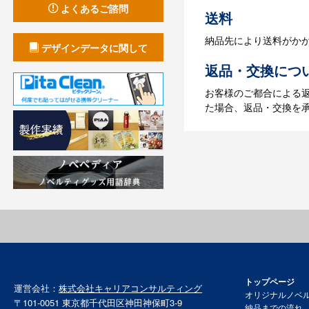
よくあるご諮問
送料
納品先により送料がか
デザインデータに関して
返品・交換につ
お客様のご都合による
た場合、返品・交換を
トップページ
運営会社：
株式会社キャリアコンサルティング
オリジナルノベ
〒101-0051 東京都千代田区神田神保町3-9
納品までの流れ