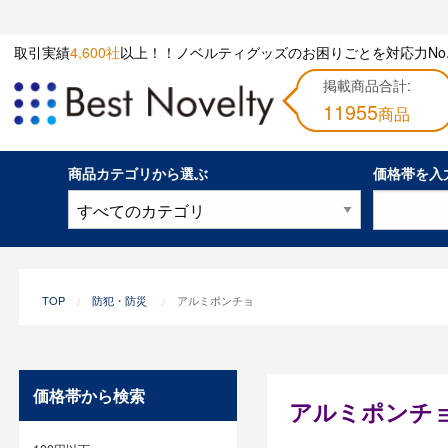
取引実績
4,600社
以上！！ノベルティグッズのお困りごとを対応力No.
掲載商品合計:
11955
商品
商品カテゴリから選ぶ
価格帯を入
TOP
防犯・防災
アルミポンチョ
価格帯から検索
アルミポンチ