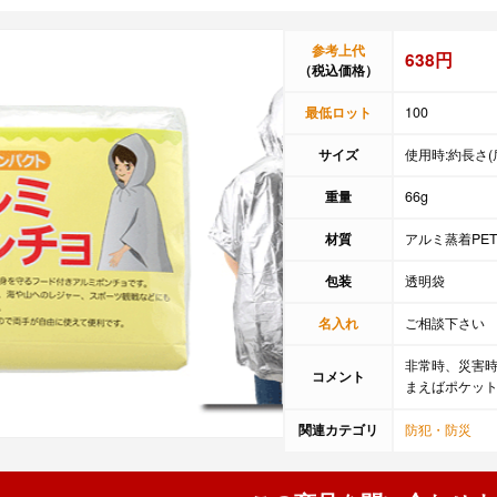
参考上代
638円
（税込価格）
最低ロット
100
サイズ
使用時:約長さ(肩
重量
66g
材質
アルミ蒸着PE
包装
透明袋
名入れ
ご相談下さい
非常時、災害
コメント
まえばポケッ
関連カテゴリ
防犯・防災