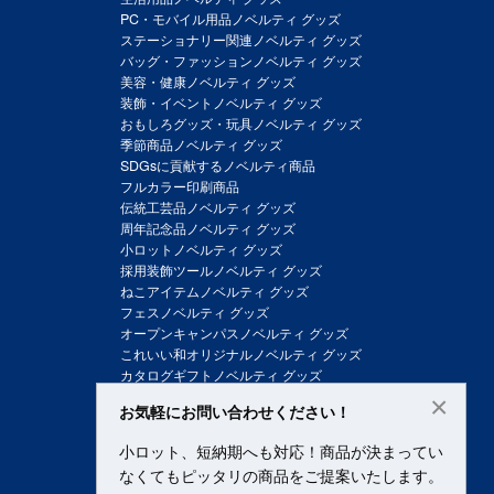
PC・モバイル用品ノベルティ グッズ
ステーショナリー関連ノベルティ グッズ
バッグ・ファッションノベルティ グッズ
美容・健康ノベルティ グッズ
装飾・イベントノベルティ グッズ
おもしろグッズ・玩具ノベルティ グッズ
季節商品ノベルティ グッズ
SDGsに貢献するノベルティ商品
フルカラー印刷商品
伝統工芸品ノベルティ グッズ
周年記念品ノベルティ グッズ
小ロットノベルティ グッズ
採用装飾ツールノベルティ グッズ
ねこアイテムノベルティ グッズ
フェスノベルティ グッズ
オープンキャンパスノベルティ グッズ
これいい和オリジナルノベルティ グッズ
カタログギフトノベルティ グッズ
×
お気軽にお問い合わせください！
小ロット、短納期へも対応！商品が決まってい
なくてもピッタリの商品をご提案いたします。