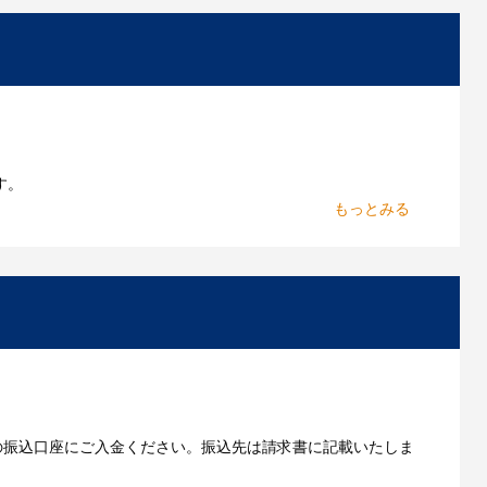
お持ちであれればそのまま入稿できる場合がございま
作したいのですが可能ですか？
能です。お気軽にご相談ください。
よくあるご質問をもっとみる
す。
からお出しします。
いただきます。
の振込口座にご入金ください。振込先は請求書に記載いたしま