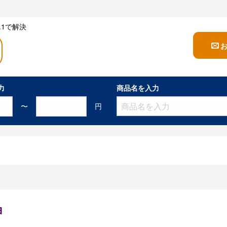
1で解決
力
商品名を入力
〜
円
ョ