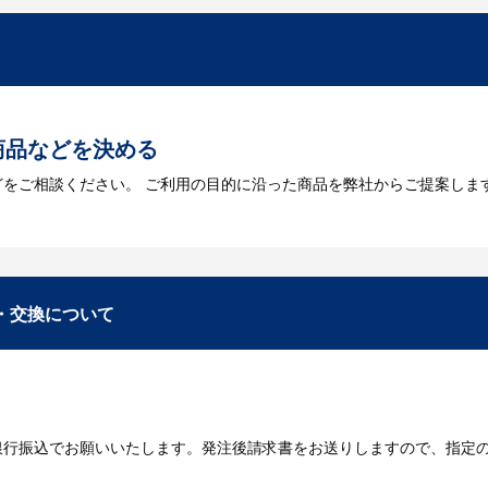
を作成する必要があります。Adobe illustratorのaiファイルを
をお持ちなのかご連絡ください。
トに掲載されていないオリジナルのノベルティを製
あり、数多くの実績もございます。ご希望内容に合ったカスタマイズが可
商品などを決める
どをご相談ください。 ご利用の目的に沿った商品を弊社からご提案しま
お見積
数・包装形態など詳細を決めます。仕様が決まった段階でお見積を弊社
入稿
・交換について
が決定しましたら、ご注文書をお送りします。
名入れに必要なデータをご入稿頂き、名入れイメージをデータでご確認
銀行振込でお願いいたします。発注後請求書をお送りしますので、指定
データのご入稿後３週間程度で納品となります。
庫がある場合、3～5営業日程度で納品となります。