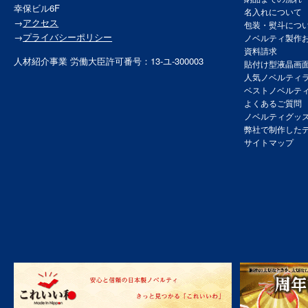
幸保ビル6F
名入れについて
→
アクセス
包装・熨斗につ
→
プライバシーポリシー
ノベルティ製作
資料請求
人材紹介事業 労働大臣許可番号：13-ユ-300003
貼付け型液晶画
人気ノベルティ
ベストノベルテ
よくあるご質問
ノベルティグッ
弊社で制作した
サイトマップ