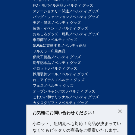
PC・モバイル用品ノベルティ グッズ
ステーショナリー関連ノベルティ グッズ
バッグ・ファッションノベルティ グッズ
美容・健康ノベルティ グッズ
装飾・イベントノベルティ グッズ
おもしろグッズ・玩具ノベルティ グッズ
季節商品ノベルティ グッズ
SDGsに貢献するノベルティ商品
フルカラー印刷商品
伝統工芸品ノベルティ グッズ
周年記念品ノベルティ グッズ
小ロットノベルティ グッズ
採用装飾ツールノベルティ グッズ
ねこアイテムノベルティ グッズ
フェスノベルティ グッズ
オープンキャンパスノベルティ グッズ
これいい和オリジナルノベルティ グッズ
カタログギフトノベルティ グッズ
×
お気軽にお問い合わせください！
小ロット、短納期へも対応！商品が決まってい
なくてもピッタリの商品をご提案いたします。