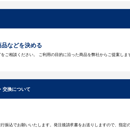
を作成する必要があります。Adobe illustratorのaiファイルを
をお持ちなのかご連絡ください。
トに掲載されていないオリジナルのノベルティを製
あり、数多くの実績もございます。ご希望内容に合ったカスタマイズが可
商品などを決める
どをご相談ください。 ご利用の目的に沿った商品を弊社からご提案しま
お見積
数・包装形態など詳細を決めます。仕様が決まった段階でお見積を弊社
入稿
・交換について
が決定しましたら、ご注文書をお送りします。
名入れに必要なデータをご入稿頂き、名入れイメージをデータでご確認
銀行振込でお願いいたします。発注後請求書をお送りしますので、指定
データのご入稿後３週間程度で納品となります。