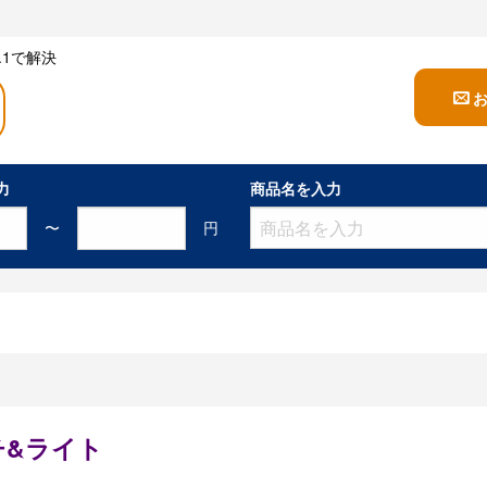
1で解決
力
商品名を入力
〜
円
チ&ライト