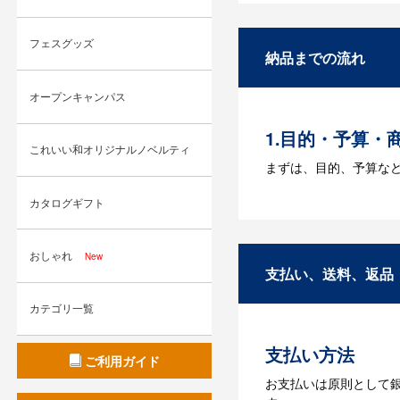
A：名入れのためのデータ
す。どのようなデータ
フェスグッズ
納品までの流れ
Q：ウェブサイ
オープンキャンパス
A：多数の協力会社が
1.目的・予算・
これいい和オリジナルノベルティ
まずは、目的、予算な
2.仕様の決定・
カタログギフト
商品の色や名入れの色
おしゃれ
New
3.発注・データ
支払い、送料、返品
お見積書を元に、製作
カテゴリ一覧
【名入れをする場合】
支払い方法
4.納品
ご利用ガイド
お支払いは原則として
【名入れをする場合】