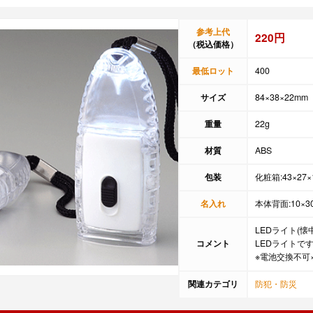
参考上代
220円
（税込価格）
最低ロット
400
サイズ
84×38×22mm
重量
22g
材質
ABS
包装
化粧箱:43×27×
名入れ
本体背面:10×3
LEDライト(
コメント
LEDライトで
※電池交換不可
関連カテゴリ
防犯・防災