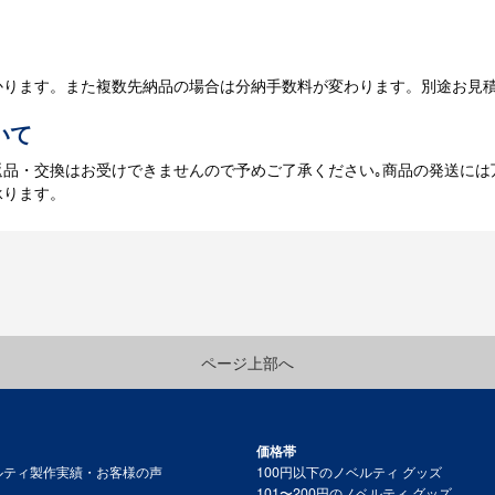
庫がある場合、3～5営業日程度で納品となります。
かります。また複数先納品の場合は分納手数料が変わります。別途お見
いて
返品・交換はお受けできませんので予めご了承ください｡商品の発送には
承ります。
ページ上部へ
価格帯
ルティ製作実績・お客様の声
100円以下のノベルティ グッズ
101〜200円のノベルティ グッズ