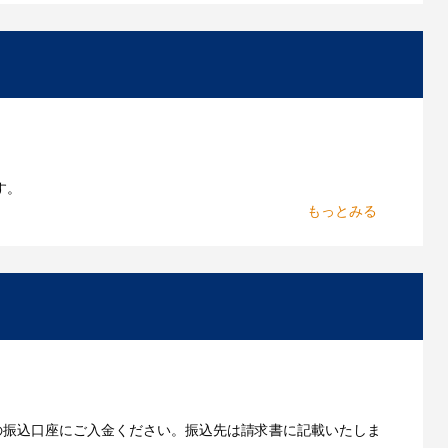
お持ちであれればそのまま入稿できる場合がございま
作したいのですが可能ですか？
能です。お気軽にご相談ください。
よくあるご質問をもっとみる
す。
からお出しします。
いただきます。
の振込口座にご入金ください。振込先は請求書に記載いたしま