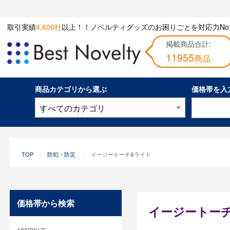
取引実績
4,600社
以上！！ノベルティグッズのお困りごとを対応力No.
掲載商品合計:
11955
商品
商品カテゴリから選ぶ
価格帯を入
TOP
防犯・防災
イージートーチ&ライト
価格帯から検索
イージートー