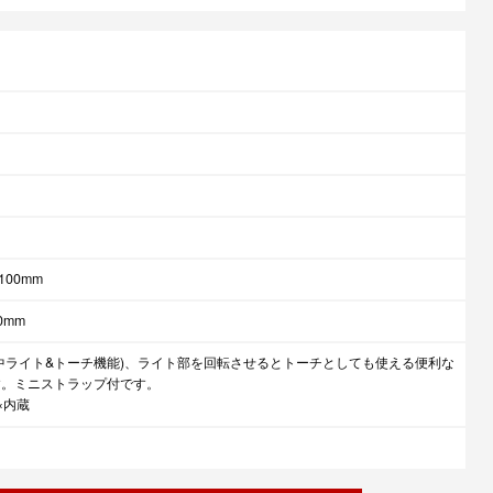
100mm
0mm
懐中ライト&トーチ機能)、ライト部を回転させるとトーチとしても使える便利な
す。ミニストラップ付です。
×内蔵