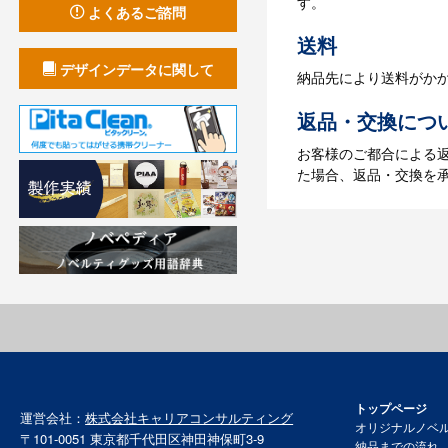
す。
【名入れなしの場合】在
よくあるご諮問
送料
デザインデータに関して
納品先により送料がか
返品・交換につ
お客様のご都合による
た場合、返品・交換を
トップページ
運営会社：
株式会社キャリアコンサルティング
オリジナルノベ
〒101-0051 東京都千代田区神田神保町3-9
納品までの流れ