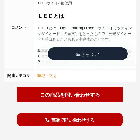
※LEDライト3個使用
ＬＥＤとは
コメント
ＬＥＤとは、Light Emitting Diode（ライトイミッティン
グダイオード）の頭文字をとったもので、発光ダイオー
ドと呼ばれることもある半導体のことです。
基本的な原理は20世紀初頭に発見されているとされてお
りますが、現在のような技術が確立されたのは、1960年
代とされています。
最初に赤色ＬＥＤ、1970年代に黄色ＬＥＤ、90年代に
は青色ＬＥＤと緑色ＬＥＤが日本のメーカーによって開
関連カテゴリ
防犯・防災
発されました。
特徴は、今まで光源の代表だった白熱電球や蛍光灯と比
べ、寿命が長いことです。
この商品を問い合わせする
（寿命は蛍光灯の4倍である約40,000時間と言われてい
ます）
ＬＥＤは現在、信号機やイルミネーション、大型ビジョ
ン、室内外の照明や、車のヘッドライト等様々な用途に
使用されています。
電話で問い合わせする
紫外線も出さないため、虫を寄せ付けることなく街灯に
も利用されることが多くなってきました。
ＬＥＤの存在は、ノベルティとしても多く使われるよう