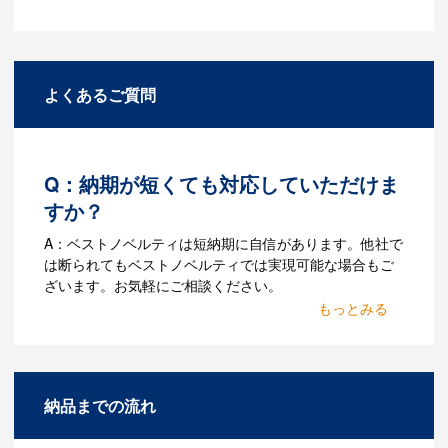
よくあるご質問
Q：納期が短くても対応していただけま
すか？
A：ベストノベルティは短納期に自信があります。他社で
は断られてもベストノベルティでは実現可能な場合もご
ざいます。お気軽にご相談ください。
Q：名入れするには何が必要
になりますか？
A：名入れのためのデータを作成する必要
納品までの流れ
があります。Adobe illustratorのaiファイ
ルをお持ちであれればそのまま入稿でき