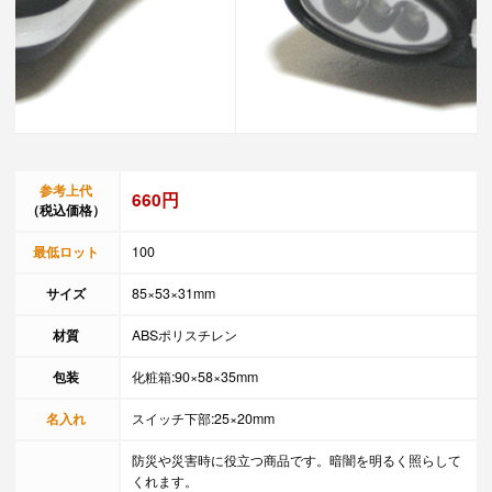
参考上代
660円
（税込価格）
最低ロット
100
サイズ
85×53×31mm
材質
ABSポリスチレン
包装
化粧箱:90×58×35mm
名入れ
スイッチ下部:25×20mm
防災や災害時に役立つ商品です。暗闇を明るく照らして
くれます。