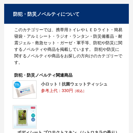
になってきております。
ＬＥＤのメリット
防犯・防災ノベルティについて
ＬＥＤは電気を直接光に変えるので、エネルギーの変換
効率がとても良く、白熱電球に比べ、電気代がかかりま
このカテゴリーでは、携帯用トイレやＬＥＤライト・簡易
せん。
寝袋・アルミシート・ラジオ・ランタン・防災備蓄品・耐
また、白熱電球と比べ、電気を直接光に変える為、発熱
震ジェル・救急セット・ガーゼ・軍手等、防犯や防災に関
量は少なくなります。
するノベルティや商品を掲載しています。 防犯や防災に
退色しにくく、熱を持ちにくいため、美術館、アパレル
関するノベルティや商品をお探しの方向けのカテゴリーで
ショップの店頭、スーパー・コンビニ等の食料品等にも
利用されるケースが多くあります。
す。
二酸化炭素の排出量も少なくなり、水銀も使われていな
いため、環境へに優しい商品となっています。
防犯・防災ノベルティ関連商品
現在では、赤・緑・青の光の三原色に発光出来るように
なり、フルカラーのディスプレイや様々な分野で利用さ
小ロット！抗菌ウェットティッシュ
れるようになったと言われています。
参考上代：330円
［税込］
2011年3月11日に起きた東日本大震災の影響で、節電意
識が国内に高まり、ＬＥＤ照明・ＬＥＤ関係のノベルテ
ィへの関心が高まっています。
人気のＬＥＤ商品をノベルティとしてご検討されてみて
はいかがでしょうか。
※電池が入っているノベルティ商品に関しては、テスト
電池となっているため、予めご了承ください。
ボディシート プロテクトスキン （シトロネラの香り）