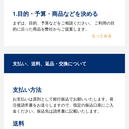
る場合がございます。どのようなデータ
をお持ちなのかご連絡ください。
1.目的・予算・商品などを決める
Q：ウェブサイトに掲載され
まずは、目的、予算などをご相談ください。 ご利用の目
ていないオリジナルのノベル
的に沿った商品を弊社からご提案します。
ティを製作したいのですが可
2.仕様の決定・お見積
能ですか？
商品の色や名入れの色数・包装形態など
A：多数の協力会社があり、数多くの実績
詳細を決めます。仕様が決まった段階で
もございます。ご希望内容に合ったカス
支払い、送料、返品・交換について
お見積を弊社からお出しします。
タマイズが可能です。お気軽にご相談く
ださい。
3.発注・データ入稿
よくあるご質問をもっとみる
お見積書を元に、製作が決定しました
支払い方法
ら、ご注文書をお送りします。
【名入れをする場合】名入れに必要なデ
お支払いは原則として銀行振込でお願いいたします。発
ータをご入稿頂き、名入れイメージをデ
注後請求書をお送りしますので、指定の振込口座にご入
ータでご確認いただきます。
金ください。振込先は請求書に記載いたします。
4.納品
送料