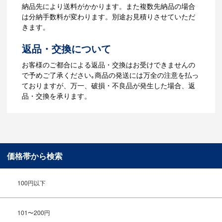
【名入れをする場合】データのご入稿後
納品先により送料がかかります。また複数先納品の場合
３週間程度で納品となります。
は分納手数料が変わります。別途お見積りさせていただ
【名入れなしの場合】在庫がある場合、3
きます。
～5営業日程度で納品となります。
返品・交換について
ご利用ガイドをもっとみる
お客様のご都合による返品・交換はお受けできませんの
で予めご了承ください｡商品の発送には万全の注意を払っ
ておりますが、万一、破損・不良品が発生した場合、返
品・交換を承ります。
価格帯から検索
100円以下
101〜200円