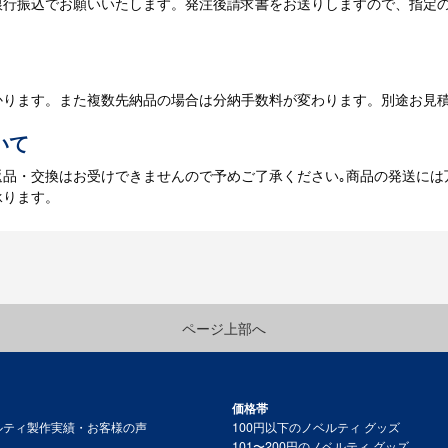
銀行振込でお願いいたします。発注後請求書をお送りしますので、指定
データのご入稿後３週間程度で納品となります。
庫がある場合、3～5営業日程度で納品となります。
かります。また複数先納品の場合は分納手数料が変わります。別途お見
いて
返品・交換はお受けできませんので予めご了承ください｡商品の発送には
承ります。
ページ上部へ
価格帯
ルティ製作実績・お客様の声
100円以下のノベルティ グッズ
101〜200円のノベルティ グッズ