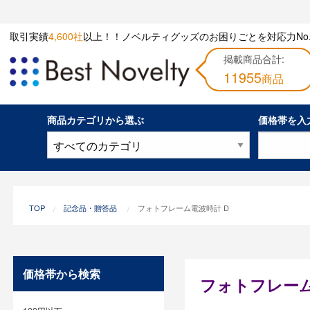
取引実績
4,600社
以上！！ノベルティグッズのお困りごとを対応力No.
掲載商品合計:
11955
商品
商品カテゴリから選ぶ
価格帯を入
TOP
記念品・贈答品
フォトフレーム電波時計 D
価格帯から検索
フォトフレーム