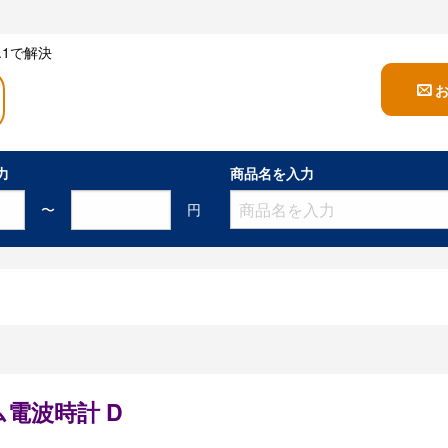
1で解決
力
商品名を入力
〜
円
電波時計 D