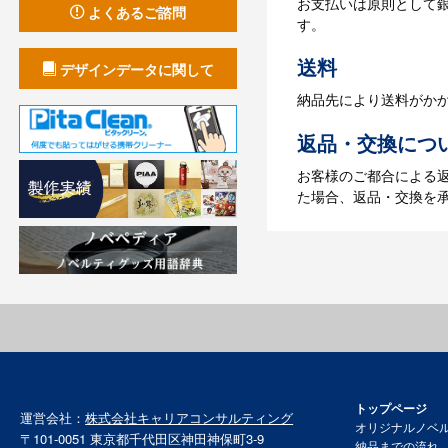
お支払いは原則として
【名入れをする場合】
よくあるご諮問
す。
【名入れなしの場合】在
送料
デザインデータに関して
納品先により送料がか
返品・交換につ
お客様のご都合による
た場合、返品・交換を
トップページ
運営会社：
株式会社キャリアコンサルティング
オリジナルノベ
〒101-0051 東京都千代田区神田神保町3-9
納品までの流れ