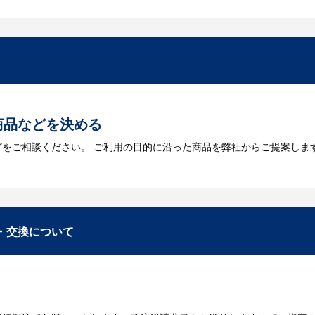
には何が必要になりますか？
を作成する必要があります。Adobe illustratorのaiファイルを
をお持ちなのかご連絡ください。
トに掲載されていないオリジナルのノベルティを製
あり、数多くの実績もございます。ご希望内容に合ったカスタマイズが可
商品などを決める
どをご相談ください。 ご利用の目的に沿った商品を弊社からご提案しま
お見積
数・包装形態など詳細を決めます。仕様が決まった段階でお見積を弊社
入稿
・交換について
が決定しましたら、ご注文書をお送りします。
名入れに必要なデータをご入稿頂き、名入れイメージをデータでご確認