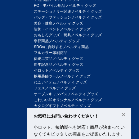
PC・モバイル用品ノベルティ グッズ
ステーショナリー関連ノベルティ グッズ
バッグ・ファッションノベルティ グッズ
美容・健康ノベルティ グッズ
装飾・イベントノベルティ グッズ
おもしろグッズ・玩具ノベルティ グッズ
季節商品ノベルティ グッズ
SDGsに貢献するノベルティ商品
フルカラー印刷商品
伝統工芸品ノベルティ グッズ
周年記念品ノベルティ グッズ
小ロットノベルティ グッズ
採用装飾ツールノベルティ グッズ
ねこアイテムノベルティ グッズ
フェスノベルティ グッズ
オープンキャンパスノベルティ グッズ
これいい和オリジナルノベルティ グッズ
カタログギフトノベルティ グッズ
×
お気軽にお問い合わせください！
小ロット、短納期へも対応！商品が決まってい
なくてもピッタリの商品をご提案いたします。