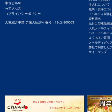
幸保ビル6F
名入れについて
→
アクセス
包装・熨斗につ
→
プライバシーポリシー
ノベルティ製作
資料請求
人材紹介事業 労働大臣許可番号：13-ユ-300003
貼付け型液晶画
人気ノベルティ
ベストノベルテ
よくあるご質問
ノベルティグッ
弊社で制作した
サイトマップ