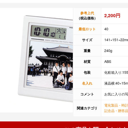
参考上代
2,200円
（税込価格）
最低ロット
40
サイズ
141×151×22m
重量
240g
材質
ABS
包装
化粧箱入り:155
名入れ
液晶横:40×15
コメント
お気に入りの
電化製品・時
関連カテゴリ
記念品・贈答