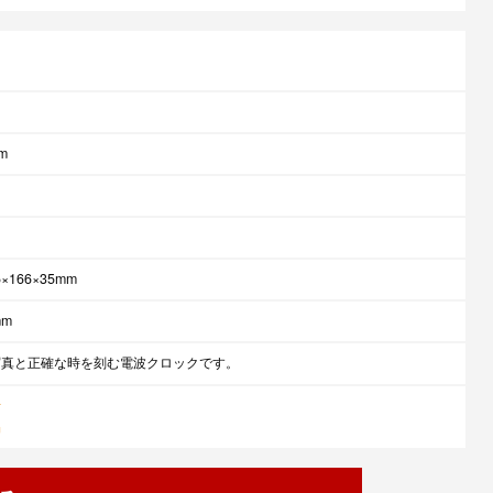
m
×166×35mm
mm
写真と正確な時を刻む電波クロックです。
計
品