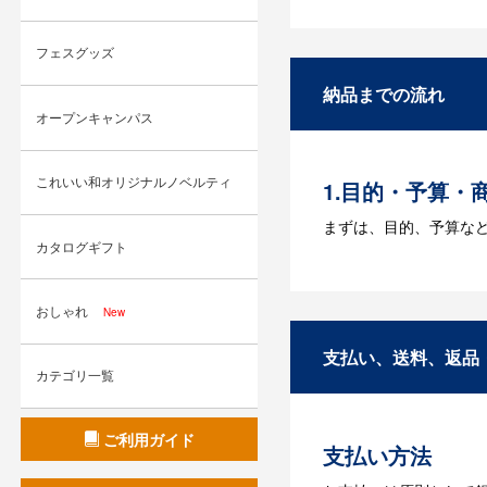
Q：名入れする
A：名入れのためのデータ
フェスグッズ
す。どのようなデータ
納品までの流れ
Q：ウェブサイ
オープンキャンパス
A：多数の協力会社が
これいい和オリジナルノベルティ
1.目的・予算・
まずは、目的、予算な
カタログギフト
2.仕様の決定・
商品の色や名入れの色
おしゃれ
New
3.発注・データ
支払い、送料、返品
カテゴリ一覧
お見積書を元に、製作
【名入れをする場合】
ご利用ガイド
支払い方法
4.納品