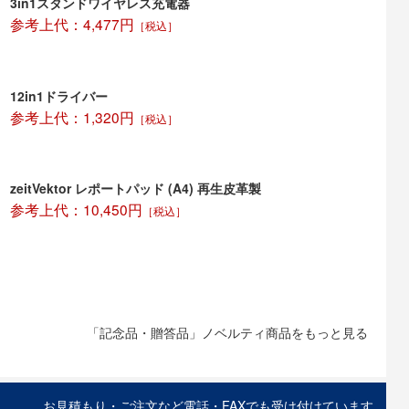
3in1スタンドワイヤレス充電器
参考上代：4,477円
［税込］
12in1ドライバー
参考上代：1,320円
［税込］
zeitVektor レポートパッド (A4) 再生皮革製
参考上代：10,450円
［税込］
「記念品・贈答品」ノベルティ商品をもっと見る
お見積もり・ご注文など電話・FAXでも受け付けています