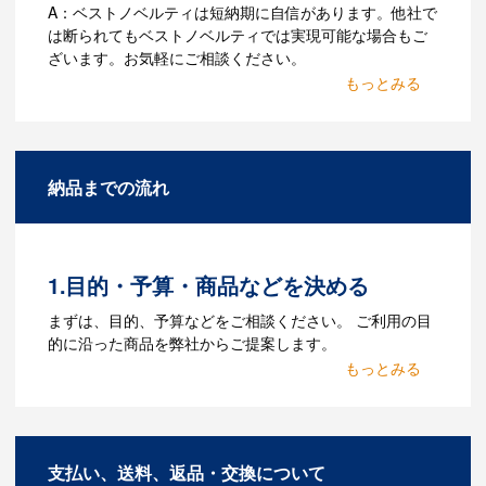
A：ベストノベルティは短納期に自信があります。他社で
は断られてもベストノベルティでは実現可能な場合もご
ざいます。お気軽にご相談ください。
Q：名入れするには何が必要
になりますか？
A：名入れのためのデータを作成する必要
納品までの流れ
があります。Adobe illustratorのaiファイ
ルをお持ちであれればそのまま入稿でき
る場合がございます。どのようなデータ
をお持ちなのかご連絡ください。
1.目的・予算・商品などを決める
Q：ウェブサイトに掲載され
まずは、目的、予算などをご相談ください。 ご利用の目
ていないオリジナルのノベル
的に沿った商品を弊社からご提案します。
ティを製作したいのですが可
2.仕様の決定・お見積
能ですか？
商品の色や名入れの色数・包装形態など
A：多数の協力会社があり、数多くの実績
詳細を決めます。仕様が決まった段階で
もございます。ご希望内容に合ったカス
支払い、送料、返品・交換について
お見積を弊社からお出しします。
タマイズが可能です。お気軽にご相談く