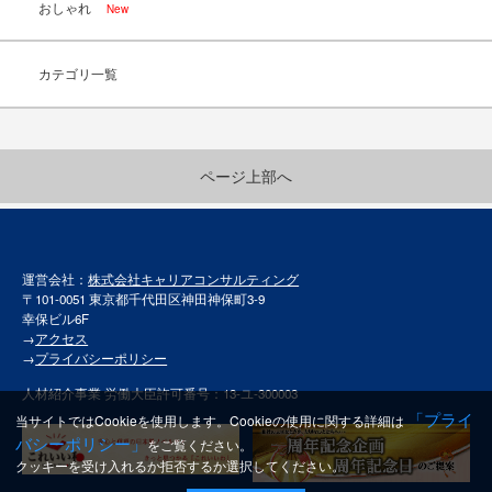
おしゃれ
New
カテゴリ一覧
ページ上部へ
運営会社：
株式会社キャリアコンサルティング
〒101-0051 東京都千代田区神田神保町3-9
幸保ビル6F
→
アクセス
→
プライバシーポリシー
人材紹介事業 労働大臣許可番号：13-ユ-300003
「プライ
当サイトではCookieを使用します。Cookieの使用に関する詳細は
バシーポリシー」
をご覧ください。
クッキーを受け入れるか拒否するか選択してください。