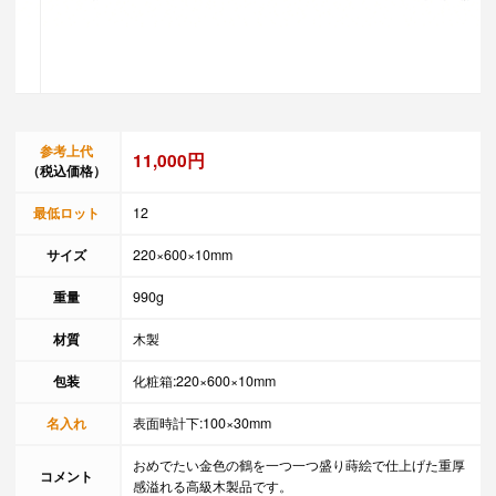
参考上代
11,000円
（税込価格）
最低ロット
12
サイズ
220×600×10mm
重量
990g
材質
木製
包装
化粧箱:220×600×10mm
名入れ
表面時計下:100×30mm
おめでたい金色の鶴を一つ一つ盛り蒔絵で仕上げた重厚
コメント
感溢れる高級木製品です。