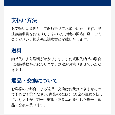
ださい。
3.発注・データ入稿
よくあるご質問をもっとみる
お見積書を元に、製作が決定しました
支払い方法
ら、ご注文書をお送りします。
【名入れをする場合】名入れに必要なデ
お支払いは原則として銀行振込でお願いいたします。発
ータをご入稿頂き、名入れイメージをデ
注後請求書をお送りしますので、指定の振込口座にご入
ータでご確認いただきます。
金ください。振込先は請求書に記載いたします。
4.納品
送料
【名入れをする場合】データのご入稿後
納品先により送料がかかります。また複数先納品の場合
３週間程度で納品となります。
は分納手数料が変わります。別途お見積りさせていただ
【名入れなしの場合】在庫がある場合、3
きます。
～5営業日程度で納品となります。
返品・交換について
ご利用ガイドをもっとみる
お客様のご都合による返品・交換はお受けできませんの
で予めご了承ください｡商品の発送には万全の注意を払っ
ておりますが、万一、破損・不良品が発生した場合、返
品・交換を承ります。