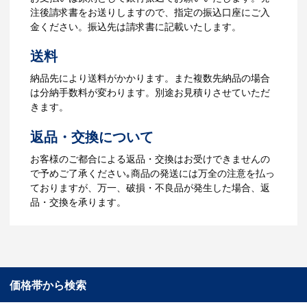
ータをご入稿頂き、名入れイメージをデ
注後請求書をお送りしますので、指定の振込口座にご入
ータでご確認いただきます。
金ください。振込先は請求書に記載いたします。
4.納品
送料
【名入れをする場合】データのご入稿後
納品先により送料がかかります。また複数先納品の場合
３週間程度で納品となります。
は分納手数料が変わります。別途お見積りさせていただ
【名入れなしの場合】在庫がある場合、3
きます。
～5営業日程度で納品となります。
返品・交換について
ご利用ガイドをもっとみる
お客様のご都合による返品・交換はお受けできませんの
で予めご了承ください｡商品の発送には万全の注意を払っ
ておりますが、万一、破損・不良品が発生した場合、返
品・交換を承ります。
価格帯から検索