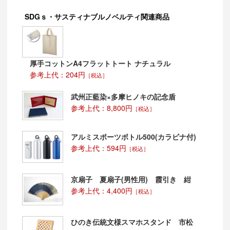
SDGｓ・サスティナブルノベルティ関連商品
厚手コットンA4フラットトート ナチュラル
参考上代：204円
［税込］
武州正藍染×多摩ヒノキの記念盾
参考上代：8,800円
［税込］
アルミスポーツボトル500(カラビナ付)
参考上代：594円
［税込］
京扇子 夏扇子(男性用) 霞引き 紺
参考上代：4,400円
［税込］
ひのき伝統文様スマホスタンド 市松