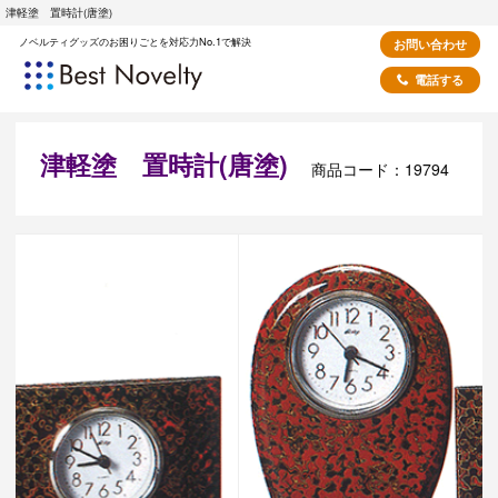
津軽塗 置時計(唐塗)
ノベルティグッズのお困りごとを対応力No.1で解決
お問い合わせ
電話する
津軽塗 置時計(唐塗)
商品コード：19794