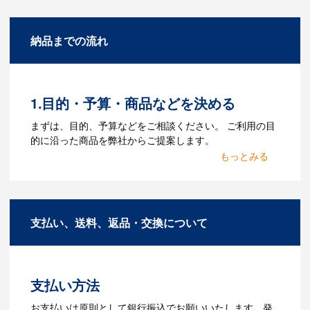
になりますか？
A：名入れのためのデータを作成する必要
納品までの流れ
があります。Adobe illustratorのaiファイ
ルをお持ちであれればそのまま入稿でき
る場合がございます。どのようなデータ
をお持ちなのかご連絡ください。
1.目的・予算・商品などを決める
Q：ウェブサイトに掲載され
まずは、目的、予算などをご相談ください。 ご利用の目
ていないオリジナルのノベル
的に沿った商品を弊社からご提案します。
ティを製作したいのですが可
2.仕様の決定・お見積
能ですか？
商品の色や名入れの色数・包装形態など
A：多数の協力会社があり、数多くの実績
詳細を決めます。仕様が決まった段階で
もございます。ご希望内容に合ったカス
支払い、送料、返品・交換について
お見積を弊社からお出しします。
タマイズが可能です。お気軽にご相談く
ださい。
3.発注・データ入稿
よくあるご質問をもっとみる
お見積書を元に、製作が決定しました
支払い方法
ら、ご注文書をお送りします。
【名入れをする場合】名入れに必要なデ
お支払いは原則として銀行振込でお願いいたします。発