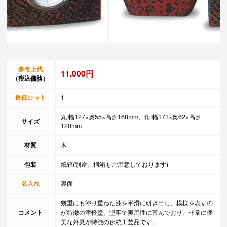
参考上代
11,000円
（税込価格）
最低ロット
1
丸:幅127×奥55×高さ168mm、角:幅171×奥62×高さ
サイズ
120mm
材質
木
包装
紙箱(別途、桐箱もご用意しております)
名入れ
裏面
幾重にも塗り重ねた漆を平滑に研ぎ出し、模様を表すの
コメント
が特徴の津軽塗。堅牢で実用性に富んでおり、非常に優
美な外見が特徴の伝統工芸品です。