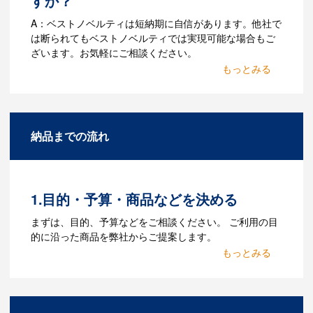
すか？
A：ベストノベルティは短納期に自信があります。他社で
は断られてもベストノベルティでは実現可能な場合もご
ざいます。お気軽にご相談ください。
Q：名入れするには何が必要
になりますか？
A：名入れのためのデータを作成する必要
納品までの流れ
があります。Adobe illustratorのaiファイ
ルをお持ちであれればそのまま入稿でき
る場合がございます。どのようなデータ
をお持ちなのかご連絡ください。
1.目的・予算・商品などを決める
Q：ウェブサイトに掲載され
まずは、目的、予算などをご相談ください。 ご利用の目
ていないオリジナルのノベル
的に沿った商品を弊社からご提案します。
ティを製作したいのですが可
2.仕様の決定・お見積
能ですか？
商品の色や名入れの色数・包装形態など
A：多数の協力会社があり、数多くの実績
詳細を決めます。仕様が決まった段階で
もございます。ご希望内容に合ったカス