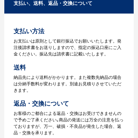
支払い、送料、返品・交換について
お見積を弊社からお出しします。
タマイズが可能です。お気軽にご相談く
ださい。
3.発注・データ入稿
よくあるご質問をもっとみる
お見積書を元に、製作が決定しました
支払い方法
ら、ご注文書をお送りします。
【名入れをする場合】名入れに必要なデ
お支払いは原則として銀行振込でお願いいたします。発
ータをご入稿頂き、名入れイメージをデ
注後請求書をお送りしますので、指定の振込口座にご入
ータでご確認いただきます。
金ください。振込先は請求書に記載いたします。
4.納品
送料
【名入れをする場合】データのご入稿後
納品先により送料がかかります。また複数先納品の場合
３週間程度で納品となります。
は分納手数料が変わります。別途お見積りさせていただ
【名入れなしの場合】在庫がある場合、3
きます。
～5営業日程度で納品となります。
返品・交換について
ご利用ガイドをもっとみる
お客様のご都合による返品・交換はお受けできませんの
で予めご了承ください｡商品の発送には万全の注意を払っ
ておりますが、万一、破損・不良品が発生した場合、返
品・交換を承ります。