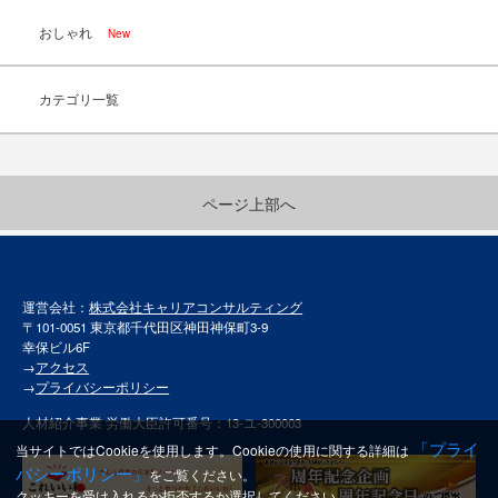
おしゃれ
New
カテゴリ一覧
ページ上部へ
運営会社：
株式会社キャリアコンサルティング
〒101-0051 東京都千代田区神田神保町3-9
幸保ビル6F
→
アクセス
→
プライバシーポリシー
人材紹介事業 労働大臣許可番号：13-ユ-300003
「プライ
当サイトではCookieを使用します。Cookieの使用に関する詳細は
バシーポリシー」
をご覧ください。
クッキーを受け入れるか拒否するか選択してください。