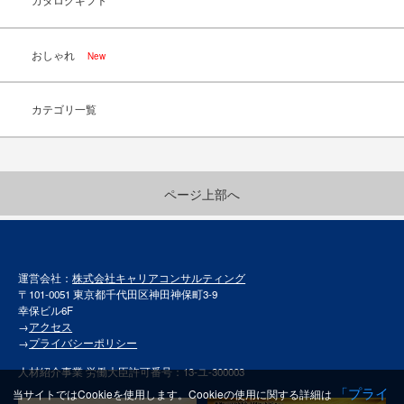
カタログギフト
おしゃれ
New
カテゴリ一覧
ページ上部へ
運営会社：
株式会社キャリアコンサルティング
〒101-0051 東京都千代田区神田神保町3-9
幸保ビル6F
→
アクセス
→
プライバシーポリシー
人材紹介事業 労働大臣許可番号：13-ユ-300003
「プライ
当サイトではCookieを使用します。Cookieの使用に関する詳細は