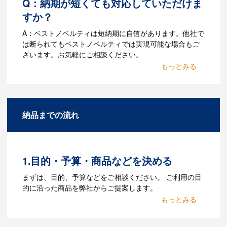
Q：納期が短くても対応していただけま
すか？
A：ベストノベルティは短納期に自信があります。他社で
は断られてもベストノベルティでは実現可能な場合もご
ざいます。お気軽にご相談ください。
Q：名入れするには何が必要
になりますか？
A：名入れのためのデータを作成する必要
納品までの流れ
があります。Adobe illustratorのaiファイ
ルをお持ちであれればそのまま入稿でき
る場合がございます。どのようなデータ
をお持ちなのかご連絡ください。
1.目的・予算・商品などを決める
Q：ウェブサイトに掲載され
まずは、目的、予算などをご相談ください。 ご利用の目
ていないオリジナルのノベル
的に沿った商品を弊社からご提案します。
ティを製作したいのですが可
2.仕様の決定・お見積
能ですか？
商品の色や名入れの色数・包装形態など