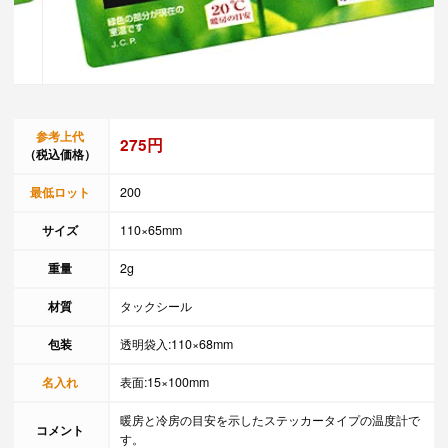
参考上代
275円
（税込価格）
最低ロット
200
サイズ
110×65mm
重量
2g
材質
タックシール
包装
透明袋入:110×68mm
名入れ
表面:15×100mm
暖房と冷房の目安を示したステッカータイプの温度計で
コメント
す。