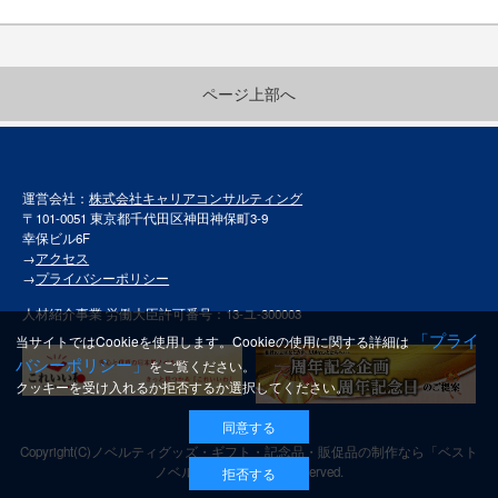
ページ上部へ
運営会社：
株式会社キャリアコンサルティング
〒101-0051 東京都千代田区神田神保町3-9
幸保ビル6F
→
アクセス
→
プライバシーポリシー
人材紹介事業 労働大臣許可番号：13-ユ-300003
「プライ
当サイトではCookieを使用します。Cookieの使用に関する詳細は
バシーポリシー」
をご覧ください。
クッキーを受け入れるか拒否するか選択してください。
同意する
Copyright(C)
ノベルティグッズ・ギフト・記念品・販促品の制作なら「ベスト
ノベルティ」
All rights reserved.
拒否する