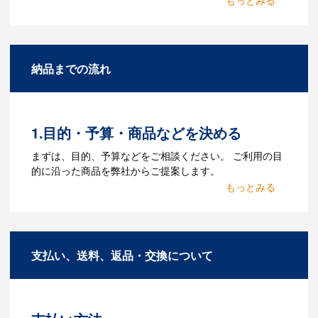
Q：名入れするには何が必要
になりますか？
A：名入れのためのデータを作成する必要
納品までの流れ
があります。Adobe illustratorのaiファイ
ルをお持ちであれればそのまま入稿でき
る場合がございます。どのようなデータ
をお持ちなのかご連絡ください。
1.目的・予算・商品などを決める
Q：ウェブサイトに掲載され
まずは、目的、予算などをご相談ください。 ご利用の目
ていないオリジナルのノベル
的に沿った商品を弊社からご提案します。
ティを製作したいのですが可
2.仕様の決定・お見積
能ですか？
商品の色や名入れの色数・包装形態など
A：多数の協力会社があり、数多くの実績
詳細を決めます。仕様が決まった段階で
もございます。ご希望内容に合ったカス
支払い、送料、返品・交換について
お見積を弊社からお出しします。
タマイズが可能です。お気軽にご相談く
ださい。
3.発注・データ入稿
よくあるご質問をもっとみる
お見積書を元に、製作が決定しました