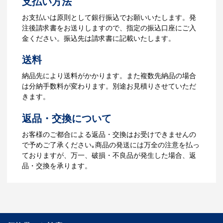
支払い方法
ら、ご注文書をお送りします。
【名入れをする場合】名入れに必要なデ
お支払いは原則として銀行振込でお願いいたします。発
ータをご入稿頂き、名入れイメージをデ
注後請求書をお送りしますので、指定の振込口座にご入
ータでご確認いただきます。
金ください。振込先は請求書に記載いたします。
4.納品
送料
【名入れをする場合】データのご入稿後
納品先により送料がかかります。また複数先納品の場合
３週間程度で納品となります。
は分納手数料が変わります。別途お見積りさせていただ
【名入れなしの場合】在庫がある場合、3
きます。
～5営業日程度で納品となります。
返品・交換について
ご利用ガイドをもっとみる
お客様のご都合による返品・交換はお受けできませんの
で予めご了承ください｡商品の発送には万全の注意を払っ
ておりますが、万一、破損・不良品が発生した場合、返
品・交換を承ります。