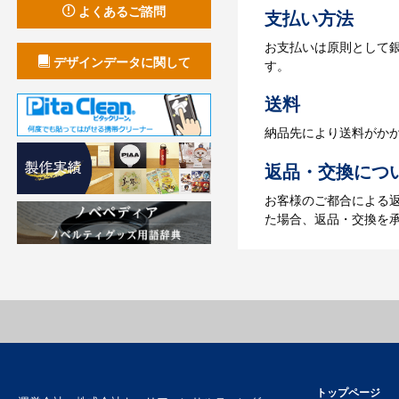
よくあるご諮問
支払い方法
4.納品
お支払いは原則として
【名入れをする場合】
デザインデータに関して
す。
【名入れなしの場合】在
送料
納品先により送料がか
返品・交換につ
お客様のご都合による
た場合、返品・交換を
トップページ