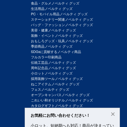
食品・グルメノベルティ グッズ
生活用品ノベルティ グッズ
PC・モバイル用品ノベルティ グッズ
ステーショナリー関連ノベルティ グッズ
バッグ・ファッションノベルティ グッズ
美容・健康ノベルティ グッズ
装飾・イベントノベルティ グッズ
おもしろグッズ・玩具ノベルティ グッズ
季節商品ノベルティ グッズ
SDGsに貢献するノベルティ商品
フルカラー印刷商品
伝統工芸品ノベルティ グッズ
周年記念品ノベルティ グッズ
小ロットノベルティ グッズ
採用装飾ツールノベルティ グッズ
ねこアイテムノベルティ グッズ
フェスノベルティ グッズ
オープンキャンパスノベルティ グッズ
これいい和オリジナルノベルティ グッズ
カタログギフトノベルティ グッズ
×
お気軽にお問い合わせください！
小ロット、短納期へも対応！商品が決まってい