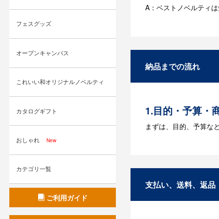
A：ベストノベルティ
フェスグッズ
Q：名入れする
A：名入れのためのデータ
オープンキャンパス
す。どのようなデータ
納品までの流れ
Q：ウェブサイ
これいい和オリジナルノベルティ
A：多数の協力会社が
1.目的・予算・
カタログギフト
まずは、目的、予算な
おしゃれ
New
2.仕様の決定・
商品の色や名入れの色
カテゴリ一覧
3.発注・データ
支払い、送料、返品
ご利用ガイド
お見積書を元に、製作
【名入れをする場合】