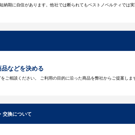
は短納期に自信があります。他社では断られてもベストノベルティでは実
には何が必要になりますか？
を作成する必要があります。Adobe illustratorのaiファイルを
をお持ちなのかご連絡ください。
トに掲載されていないオリジナルのノベルティを製
あり、数多くの実績もございます。ご希望内容に合ったカスタマイズが可
商品などを決める
どをご相談ください。 ご利用の目的に沿った商品を弊社からご提案しま
お見積
数・包装形態など詳細を決めます。仕様が決まった段階でお見積を弊社
入稿
・交換について
が決定しましたら、ご注文書をお送りします。
名入れに必要なデータをご入稿頂き、名入れイメージをデータでご確認