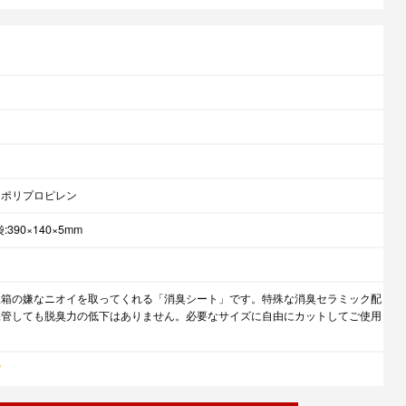
、ポリプロピレン
390×140×5mm
駄箱の嫌なニオイを取ってくれる「消臭シート」です。特殊な消臭セラミック配
保管しても脱臭力の低下はありません。必要なサイズに自由にカットしてご使用
貨