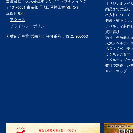
運営会社：
株式会社キャリアコンサルティング
オリジナルノベ
〒101-0051 東京都千代田区神田神保町3-9
納品までの流れ
幸保ビル6F
名入れについて
→
アクセス
包装・熨斗につ
→
プライバシーポリシー
ノベルティ製作
資料請求
人材紹介事業 労働大臣許可番号：13-ユ-300003
貼付け型液晶画
人気ノベルティ
ベストノベルテ
よくあるご質問
ノベルティグッ
弊社で制作した
サイトマップ