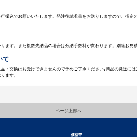
銀行振込でお願いいたします。発注後請求書をお送りしますので、指定
データのご入稿後３週間程度で納品となります。
庫がある場合、3～5営業日程度で納品となります。
かります。また複数先納品の場合は分納手数料が変わります。別途お見
いて
返品・交換はお受けできませんので予めご了承ください｡商品の発送には
承ります。
ページ上部へ
価格帯