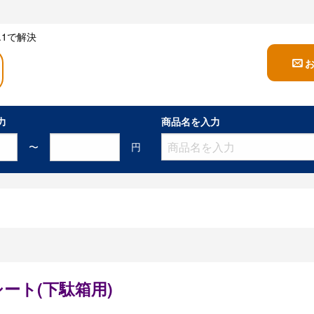
1で解決
力
商品名を入力
〜
円
ート(下駄箱用)