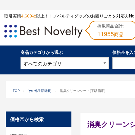
取引実績
4,600社
以上！！ノベルティグッズのお困りごとを対応力No.
掲載商品合計:
11955
商品
商品カテゴリから選ぶ
価格帯を入
TOP
その他生活雑貨
消臭クリーンシート(下駄箱用)
価格帯から検索
消臭クリーンシ