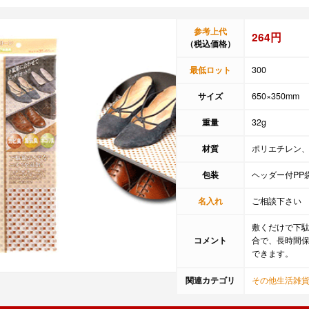
参考上代
264円
（税込価格）
最低ロット
300
サイズ
650×350mm
重量
32g
材質
ポリエチレン
包装
ヘッダー付PP袋:
名入れ
ご相談下さい
敷くだけで下
コメント
合で、長時間
できます。
関連カテゴリ
その他生活雑