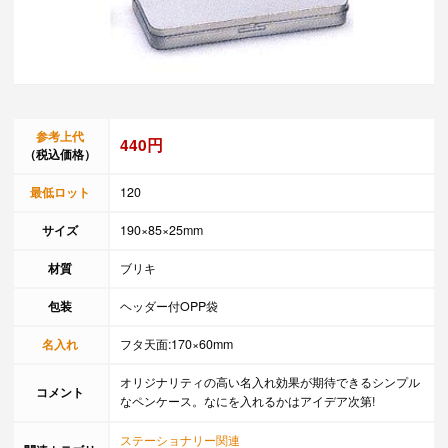
参考上代
440円
（税込価格）
最低ロット
120
サイズ
190×85×25mm
材質
ブリキ
包装
ヘッダー付OPP袋
名入れ
フタ天面:170×60mm
オリジナリティの高い名入れ効果が期待できるシンプル
コメント
なペンケース。なにを入れるかはアイデア次第!
ステーショナリー関連