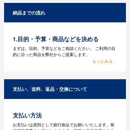
A：名入れのためのデータを作成する必要
納品までの流れ
があります。Adobe illustratorのaiファイ
ルをお持ちであれればそのまま入稿でき
る場合がございます。どのようなデータ
をお持ちなのかご連絡ください。
1.目的・予算・商品などを決める
Q：ウェブサイトに掲載され
まずは、目的、予算などをご相談ください。 ご利用の目
ていないオリジナルのノベル
的に沿った商品を弊社からご提案します。
ティを製作したいのですが可
2.仕様の決定・お見積
能ですか？
商品の色や名入れの色数・包装形態など
A：多数の協力会社があり、数多くの実績
詳細を決めます。仕様が決まった段階で
もございます。ご希望内容に合ったカス
支払い、送料、返品・交換について
お見積を弊社からお出しします。
タマイズが可能です。お気軽にご相談く
ださい。
3.発注・データ入稿
よくあるご質問をもっとみる
お見積書を元に、製作が決定しました
支払い方法
ら、ご注文書をお送りします。
【名入れをする場合】名入れに必要なデ
お支払いは原則として銀行振込でお願いいたします。発
ータをご入稿頂き、名入れイメージをデ