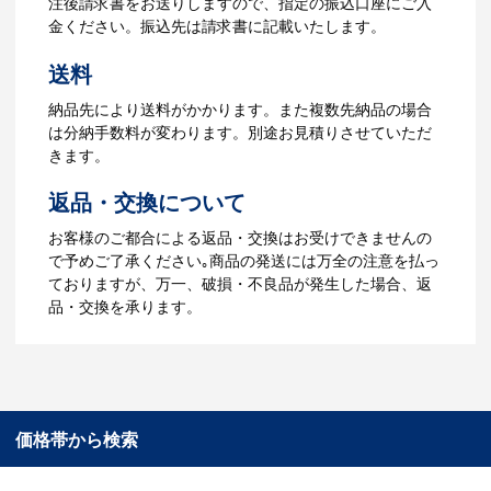
注後請求書をお送りしますので、指定の振込口座にご入
ータでご確認いただきます。
金ください。振込先は請求書に記載いたします。
4.納品
送料
【名入れをする場合】データのご入稿後
納品先により送料がかかります。また複数先納品の場合
３週間程度で納品となります。
は分納手数料が変わります。別途お見積りさせていただ
【名入れなしの場合】在庫がある場合、3
きます。
～5営業日程度で納品となります。
返品・交換について
ご利用ガイドをもっとみる
お客様のご都合による返品・交換はお受けできませんの
で予めご了承ください｡商品の発送には万全の注意を払っ
ておりますが、万一、破損・不良品が発生した場合、返
品・交換を承ります。
価格帯から検索