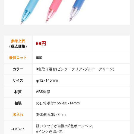
参考上代
66円
（税込価格）
最低ロット
600
カラー
3色取り混ぜ(ピンク・クリア×ブルー・グリーン)
サイズ
φ12×145mm
材質
ABS樹脂
包装
のし箱添付:155×23×14mm
名入れ
本体側面:35×7mm
軽いタッチが自慢の2色ボールペン。
コメント
※インク色:黒+赤