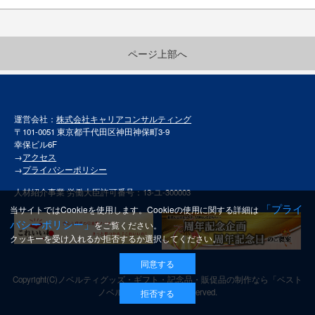
ページ上部へ
運営会社：
株式会社キャリアコンサルティング
〒101-0051 東京都千代田区神田神保町3-9
幸保ビル6F
→
アクセス
→
プライバシーポリシー
人材紹介事業 労働大臣許可番号：13-ユ-300003
「プライ
当サイトではCookieを使用します。Cookieの使用に関する詳細は
バシーポリシー」
をご覧ください。
クッキーを受け入れるか拒否するか選択してください。
同意する
Copyright(C)
ノベルティグッズ・ギフト・記念品・販促品の制作なら「ベスト
ノベルティ」
All rights reserved.
拒否する