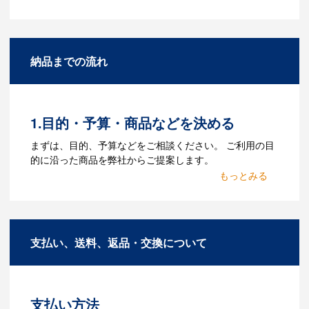
Q：名入れするには何が必要
になりますか？
A：名入れのためのデータを作成する必要
納品までの流れ
があります。Adobe illustratorのaiファイ
ルをお持ちであれればそのまま入稿でき
る場合がございます。どのようなデータ
をお持ちなのかご連絡ください。
1.目的・予算・商品などを決める
Q：ウェブサイトに掲載され
まずは、目的、予算などをご相談ください。 ご利用の目
ていないオリジナルのノベル
的に沿った商品を弊社からご提案します。
ティを製作したいのですが可
2.仕様の決定・お見積
能ですか？
商品の色や名入れの色数・包装形態など
A：多数の協力会社があり、数多くの実績
詳細を決めます。仕様が決まった段階で
もございます。ご希望内容に合ったカス
支払い、送料、返品・交換について
お見積を弊社からお出しします。
タマイズが可能です。お気軽にご相談く
ださい。
3.発注・データ入稿
よくあるご質問をもっとみる
お見積書を元に、製作が決定しました
支払い方法
ら、ご注文書をお送りします。