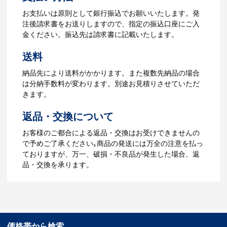
【名入れをする場合】名入れに必要なデ
お支払いは原則として銀行振込でお願いいたします。発
ータをご入稿頂き、名入れイメージをデ
注後請求書をお送りしますので、指定の振込口座にご入
ータでご確認いただきます。
金ください。振込先は請求書に記載いたします。
4.納品
送料
【名入れをする場合】データのご入稿後
納品先により送料がかかります。また複数先納品の場合
３週間程度で納品となります。
は分納手数料が変わります。別途お見積りさせていただ
【名入れなしの場合】在庫がある場合、3
きます。
～5営業日程度で納品となります。
返品・交換について
ご利用ガイドをもっとみる
お客様のご都合による返品・交換はお受けできませんの
で予めご了承ください｡商品の発送には万全の注意を払っ
ておりますが、万一、破損・不良品が発生した場合、返
品・交換を承ります。
価格帯から検索