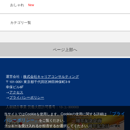
おしゃれ
New
カテゴリ一覧
ページ上部へ
運営会社：
株式会社キャリアコンサルティング
〒101-0051 東京都千代田区神田神保町3-9
幸保ビル6F
→
アクセス
→
プライバシーポリシー
人材紹介事業 労働大臣許可番号：13-ユ-300003
「プライ
当サイトではCookieを使用します。Cookieの使用に関する詳細は
バシーポリシー」
をご覧ください。
クッキーを受け入れるか拒否するか選択してください。