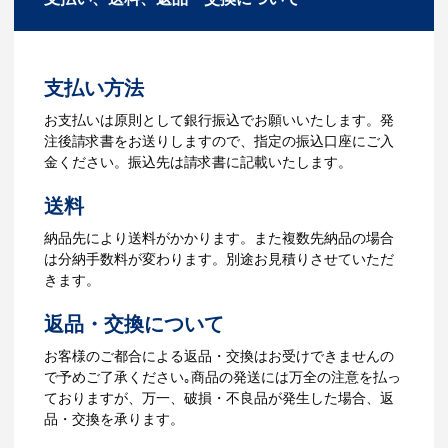
ださい。
3.発注・データ入稿
よくあるご質問をもっとみる
お見積書を元に、製作が決定しました
支払い方法
ら、ご注文書をお送りします。
【名入れをする場合】名入れに必要なデ
お支払いは原則として銀行振込でお願いいたします。発
ータをご入稿頂き、名入れイメージをデ
注後請求書をお送りしますので、指定の振込口座にご入
ータでご確認いただきます。
金ください。振込先は請求書に記載いたします。
4.納品
送料
【名入れをする場合】データのご入稿後
納品先により送料がかかります。また複数先納品の場合
３週間程度で納品となります。
は分納手数料が変わります。別途お見積りさせていただ
【名入れなしの場合】在庫がある場合、3
きます。
～5営業日程度で納品となります。
返品・交換について
ご利用ガイドをもっとみる
お客様のご都合による返品・交換はお受けできませんの
で予めご了承ください｡商品の発送には万全の注意を払っ
ておりますが、万一、破損・不良品が発生した場合、返
品・交換を承ります。