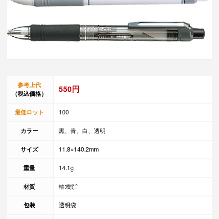
参考上代
550円
（税込価格）
最低ロット
100
カラー
黒、青、白、透明
サイズ
11.8×140.2mm
重量
14.1g
材質
軸:樹脂
包装
透明袋