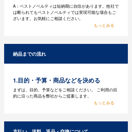
A：ベストノベルティは短納期に自信があります。他社で
は断られてもベストノベルティでは実現可能な場合もご
ざいます。お気軽にご相談ください。
Q：名入れするには何が必要
になりますか？
A：名入れのためのデータを作成する必要
納品までの流れ
があります。Adobe illustratorのaiファイ
ルをお持ちであれればそのまま入稿でき
る場合がございます。どのようなデータ
をお持ちなのかご連絡ください。
1.目的・予算・商品などを決める
Q：ウェブサイトに掲載され
まずは、目的、予算などをご相談ください。 ご利用の目
ていないオリジナルのノベル
的に沿った商品を弊社からご提案します。
ティを製作したいのですが可
2.仕様の決定・お見積
能ですか？
商品の色や名入れの色数・包装形態など
A：多数の協力会社があり、数多くの実績
詳細を決めます。仕様が決まった段階で
もございます。ご希望内容に合ったカス
支払い、送料、返品・交換について
お見積を弊社からお出しします。
タマイズが可能です。お気軽にご相談く