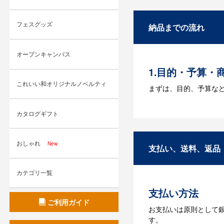
A：名入れのためのデータ
す。どのようなデータ
フェスグッズ
納品までの流れ
Q：ウェブサイ
A：多数の協力会社が
オープンキャンパス
1.目的・予算・
これいい和オリジナルノベルティ
まずは、目的、予算な
2.仕様の決定・
カタログギフト
商品の色や名入れの色
おしゃれ
New
3.発注・データ
支払い、送料、返品
お見積書を元に、製作
カテゴリ一覧
【名入れをする場合】
支払い方法
4.納品
ご利用ガイド
お支払いは原則として
【名入れをする場合】
す。
【名入れなしの場合】在