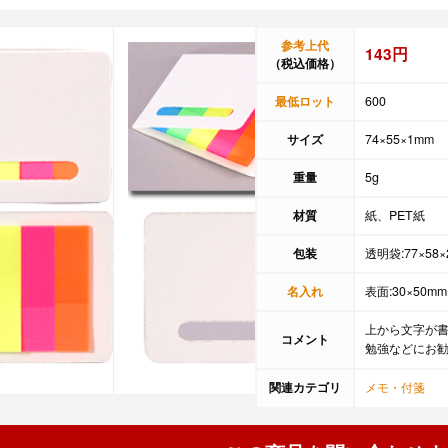
参考上代
143円
（税込価格）
最低ロット
600
サイズ
74×55×1mm
重量
5g
材質
紙、PET紙
包装
透明袋:77×58×
名入れ
表面:30×50mm
上から文字が
コメント
勉強などにお
関連カテゴリ
メモ・付箋