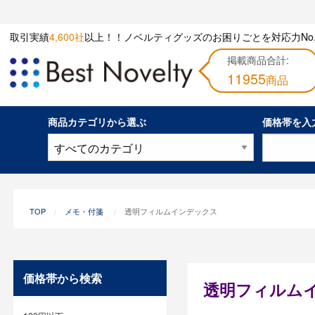
取引実績
4,600社
以上！！ノベルティグッズのお困りごとを対応力No.
掲載商品合計:
11955
商品
商品カテゴリから選ぶ
価格帯を入
TOP
メモ・付箋
透明フィルムインデックス
価格帯から検索
透明フィルム