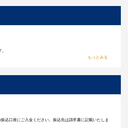
お持ちであれればそのまま入稿できる場合がございま
作したいのですが可能ですか？
能です。お気軽にご相談ください。
よくあるご質問をもっとみる
す。
からお出しします。
いただきます。
の振込口座にご入金ください。振込先は請求書に記載いたしま