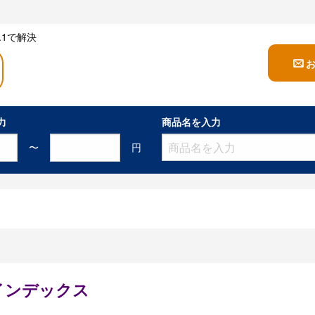
1で解決
力
商品名を入力
〜
円
インデックス