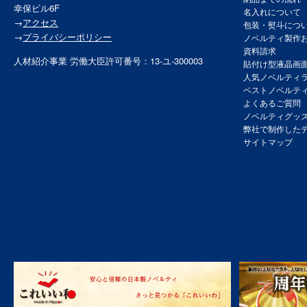
幸保ビル6F
名入れについて
→
アクセス
包装・熨斗につ
→
プライバシーポリシー
ノベルティ製作
資料請求
人材紹介事業 労働大臣許可番号：13-ユ-300003
貼付け型液晶画
人気ノベルティ
ベストノベルテ
よくあるご質問
ノベルティグッ
弊社で制作した
サイトマップ