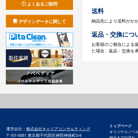
よくあるご諮問
送料
納品先により送料がか
デザインデータに関して
返品・交換につ
お客様のご都合による
た場合、返品・交換を
トップページ
運営会社：
株式会社キャリアコンサルティング
オリジナルノベ
〒101-0051 東京都千代田区神田神保町3-9
納品までの流れ