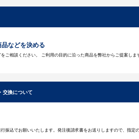
を作成する必要があります。Adobe illustratorのaiファイルを
をお持ちなのかご連絡ください。
トに掲載されていないオリジナルのノベルティを製
あり、数多くの実績もございます。ご希望内容に合ったカスタマイズが可
商品などを決める
どをご相談ください。 ご利用の目的に沿った商品を弊社からご提案しま
お見積
数・包装形態など詳細を決めます。仕様が決まった段階でお見積を弊社
入稿
・交換について
が決定しましたら、ご注文書をお送りします。
名入れに必要なデータをご入稿頂き、名入れイメージをデータでご確認
銀行振込でお願いいたします。発注後請求書をお送りしますので、指定
データのご入稿後３週間程度で納品となります。
庫がある場合、3～5営業日程度で納品となります。