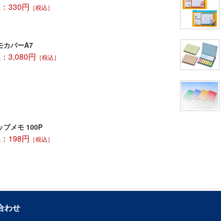
：330円
［税込］
モカバーA7
3,080円
［税込］
プメモ 100P
：198円
［税込］
合わせ