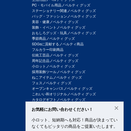
PC・モバイル用品ノベルティ グッズ
ステーショナリー関連ノベルティ グッズ
バッグ・ファッションノベルティ グッズ
美容・健康ノベルティ グッズ
装飾・イベントノベルティ グッズ
おもしろグッズ・玩具ノベルティ グッズ
季節商品ノベルティ グッズ
SDGsに貢献するノベルティ商品
フルカラー印刷商品
伝統工芸品ノベルティ グッズ
周年記念品ノベルティ グッズ
小ロットノベルティ グッズ
採用装飾ツールノベルティ グッズ
ねこアイテムノベルティ グッズ
フェスノベルティ グッズ
オープンキャンパスノベルティ グッズ
これいい和オリジナルノベルティ グッズ
カタログギフトノベルティ グッズ
×
お気軽にお問い合わせください！
小ロット、短納期へも対応！商品が決まってい
なくてもピッタリの商品をご提案いたします。