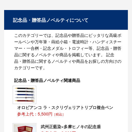
です。
そんなケースの気になる耐荷重は5㎏！！取っ手も丈夫
に作られているので、5㎏の荷物でも安心して持ち運ぶ
記念品・贈答品ノベルティについて
ことが出来ます。持ち運びにも最適ですよね。
勿論中身の出し入れもしやすいので、使い勝手も自信を
持ってお勧めいたします。
サイズも幅広くご用意しているので、用途に合わせてサ
このカテゴリーでは、記念品や贈答品にピッタリな高級ボ
イズをお選びください。
ールペンや万年筆・蒔絵小箱・電波時計・ハンディスチー
マー・一合桝・記念メダル・トロフィー等、記念品・贈答
大切な書類を運ぶ専門的な仕事をしている人、学生さん
品に関するノベルティや商品を掲載しています。 記念
向けにおすすめのノベルティです。
品・贈答品に関するノベルティや商品をお探しの方向けの
仕様について
カテゴリーです。
カラー：ブラック、PP製、ワンタッチ留め具、取っ手付
記念品・贈答品ノベルティ関連商品
（耐荷重量：約5kg）
名入れについて
オロビアンコ ラ・スクリヴェリアトリプロ複合ペン
フタ部分に名入れが出来ます。
※その他ご希望の場合はご相談くださいませ。
参考上代：5,500円
［税込］
納期について
武州正藍染×多摩ヒノキの記念盾