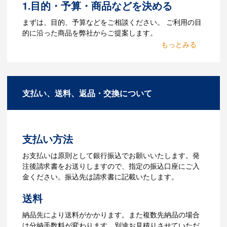
1.目的・予算・商品などを決める
Q：ウェブサイトに掲載され
まずは、目的、予算などをご相談ください。 ご利用の目
ていないオリジナルのノベル
的に沿った商品を弊社からご提案します。
ティを製作したいのですが可
2.仕様の決定・お見積
能ですか？
商品の色や名入れの色数・包装形態など
A：多数の協力会社があり、数多くの実績
詳細を決めます。仕様が決まった段階で
もございます。ご希望内容に合ったカス
支払い、送料、返品・交換について
お見積を弊社からお出しします。
タマイズが可能です。お気軽にご相談く
ださい。
3.発注・データ入稿
よくあるご質問をもっとみる
お見積書を元に、製作が決定しました
支払い方法
ら、ご注文書をお送りします。
【名入れをする場合】名入れに必要なデ
お支払いは原則として銀行振込でお願いいたします。発
ータをご入稿頂き、名入れイメージをデ
注後請求書をお送りしますので、指定の振込口座にご入
ータでご確認いただきます。
金ください。振込先は請求書に記載いたします。
4.納品
送料
【名入れをする場合】データのご入稿後
納品先により送料がかかります。また複数先納品の場合
３週間程度で納品となります。
は分納手数料が変わります。別途お見積りさせていただ