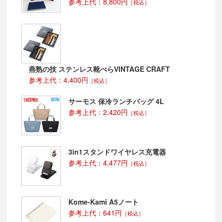
参考上代：8,800円
［税込］
ご発注、ご入稿いただいてから、2～3週間程度
※名入れ無しの本体のみの納品であれば、もう少し早め
られます。
ご相談くださいませ。
納品形態について
燕熟の技 ステンレス靴べらVINTAGE CRAFT
透明袋に入れて納品
参考上代：4,400円
［税込］
サイズ展開について
サーモス 保冷ランチバッグ 4L
A4、B4、A3、B3、四つ切、A2サイズがあります。
参考上代：2,420円
［税込］
3in1スタンドワイヤレス充電器
参考上代：4,477円
［税込］
Kome-Kami A5ノート
参考上代：641円
［税込］