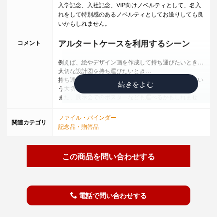
入学記念、入社記念、VIP向けノベルティとして、名入
れをして特別感のあるノベルティとしてお送りしても良
いかもしれません。
アルタートケースを利用するシーン
コメント
例えば、絵やデザイン画を作成して持ち運びたいとき…
大切な設計図を持ち運びたいとき…
持ち運びたいけれど、汚したくない、折りたくないとい
う大切な書類を持ち運びたいとき…
また、展示会でのポスターなども運べるかもしれませ
ん。様々なシーンであると便利な商品です。
ファイル・バインダー
関連カテゴリ
利便性と耐久性について
記念品・贈答品
更に、図面や作品、大切な書類を折らずに収納できるだ
けでなく、水や汚れに強いPP製の設計がなされた商品な
この商品を問い合わせする
ので、天気が悪い日の持ち運びにも安心でう。小物など
も同時に入るボックス型ケースなので使いやすさも抜
群！いざという時に大活躍しそうなアイテムですよね。
電話で問い合わせする
使いやすさは良いけど、一番大切な耐久性はどうなの？
という方。ご安心ください。
735gという驚きの軽量感ではありますが、耐久性は抜群