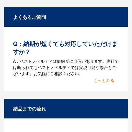
よくあるご質問
Q：納期が短くても対応していただけま
すか？
A：ベストノベルティは短納期に自信があります。他社で
は断られてもベストノベルティでは実現可能な場合もご
ざいます。お気軽にご相談ください。
Q：名入れするには何が必要
になりますか？
A：名入れのためのデータを作成する必要
納品までの流れ
があります。Adobe illustratorのaiファイ
ルをお持ちであれればそのまま入稿でき
る場合がございます。どのようなデータ
をお持ちなのかご連絡ください。