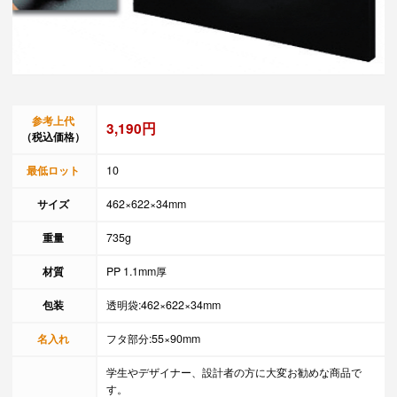
参考上代
3,190円
（税込価格）
最低ロット
10
サイズ
462×622×34mm
重量
735g
材質
PP 1.1mm厚
包装
透明袋:462×622×34mm
名入れ
フタ部分:55×90mm
学生やデザイナー、設計者の方に大変お勧めな商品で
す。