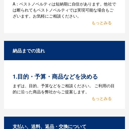
A：ベストノベルティは短納期に自信があります。他社で
は断られてもベストノベルティでは実現可能な場合もご
ざいます。お気軽にご相談ください。
Q：名入れするには何が必要
になりますか？
A：名入れのためのデータを作成する必要
納品までの流れ
があります。Adobe illustratorのaiファイ
ルをお持ちであれればそのまま入稿でき
る場合がございます。どのようなデータ
をお持ちなのかご連絡ください。
1.目的・予算・商品などを決める
Q：ウェブサイトに掲載され
まずは、目的、予算などをご相談ください。 ご利用の目
ていないオリジナルのノベル
的に沿った商品を弊社からご提案します。
ティを製作したいのですが可
2.仕様の決定・お見積
能ですか？
商品の色や名入れの色数・包装形態など
A：多数の協力会社があり、数多くの実績
詳細を決めます。仕様が決まった段階で
もございます。ご希望内容に合ったカス
支払い、送料、返品・交換について
お見積を弊社からお出しします。
タマイズが可能です。お気軽にご相談く