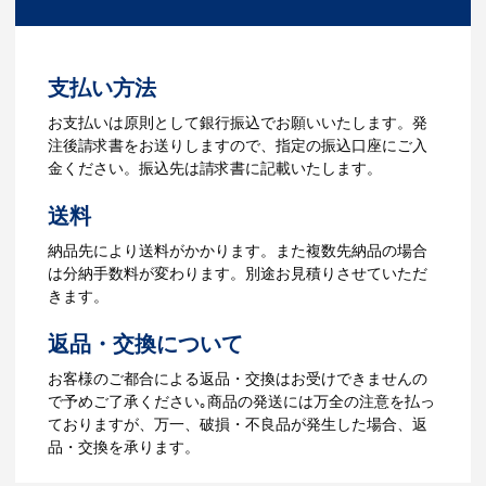
ださい。
3.発注・データ入稿
よくあるご質問をもっとみる
お見積書を元に、製作が決定しました
支払い方法
ら、ご注文書をお送りします。
【名入れをする場合】名入れに必要なデ
お支払いは原則として銀行振込でお願いいたします。発
ータをご入稿頂き、名入れイメージをデ
注後請求書をお送りしますので、指定の振込口座にご入
ータでご確認いただきます。
金ください。振込先は請求書に記載いたします。
4.納品
送料
【名入れをする場合】データのご入稿後
納品先により送料がかかります。また複数先納品の場合
３週間程度で納品となります。
は分納手数料が変わります。別途お見積りさせていただ
【名入れなしの場合】在庫がある場合、3
きます。
～5営業日程度で納品となります。
返品・交換について
ご利用ガイドをもっとみる
お客様のご都合による返品・交換はお受けできませんの
で予めご了承ください｡商品の発送には万全の注意を払っ
ておりますが、万一、破損・不良品が発生した場合、返
品・交換を承ります。