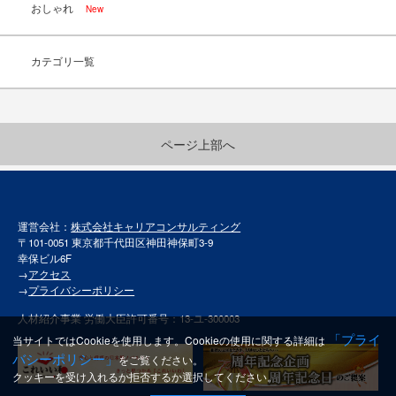
おしゃれ
New
カテゴリ一覧
ページ上部へ
運営会社：
株式会社キャリアコンサルティング
〒101-0051 東京都千代田区神田神保町3-9
幸保ビル6F
→
アクセス
→
プライバシーポリシー
人材紹介事業 労働大臣許可番号：13-ユ-300003
「プライ
当サイトではCookieを使用します。Cookieの使用に関する詳細は
バシーポリシー」
をご覧ください。
クッキーを受け入れるか拒否するか選択してください。