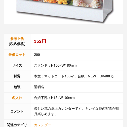
参考上代
352円
（税込価格）
最低ロット
200
サイズ
スタンド：H150×W180mm
材質
本文：マットコート135kg、台紙：NEW DV400ｇ/_
包装
透明袋
名入れ
台紙下部：H13×W100mm
優しい花の卓上カレンダーです。キレイな花の写真が毎
コメント
月楽しめます。
関連カテゴリ
カレンダー