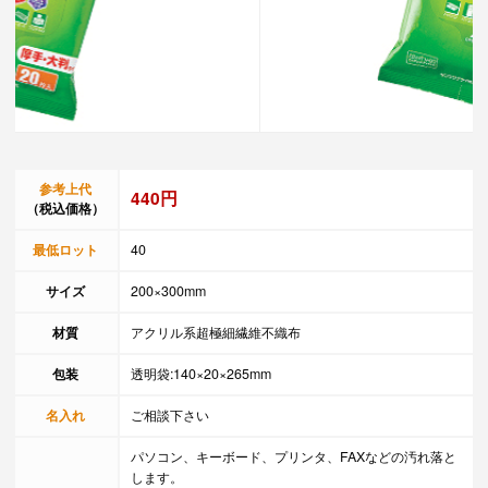
参考上代
440円
（税込価格）
最低ロット
40
サイズ
200×300mm
材質
アクリル系超極細繊維不織布
包装
透明袋:140×20×265mm
名入れ
ご相談下さい
パソコン、キーボード、プリンタ、FAXなどの汚れ落と
します。