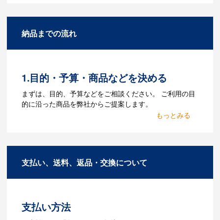
になりますか？
A：名入れのためのデータを作成する必要
納品までの流れ
があります。Adobe illustratorのaiファイ
ルをお持ちであれればそのまま入稿でき
る場合がございます。どのようなデータ
をお持ちなのかご連絡ください。
1.目的・予算・商品などを決める
Q：ウェブサイトに掲載され
まずは、目的、予算などをご相談ください。 ご利用の目
ていないオリジナルのノベル
的に沿った商品を弊社からご提案します。
ティを製作したいのですが可
2.仕様の決定・お見積
能ですか？
商品の色や名入れの色数・包装形態など
A：多数の協力会社があり、数多くの実績
詳細を決めます。仕様が決まった段階で
もございます。ご希望内容に合ったカス
支払い、送料、返品・交換について
お見積を弊社からお出しします。
タマイズが可能です。お気軽にご相談く
ださい。
3.発注・データ入稿
よくあるご質問をもっとみる
お見積書を元に、製作が決定しました
支払い方法
ら、ご注文書をお送りします。
【名入れをする場合】名入れに必要なデ