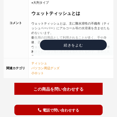
※大判タイプ
ウェットティッシュとは
コメント
ウェットティッシュとは、主に難水溶性の不織布（ティ
ッシュペーパー）にアルコール等の水溶液を含ませたも
のをいいます。
衛生用の日用品として利用されることが多く、手や身
体、器などの表面を拭い汚れを取り除きます。
ウェットティッシュは、ティッシュペーパーの簡単・便
利さとおしぼり等の清涼感を合わせたもので、非常に人
気の高いノベルティです。
手洗いや洗顔の代用として使われたり、子供のおしりふ
ティッシュ
きとして使われることもある。
関連カテゴリ
パソコン周辺グッズ
小ロット
ウェットティッシュの使い方
ピクニックや運動会での手拭きとして・・・外出先で手
この商品を問い合わせする
が汚れてしまった時、近くに水道があれば洗えますが、
ない場合にはウェットティッシュノベルティが役立ちま
す。
窓サッシの掃除に・・・窓サッシを掃除するのに使用す
ることが出来ます。柔らかく、汚れたら捨ててしまえる
電話で問い合わせする
ため、ノベルティとしても非常に便利です。