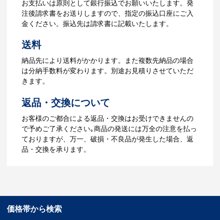
お支払いは原則として銀行振込でお願いいたします。発
ータをご入稿頂き、名入れイメージをデ
注後請求書をお送りしますので、指定の振込口座にご入
ータでご確認いただきます。
金ください。振込先は請求書に記載いたします。
4.納品
送料
【名入れをする場合】データのご入稿後
納品先により送料がかかります。また複数先納品の場合
３週間程度で納品となります。
は分納手数料が変わります。別途お見積りさせていただ
【名入れなしの場合】在庫がある場合、3
きます。
～5営業日程度で納品となります。
返品・交換について
ご利用ガイドをもっとみる
お客様のご都合による返品・交換はお受けできませんの
で予めご了承ください｡商品の発送には万全の注意を払っ
ておりますが、万一、破損・不良品が発生した場合、返
品・交換を承ります。
価格帯から検索