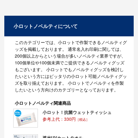
乳幼児のおしりふきに・・・乳幼児のおむつを替える際
のおしりふきにも使うことが出来ます。
ちょっとした汚れに・・・ちょっと気になる汚れがある
ときに、ウェットティッシュでふくと、きれいに落ちま
す。
小ロットノベルティについて
ＰＣのキーボードやマウスの掃除に・・・ホコリがたま
りやすいキーボードやマウスに関しても、ウェットティ
ッシュでふくことが出来ます。意外と便利です。
このカテゴリーでは、小ロットで作製できるノベルティグ
食後の汚れ拭きに・・・食後の口拭きやテーブルを拭く
ッズを掲載しております。 通常名入れ印刷に関しては、
際にもとても便利です。ティッシュペーパーに比べて、
200個以上からという場合が多いノベルティ業界ですが、
油汚れも寄れやすくなります。
100個単位や100個未満でご提供できるノベルティグッズ
電子レンジの汚れに・・・電子レンジを使用した直後に
ウェットティッシュで拭くことで油汚れも取れやすくな
もございます。 小ロットでもノベルティグッズを検討し
ります。
たいという方にはピッタリの小ロット可能ノベルティグッ
映画館での飲食時に・・・ポップコーン等、手が汚れや
ズを取り揃えております。 小ロットでノベルティを作製
すい物を食べる機会が多い映画館。出来れば席を外した
したいという方向けのカテゴリーとなっております。
くないという時にもウェットティッシュノベルティは便
利です。
夏フェスなどに・・・1日中野外にいるイベントでは、
小ロットノベルティ関連商品
汗をかいたりホコリにまみれてしまうため、ウェットテ
小ロット！抗菌ウェットティッシュ
ィッシュノベルティは強い味方です。
参考上代：330円
［税込］
遮光UVカットタオル