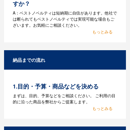
すか？
A：ベストノベルティは短納期に自信があります。他社で
は断られてもベストノベルティでは実現可能な場合もご
ざいます。お気軽にご相談ください。
Q：名入れするには何が必要
になりますか？
A：名入れのためのデータを作成する必要
納品までの流れ
があります。Adobe illustratorのaiファイ
ルをお持ちであれればそのまま入稿でき
る場合がございます。どのようなデータ
をお持ちなのかご連絡ください。
1.目的・予算・商品などを決める
Q：ウェブサイトに掲載され
まずは、目的、予算などをご相談ください。 ご利用の目
ていないオリジナルのノベル
的に沿った商品を弊社からご提案します。
ティを製作したいのですが可
2.仕様の決定・お見積
能ですか？
商品の色や名入れの色数・包装形態など
A：多数の協力会社があり、数多くの実績
詳細を決めます。仕様が決まった段階で