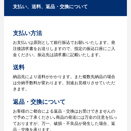
もございます。ご希望内容に合ったカス
支払い、送料、返品・交換について
お見積を弊社からお出しします。
タマイズが可能です。お気軽にご相談く
ださい。
3.発注・データ入稿
よくあるご質問をもっとみる
お見積書を元に、製作が決定しました
支払い方法
ら、ご注文書をお送りします。
【名入れをする場合】名入れに必要なデ
お支払いは原則として銀行振込でお願いいたします。発
ータをご入稿頂き、名入れイメージをデ
注後請求書をお送りしますので、指定の振込口座にご入
ータでご確認いただきます。
金ください。振込先は請求書に記載いたします。
4.納品
送料
【名入れをする場合】データのご入稿後
納品先により送料がかかります。また複数先納品の場合
３週間程度で納品となります。
は分納手数料が変わります。別途お見積りさせていただ
【名入れなしの場合】在庫がある場合、3
きます。
～5営業日程度で納品となります。
返品・交換について
ご利用ガイドをもっとみる
お客様のご都合による返品・交換はお受けできませんの
で予めご了承ください｡商品の発送には万全の注意を払っ
ておりますが、万一、破損・不良品が発生した場合、返
品・交換を承ります。