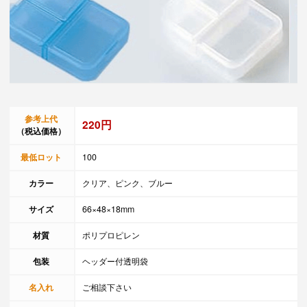
参考上代
220円
（税込価格）
最低ロット
100
カラー
クリア、ピンク、ブルー
サイズ
66×48×18mm
材質
ポリプロピレン
包装
ヘッダー付透明袋
名入れ
ご相談下さい