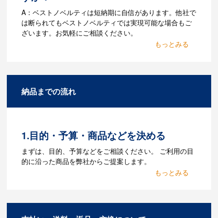
A：ベストノベルティは短納期に自信があります。他社で
は断られてもベストノベルティでは実現可能な場合もご
ざいます。お気軽にご相談ください。
Q：名入れするには何が必要
になりますか？
A：名入れのためのデータを作成する必要
納品までの流れ
があります。Adobe illustratorのaiファイ
ルをお持ちであれればそのまま入稿でき
る場合がございます。どのようなデータ
をお持ちなのかご連絡ください。
1.目的・予算・商品などを決める
Q：ウェブサイトに掲載され
まずは、目的、予算などをご相談ください。 ご利用の目
ていないオリジナルのノベル
的に沿った商品を弊社からご提案します。
ティを製作したいのですが可
2.仕様の決定・お見積
能ですか？
商品の色や名入れの色数・包装形態など
A：多数の協力会社があり、数多くの実績
詳細を決めます。仕様が決まった段階で
もございます。ご希望内容に合ったカス