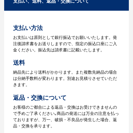
支払い、送料、返品・交換について
お見積を弊社からお出しします。
タマイズが可能です。お気軽にご相談く
ださい。
3.発注・データ入稿
よくあるご質問をもっとみる
お見積書を元に、製作が決定しました
支払い方法
ら、ご注文書をお送りします。
【名入れをする場合】名入れに必要なデ
お支払いは原則として銀行振込でお願いいたします。発
ータをご入稿頂き、名入れイメージをデ
注後請求書をお送りしますので、指定の振込口座にご入
ータでご確認いただきます。
金ください。振込先は請求書に記載いたします。
4.納品
送料
【名入れをする場合】データのご入稿後
納品先により送料がかかります。また複数先納品の場合
３週間程度で納品となります。
は分納手数料が変わります。別途お見積りさせていただ
【名入れなしの場合】在庫がある場合、3
きます。
～5営業日程度で納品となります。
返品・交換について
ご利用ガイドをもっとみる
お客様のご都合による返品・交換はお受けできませんの
で予めご了承ください｡商品の発送には万全の注意を払っ
ておりますが、万一、破損・不良品が発生した場合、返
品・交換を承ります。