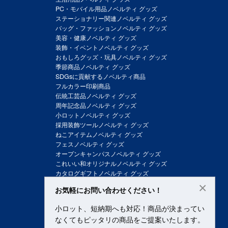
PC・モバイル用品ノベルティ グッズ
ステーショナリー関連ノベルティ グッズ
バッグ・ファッションノベルティ グッズ
美容・健康ノベルティ グッズ
装飾・イベントノベルティ グッズ
おもしろグッズ・玩具ノベルティ グッズ
季節商品ノベルティ グッズ
SDGsに貢献するノベルティ商品
フルカラー印刷商品
伝統工芸品ノベルティ グッズ
周年記念品ノベルティ グッズ
小ロットノベルティ グッズ
採用装飾ツールノベルティ グッズ
ねこアイテムノベルティ グッズ
フェスノベルティ グッズ
オープンキャンパスノベルティ グッズ
これいい和オリジナルノベルティ グッズ
カタログギフトノベルティ グッズ
×
お気軽にお問い合わせください！
小ロット、短納期へも対応！商品が決まってい
なくてもピッタリの商品をご提案いたします。