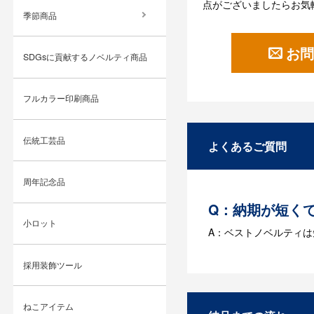
点がございましたらお気
季節商品
お問
SDGsに貢献するノベルティ商品
フルカラー印刷商品
伝統工芸品
よくあるご質問
周年記念品
Q：納期が短く
小ロット
A：ベストノベルティ
Q：名入れする
採用装飾ツール
A：名入れのためのデータ
す。どのようなデータ
ねこアイテム