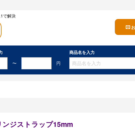
1で解決
力
商品名を入力
〜
円
ンジストラップ15mm