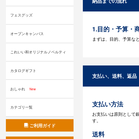
納品までの流れ
Q：ウェブサイ
フェスグッズ
A：多数の協力会社が
1.目的・予算・
オープンキャンパス
まずは、目的、予算な
2.仕様の決定・
これいい和オリジナルノベルティ
商品の色や名入れの色
カタログギフト
3.発注・データ
支払い、送料、返品
お見積書を元に、製作
おしゃれ
New
【名入れをする場合】
支払い方法
4.納品
カテゴリ一覧
お支払いは原則として
【名入れをする場合】
す。
【名入れなしの場合】在
ご利用ガイド
送料