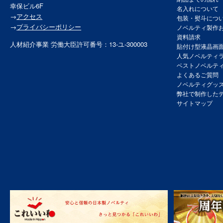
幸保ビル6F
名入れについて
→
アクセス
包装・熨斗につ
→
プライバシーポリシー
ノベルティ製作
資料請求
人材紹介事業 労働大臣許可番号：13-ユ-300003
貼付け型液晶画
人気ノベルティ
ベストノベルテ
よくあるご質問
ノベルティグッ
弊社で制作した
サイトマップ