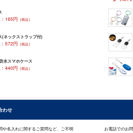
ス
：165円
［税込］
ス(ネックストラップ付)
：572円
［税込］
 防水スマホケース
：440円
［税込］
合わせ
問や名入れに関するご質問など、ご不明
お電話でのお問い