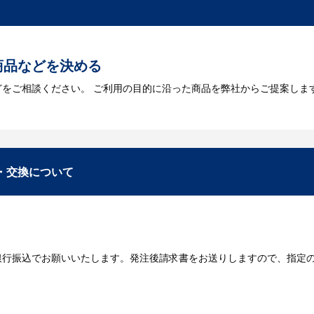
トに掲載されていないオリジナルのノベルティを製
あり、数多くの実績もございます。ご希望内容に合ったカスタマイズが可
商品などを決める
どをご相談ください。 ご利用の目的に沿った商品を弊社からご提案しま
お見積
数・包装形態など詳細を決めます。仕様が決まった段階でお見積を弊社
入稿
・交換について
が決定しましたら、ご注文書をお送りします。
名入れに必要なデータをご入稿頂き、名入れイメージをデータでご確認
銀行振込でお願いいたします。発注後請求書をお送りしますので、指定
データのご入稿後３週間程度で納品となります。
庫がある場合、3～5営業日程度で納品となります。