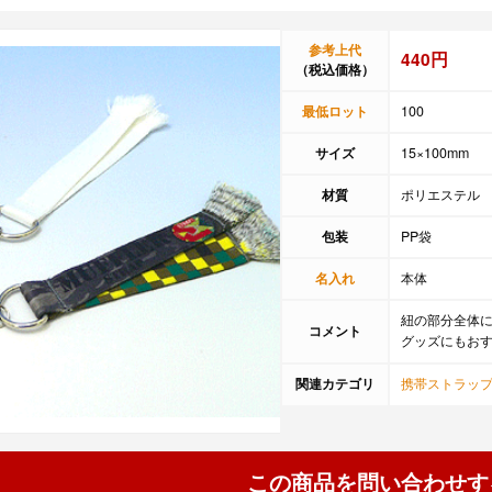
参考上代
440円
（税込価格）
最低ロット
100
サイズ
15×100mm
材質
ポリエステル
包装
PP袋
名入れ
本体
紐の部分全体
コメント
グッズにもお
関連カテゴリ
携帯ストラッ
この商品を問い合わせす