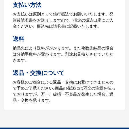
支払い方法
ら、ご注文書をお送りします。
【名入れをする場合】名入れに必要なデ
お支払いは原則として銀行振込でお願いいたします。発
ータをご入稿頂き、名入れイメージをデ
注後請求書をお送りしますので、指定の振込口座にご入
ータでご確認いただきます。
金ください。振込先は請求書に記載いたします。
4.納品
送料
【名入れをする場合】データのご入稿後
納品先により送料がかかります。また複数先納品の場合
３週間程度で納品となります。
は分納手数料が変わります。別途お見積りさせていただ
【名入れなしの場合】在庫がある場合、3
きます。
～5営業日程度で納品となります。
返品・交換について
ご利用ガイドをもっとみる
お客様のご都合による返品・交換はお受けできませんの
で予めご了承ください｡商品の発送には万全の注意を払っ
ておりますが、万一、破損・不良品が発生した場合、返
品・交換を承ります。