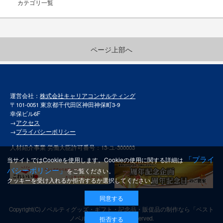
カテゴリ一覧
ページ上部へ
運営会社：
株式会社キャリアコンサルティング
〒101-0051 東京都千代田区神田神保町3-9
幸保ビル6F
→
アクセス
→
プライバシーポリシー
人材紹介事業 労働大臣許可番号：13-ユ-300003
「プライ
当サイトではCookieを使用します。Cookieの使用に関する詳細は
バシーポリシー」
をご覧ください。
クッキーを受け入れるか拒否するか選択してください。
同意する
Copyright(C)
ノベルティグッズ・ギフト・記念品・販促品の制作なら「ベスト
ノベルティ」
All rights reserved.
拒否する