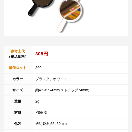
参考上代
308円
（税込価格）
最低ロット
200
カラー
ブラック、ホワイト
サイズ
約47×27×4mm(ストラップ74mm)
重量
2g
材質
PS樹脂
包装
透明袋:約55×50mm