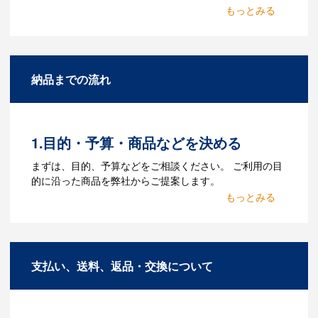
Q：名入れするには何が必要
になりますか？
A：名入れのためのデータを作成する必要
納品までの流れ
があります。Adobe illustratorのaiファイ
ルをお持ちであれればそのまま入稿でき
る場合がございます。どのようなデータ
をお持ちなのかご連絡ください。
1.目的・予算・商品などを決める
Q：ウェブサイトに掲載され
まずは、目的、予算などをご相談ください。 ご利用の目
ていないオリジナルのノベル
的に沿った商品を弊社からご提案します。
ティを製作したいのですが可
2.仕様の決定・お見積
能ですか？
商品の色や名入れの色数・包装形態など
A：多数の協力会社があり、数多くの実績
詳細を決めます。仕様が決まった段階で
もございます。ご希望内容に合ったカス
支払い、送料、返品・交換について
お見積を弊社からお出しします。
タマイズが可能です。お気軽にご相談く
ださい。
3.発注・データ入稿
よくあるご質問をもっとみる
お見積書を元に、製作が決定しました