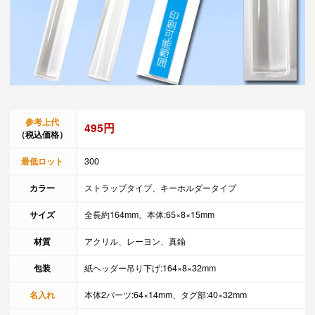
参考上代
495円
（税込価格）
最低ロット
300
カラー
ストラップタイプ、キーホルダータイプ
サイズ
全長約164mm、本体:65×8×15mm
材質
アクリル、レーヨン、真鍮
包装
紙ヘッダー吊り下げ:164×8×32mm
名入れ
本体2パーツ:64×14mm、タグ部:40×32mm