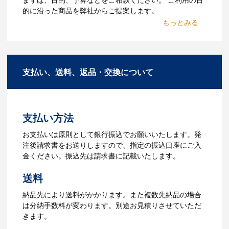
ていないオリジナルのノベル
的に沿った商品を弊社からご提案します。
ティを製作したいのですが可
2.仕様の決定・お見積
能ですか？
商品の色や名入れの色数・包装形態など
A：多数の協力会社があり、数多くの実績
詳細を決めます。仕様が決まった段階で
もございます。ご希望内容に合ったカス
支払い、送料、返品・交換について
お見積を弊社からお出しします。
タマイズが可能です。お気軽にご相談く
ださい。
3.発注・データ入稿
よくあるご質問をもっとみる
お見積書を元に、製作が決定しました
支払い方法
ら、ご注文書をお送りします。
【名入れをする場合】名入れに必要なデ
お支払いは原則として銀行振込でお願いいたします。発
ータをご入稿頂き、名入れイメージをデ
注後請求書をお送りしますので、指定の振込口座にご入
ータでご確認いただきます。
金ください。振込先は請求書に記載いたします。
4.納品
送料
【名入れをする場合】データのご入稿後
納品先により送料がかかります。また複数先納品の場合
３週間程度で納品となります。
は分納手数料が変わります。別途お見積りさせていただ
【名入れなしの場合】在庫がある場合、3
きます。
～5営業日程度で納品となります。