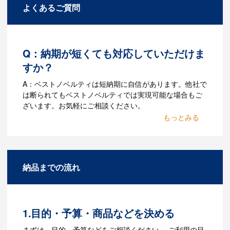
よくあるご質問
Q：納期が短くても対応していただけま
すか？
A：ベストノベルティは短納期に自信があります。他社で
は断られてもベストノベルティでは実現可能な場合もご
ざいます。お気軽にご相談ください。
Q：名入れするには何が必要
になりますか？
A：名入れのためのデータを作成する必要
納品までの流れ
があります。Adobe illustratorのaiファイ
ルをお持ちであれればそのまま入稿でき
る場合がございます。どのようなデータ
をお持ちなのかご連絡ください。
1.目的・予算・商品などを決める
Q：ウェブサイトに掲載され
まずは、目的、予算などをご相談ください。 ご利用の目