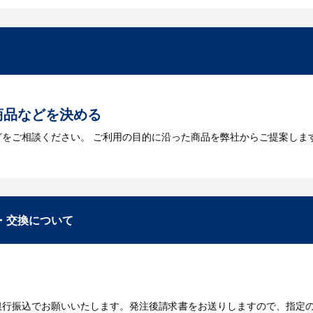
を作成する必要があります。Adobe illustratorのaiファイルを
をお持ちなのかご連絡ください。
トに掲載されていないオリジナルのノベルティを製
あり、数多くの実績もございます。ご希望内容に合ったカスタマイズが可
商品などを決める
どをご相談ください。 ご利用の目的に沿った商品を弊社からご提案しま
お見積
数・包装形態など詳細を決めます。仕様が決まった段階でお見積を弊社
入稿
・交換について
が決定しましたら、ご注文書をお送りします。
名入れに必要なデータをご入稿頂き、名入れイメージをデータでご確認
銀行振込でお願いいたします。発注後請求書をお送りしますので、指定
データのご入稿後３週間程度で納品となります。