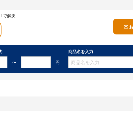
1で解決
力
商品名を入力
〜
円