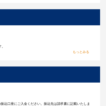
お持ちであれればそのまま入稿できる場合がございま
作したいのですが可能ですか？
能です。お気軽にご相談ください。
よくあるご質問をもっとみる
す。
からお出しします。
いただきます。
の振込口座にご入金ください。振込先は請求書に記載いたしま