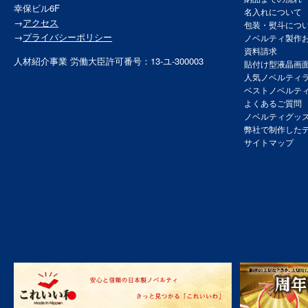
幸保ビル6F
名入れについて
→
アクセス
包装・熨斗につ
→
プライバシーポリシー
ノベルティ製作
資料請求
人材紹介事業 労働大臣許可番号：13-ユ-300003
貼付け型液晶画
人気ノベルティ
ベストノベルテ
よくあるご質問
ノベルティグッ
弊社で制作した
サイトマップ