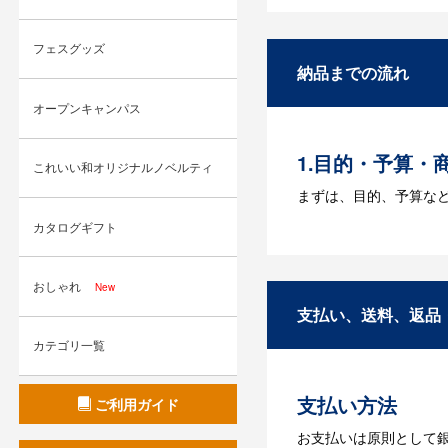
A：名入れのためのデータ
フェスグッズ
す。どのようなデータ
納品までの流れ
Q：ウェブサイ
オープンキャンパス
A：多数の協力会社が
1.目的・予算・
これいい和オリジナルノベルティ
まずは、目的、予算な
カタログギフト
2.仕様の決定・
商品の色や名入れの色
おしゃれ
New
3.発注・データ
支払い、送料、返品
カテゴリ一覧
お見積書を元に、製作
【名入れをする場合】
支払い方法
ご利用ガイド
4.納品
お支払いは原則として
【名入れをする場合】