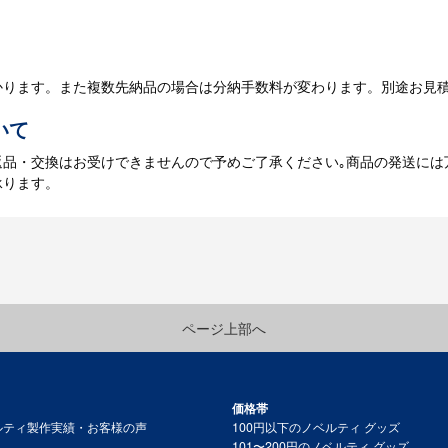
庫がある場合、3～5営業日程度で納品となります。
かります。また複数先納品の場合は分納手数料が変わります。別途お見
いて
返品・交換はお受けできませんので予めご了承ください｡商品の発送には
承ります。
ページ上部へ
価格帯
ルティ製作実績・お客様の声
100円以下のノベルティ グッズ
101〜200円のノベルティ グッズ