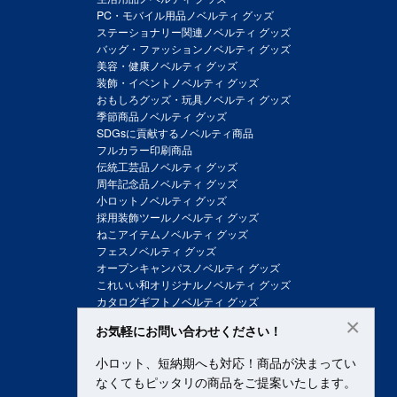
PC・モバイル用品ノベルティ グッズ
ステーショナリー関連ノベルティ グッズ
バッグ・ファッションノベルティ グッズ
美容・健康ノベルティ グッズ
装飾・イベントノベルティ グッズ
おもしろグッズ・玩具ノベルティ グッズ
季節商品ノベルティ グッズ
SDGsに貢献するノベルティ商品
フルカラー印刷商品
伝統工芸品ノベルティ グッズ
周年記念品ノベルティ グッズ
小ロットノベルティ グッズ
採用装飾ツールノベルティ グッズ
ねこアイテムノベルティ グッズ
フェスノベルティ グッズ
オープンキャンパスノベルティ グッズ
これいい和オリジナルノベルティ グッズ
カタログギフトノベルティ グッズ
×
お気軽にお問い合わせください！
小ロット、短納期へも対応！商品が決まってい
なくてもピッタリの商品をご提案いたします。