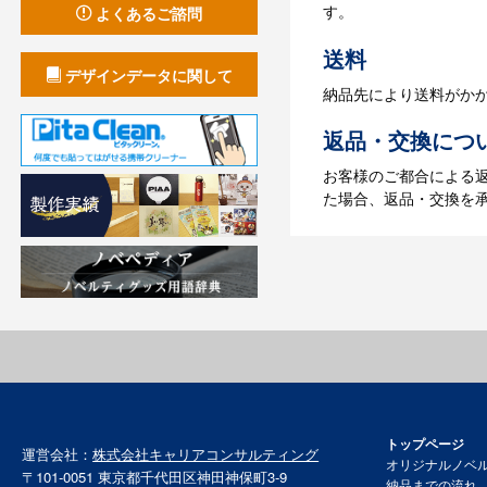
す。
よくあるご諮問
【名入れなしの場合】在
送料
デザインデータに関して
納品先により送料がか
返品・交換につ
お客様のご都合による
た場合、返品・交換を
トップページ
運営会社：
株式会社キャリアコンサルティング
オリジナルノベ
〒101-0051 東京都千代田区神田神保町3-9
納品までの流れ