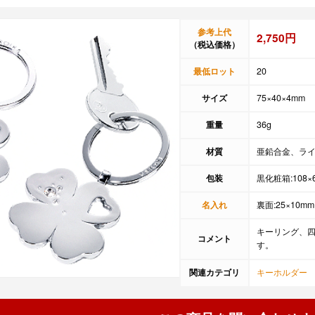
参考上代
2,750円
（税込価格）
最低ロット
20
サイズ
75×40×4mm
重量
36g
材質
亜鉛合金、ラ
包装
黒化粧箱:108×
名入れ
裏面:25×10mm
キーリング、
コメント
す。
関連カテゴリ
キーホルダー