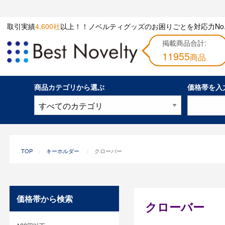
取引実績
4,600社
以上！！ノベルティグッズのお困りごとを対応力No.
掲載商品合計:
11955
商品
商品カテゴリから選ぶ
価格帯を入
TOP
キーホルダー
クローバー
価格帯から検索
クローバー